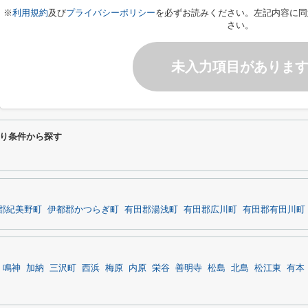
※
利用規約
及び
プライバシーポリシー
を必ずお読みください。左記内容に同
さい。
未入力項目がありま
り条件から探す
郡紀美野町
伊都郡かつらぎ町
有田郡湯浅町
有田郡広川町
有田郡有田川町
鳴神
加納
三沢町
西浜
梅原
内原
栄谷
善明寺
松島
北島
松江東
有本