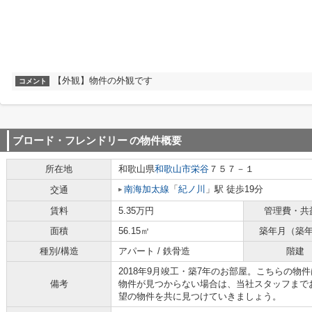
【外観】物件の外観です
コメント
ブロード・フレンドリー
の物件概要
所在地
和歌山県
和歌山市
栄谷
７５７－１
南海加太線
「
紀ノ川
」駅 徒歩19分
交通
賃料
5.35万円
管理費・共
面積
56.15㎡
築年月（築
種別/構造
アパート / 鉄骨造
階建
2018年9月竣工・築7年のお部屋。こちらの
備考
物件が見つからない場合は、当社スタッフまで
望の物件を共に見つけていきましょう。