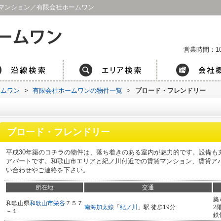
マンション／有限会社ホームワン
営業時間：1
ームワン
>
有限会社ホームワンの物件一覧
>
ブロード・フレンドリー
ブロード・フレンドリー
平成30年築のコチラの物件は、落ち着きのある室内が魅力的です。設備も
アパートです。和歌山市エリアと紀ノ川付近での賃貸マンション、賃貸ア
い合わせやご連絡を下さい。
所在地
交通
築
和歌山県
和歌山市
栄谷
７５７
南海加太線
「
紀ノ川
」駅 徒歩19分
2
－１
鉄