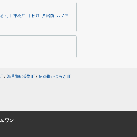
紀ノ川
東松江
中松江
八幡前
西ノ庄
町
/
海草郡紀美野町
/
伊都郡かつらぎ町
ムワン