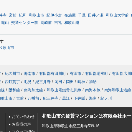
井寺
宮前
紀和
和歌山市
紀伊小倉
布施屋
千旦
田井ノ瀬
和歌山大学前
竈山
交通センター前
岡崎前
吉礼
和歌山港
す
和歌山市
市
/
紀の川市
/
海南市
/
有田郡有田川町
/
有田市
/
有田郡湯浅町
/
有田郡広川
森
/
西釘貫丁
/
毛見
/
紀三井寺
/
岡田
/
岡田
/
鳴神
/
加納
山線
/
阪和線
/
南海加太線
/
和歌山電鐵貴志川線
/
南海本線
/
南海和歌山港線
和歌山市
/
宮前
/
八幡前
/
紀三井寺
/
黒江
/
下井阪
/
海南
/
紀ノ川
和歌山市の賃貸マンションは有限会社ホー
お問い合わせ
お客様の声
和歌山県和歌山市紀三井寺539-16
大
スタッフ紹介