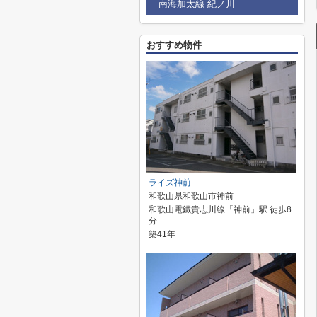
南海加太線 紀ノ川
おすすめ物件
ライズ神前
和歌山県和歌山市神前
和歌山電鐵貴志川線「神前」駅 徒歩8
分
築41年