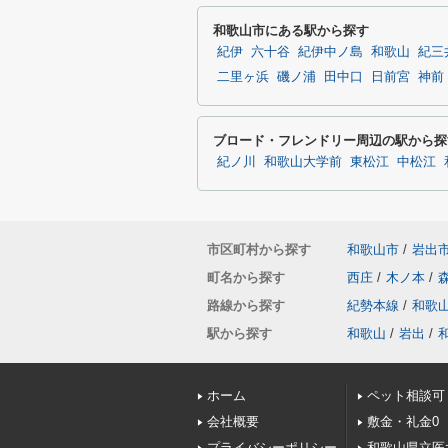
和歌山市にある駅から探す
紀伊
六十谷
紀伊中ノ島
和歌山
紀三
二里ヶ浜
磯ノ浦
田中口
日前宮
神前
ブロード・フレンドリー周辺の駅から探
紀ノ川
和歌山大学前
東松江
中松江
市区町村から探す
和歌山市
/
岩出
町名から探す
西庄
/
木ノ本
/
路線から探す
紀勢本線
/
和歌
駅から探す
和歌山
/
岩出
/
ホーム
ペット相談可
会社概要
敷金・礼金0
プライバシーポリシー
和歌山県立医