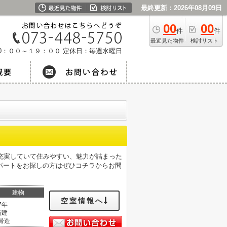
最終更新：2026年08月09日
00
00
件
件
最近見た物件
検討リスト
0：００～１９：００
定休日：毎週水曜日
充実していて住みやすい、魅力が詰まった
パートをお探しの方はぜひコチラからお問
建物
空室情報へ
7年
階建
骨造