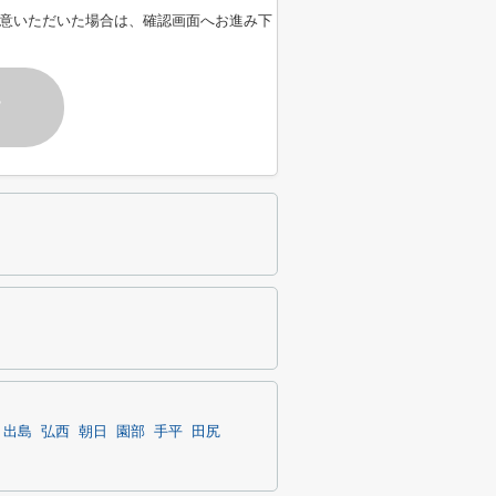
意いただいた場合は、確認画面へお進み下
す
出島
弘西
朝日
園部
手平
田尻