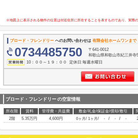
※地図上に表示される物件の位置は付近住所に所在することを表すものであり、実際
ブロード・フレンドリー
へのお問い合わせは
有限会社ホームワンまで
0734485750
〒641-0012
和歌山県和歌山市紀三井寺53
10：００～１９：００ 定休日:毎週水曜日
ブロード・フレンドリー
の空室情報
所在階
賃料
管理費・共益費
敷金/礼金/保証金/償却/敷引
2階
5.35万円
4,600円
/
/
/
/
0ヶ月
1ヶ月
-
-
-