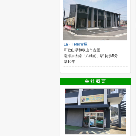
La・Ferio古屋
和歌山県和歌山市古屋
南海加太線「八幡前」駅 徒歩5分
築10年