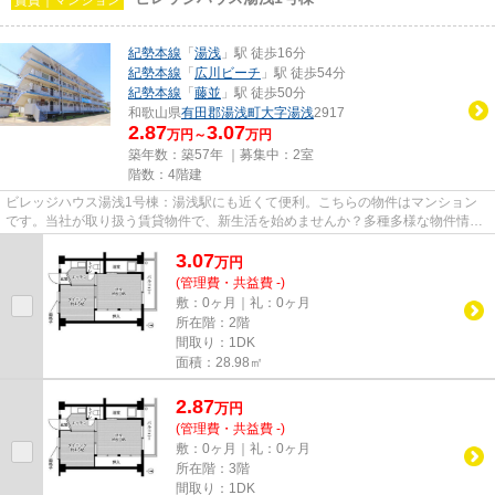
紀勢本線
「
湯浅
」駅 徒歩16分
紀勢本線
「
広川ビーチ
」駅 徒歩54分
紀勢本線
「
藤並
」駅 徒歩50分
和歌山県
有田郡湯浅町
大字湯浅
2917
2.87
3.07
万円～
万円
築年数：築57年 ｜募集中：
2室
階数：4階建
ビレッジハウス湯浅1号棟：湯浅駅にも近くて便利。こちらの物件はマンション
です。当社が取り扱う賃貸物件で、新生活を始めませんか？多種多様な物件情報
を取り扱っているので、きっと...
3.07
万
円
(管理費・共益費 -)
敷：0ヶ月｜礼：0ヶ月
所在階：2階
間取り：1DK
面積：28.98㎡
2.87
万
円
(管理費・共益費 -)
敷：0ヶ月｜礼：0ヶ月
所在階：3階
間取り：1DK