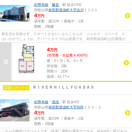
紀勢本線
「
藤並
」駅 徒歩23分
和歌山県
有田郡湯浅町
大字吉川
１２２１
4
万円
築年数：築21年 ｜募集中：
1室
階数：2階建
新生活を失敗せず、スタートさせたいならこちらの「ジェルメ・コリーヌ Ⅱ」
はいかがでしょうか。アパートタイプのお部屋です。有田郡湯浅町は住環境が整
っており、快適な暮らしが実現...
4
万
円
(管理費・共益費 4,400円)
敷：0ヶ月｜礼：0ヶ月
所在階：1階
間取り：2DK
面積：42.77㎡
ＲＩＶＥＲＨＩＬＬＹＵＡＳＡⅡ
賃貸｜アパート
紀勢本線
「
湯浅
」駅 徒歩4分
和歌山県
有田郡湯浅町
大字別所
１０３－２
4
万円
築年数：築33年 ｜募集中：
1室
階数：2階建
こちらの物件はアパートです。快適に通勤や通学ができる、徒歩4分に駅がある