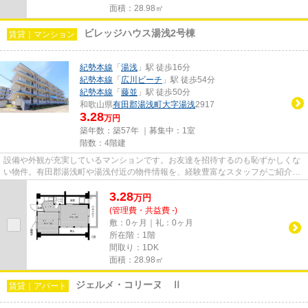
面積：28.98㎡
ビレッジハウス湯浅2号棟
賃貸｜マンション
紀勢本線
「
湯浅
」駅 徒歩16分
紀勢本線
「
広川ビーチ
」駅 徒歩54分
紀勢本線
「
藤並
」駅 徒歩50分
和歌山県
有田郡湯浅町
大字湯浅
2917
3.28
万円
築年数：築57年 ｜募集中：
1室
階数：4階建
設備や外観が充実しているマンションです。お友達を招待するのも恥ずかしくな
い物件。有田郡湯浅町や湯浅付近の物件情報を、経験豊富なスタッフがご紹介い
たします。快適なお部屋探し...
3.28
万
円
(管理費・共益費 -)
敷：0ヶ月｜礼：0ヶ月
所在階：1階
間取り：1DK
面積：28.98㎡
ジェルメ・コリーヌ Ⅱ
賃貸｜アパート