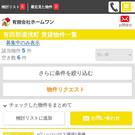
0
0
検討リスト
最近見た物件
お問合せ
有田郡湯浅町 賃貸物件一覧
募集中のみ表示
5
該当物件
件
6
空き数
件
さらに条件を絞り込む
物件リクエスト
チェックした物件をまとめて
検討リストに追加
お問い合わせ
ビレッジハウス湯浅1号棟
賃貸｜マンション