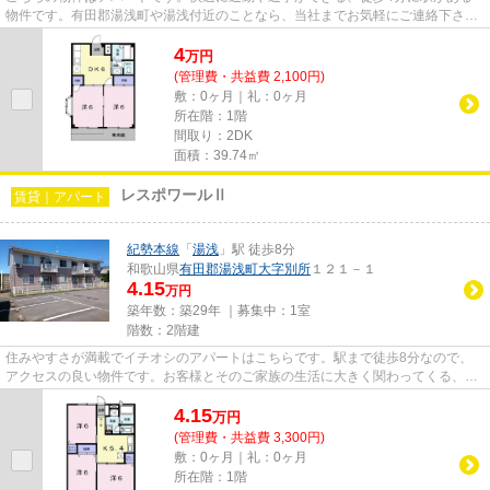
物件です。有田郡湯浅町や湯浅付近のことなら、当社までお気軽にご連絡下さ
い。あなたに合う素敵なお部屋が...
4
万
円
(管理費・共益費 2,100円)
敷：0ヶ月｜礼：0ヶ月
所在階：1階
間取り：2DK
面積：39.74㎡
レスポワールⅡ
賃貸｜アパート
紀勢本線
「
湯浅
」駅 徒歩8分
和歌山県
有田郡湯浅町
大字別所
１２１－１
4.15
万円
築年数：築29年 ｜募集中：
1室
階数：2階建
住みやすさが満載でイチオシのアパートはこちらです。駅まで徒歩8分なので、
アクセスの良い物件です。お客様とそのご家族の生活に大きく関わってくる、住
の環境。これまでよりもよい生...
4.15
万
円
(管理費・共益費 3,300円)
敷：0ヶ月｜礼：0ヶ月
所在階：1階