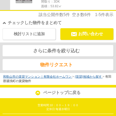
間取り：3DK
面積：53.82㎡
該当公開件数
5
件 空き数
6
件
1-5
件表示
チェックした物件をまとめて
検討リストに追加
お問い合わせ
さらに条件を絞り込む
物件リクエスト
和歌山市の賃貸マンション｜有限会社ホームワン
>
(賃貸)地域から探す
>
有田
郡湯浅町の賃貸物件
ページトップに戻る
営業時間:10：００～１９：００
定休日:毎週水曜日