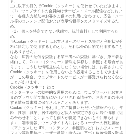
す。
主に以下の目的でCookie（クッキー）を使わせていただきます。
（1） ウェブサイトの会員向けサービス・メール配信などにおい
て、各種入力補助やお客さま個々の利用に合わせて、広告・メー
ル等のコンテンツ配信および表示情報等をカスタマイズするた
め。
（2） 個人を特定できない状態で、統計資料として利用するた
め。
※Cookie（クッキー）はお客さまへのサービス提供と利用状況分
析に限定して使用するものとし、それ以外の目的で利用すること
はありません。
なお、広告の配信を委託する第三者への委託に基づき、第三者を
経由して、Cookie（クッキー）情報を保存し、参照する場合があ
ります。こうした情報提供をしたくない場合には、お客さまにて
Cookie（クッキー）を使用しないよう設定することもできます
が、この場合、ウェブサイトのサービスが一部受けられなくなる
ことがあります。
Cookie（クッキー）とは
インターネットの効率的な運用のために、ウェブサーバとお客さ
まのブラウザ間で相互にやりとりされる情報で、お客さまの使用
する情報端末機に保存されることがあります。
Cookie（クッキー）を利用してご提供いただいた情報のうち、年
齢、性別、職業、居住地域など個人が特定できない属性情報（組
み合わせることによっても個人が特定できないものに限られま
す）、端末情報、ウェブサイト内におけるユーザーの行動履歴
（アクセスしたURL、コンテンツ、参照順など）およびスマート
フォン等利用時のユーザー承諾・申込みに基づく位置情報を取得