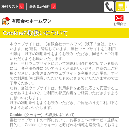
0
0
検討リスト
最近見た物件
お問合せ
Cookieの取扱いについて
本ウェブサイトは、【有限会社ホームワン】(以下「当社」とい
います。)が運営・管理しています。当社ウェブサイトをご利用
の際は、以下の利用条件をよくお読みいただき、同意の上ご利用
いただくようお願いいたします。
また、当社ウェブサイトにおいて別途利用条件を定めている場合
には、各利用条件についてもよくお読みいただき、同意の上ご利
用ください。お客さまが本ウェブサイトを利用された場合、すべ
ての利用条件に同意いただいたものとさせていただきますのでご
了承ください。
なお、当社ウェブサイトは、利用条件を必要に応じて変更するこ
とがありますので、ご利用の都度内容をご確認いただきますよう
お願いいたします。
以下の利用条件をよくお読みいただき、ご同意のうえご利用下さ
るようお願いいたします。
Cookie（クッキー）の取扱いについて
当社ウェブサイトの一部において、お客さまへのサービス提供を
目的に、Cookie（クッキー）と呼ばれる情報を送受信しておりま