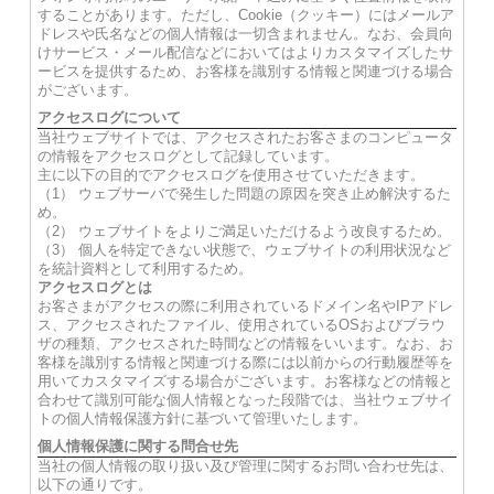
することがあります。ただし、Cookie（クッキー）にはメールア
ドレスや氏名などの個人情報は一切含まれません。なお、会員向
けサービス・メール配信などにおいてはよりカスタマイズしたサ
ービスを提供するため、お客様を識別する情報と関連づける場合
がございます。
アクセスログについて
当社ウェブサイトでは、アクセスされたお客さまのコンピュータ
の情報をアクセスログとして記録しています。
主に以下の目的でアクセスログを使用させていただきます。
（1） ウェブサーバで発生した問題の原因を突き止め解決するた
め。
（2） ウェブサイトをよりご満足いただけるよう改良するため。
（3） 個人を特定できない状態で、ウェブサイトの利用状況など
を統計資料として利用するため。
アクセスログとは
お客さまがアクセスの際に利用されているドメイン名やIPアドレ
ス、アクセスされたファイル、使用されているOSおよびブラウ
ザの種類、アクセスされた時間などの情報をいいます。なお、お
客様を識別する情報と関連づける際には以前からの行動履歴等を
用いてカスタマイズする場合がございます。お客様などの情報と
合わせて識別可能な個人情報となった段階では、当社ウェブサイ
トの個人情報保護方針に基づいて管理いたします。
個人情報保護に関する問合せ先
当社の個人情報の取り扱い及び管理に関するお問い合わせ先は、
以下の通りです。