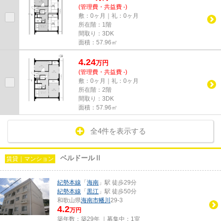
(管理費・共益費 -)
敷：0ヶ月｜礼：0ヶ月
所在階：1階
間取り：3DK
面積：57.96㎡
4.24
万
円
(管理費・共益費 -)
敷：0ヶ月｜礼：0ヶ月
所在階：2階
間取り：3DK
面積：57.96㎡
全4件を表示する
ベルドールⅡ
賃貸｜マンション
紀勢本線
「
海南
」駅 徒歩29分
紀勢本線
「
黒江
」駅 徒歩50分
和歌山県
海南市
幡川
29-3
4.2
万円
築年数：築29年 ｜募集中：
1室