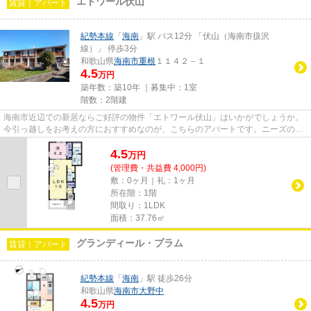
エトワール伏山
賃貸｜アパート
紀勢本線
「
海南
」駅 バス12分 「伏山（海南市扱沢
線）」 停歩3分
和歌山県
海南市
重根
１１４２－１
4.5
万円
築年数：築10年 ｜募集中：
1室
階数：2階建
海南市近辺での新居ならご好評の物件「エトワール伏山」はいかがでしょうか。
今引っ越しをお考えの方におすすめなのが、こちらのアパートです。ニーズの高
い、2016年築の物件で、オシ...
4.5
万
円
(管理費・共益費 4,000円)
敷：0ヶ月｜礼：1ヶ月
所在階：1階
間取り：1LDK
面積：37.76㎡
グランディール・プラム
賃貸｜アパート
紀勢本線
「
海南
」駅 徒歩26分
和歌山県
海南市
大野中
4.5
万円