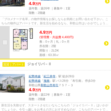
4.9
万円
築年数：築26年 ｜募集中：
1室
階数：2階建
「プロメナーデ名草」の物件情報をお探しならお気軽にお問い合わせ下さい。こ
ちらの物件はアパートです。新生活を始めるなら、和歌山市はいかがでしょう
か？住環境が整っており、快適...
4.9
万
円
(管理費・共益費 4,400円)
敷：0ヶ月｜礼：0ヶ月
所在階：2階
間取り：2LDK
面積：63.30㎡
ジョイリバ－Ⅱ
賃貸｜アパート
紀勢本線
「
紀三井寺
」駅 徒歩28分
紀勢本線
「
海南
」駅 バス26分 「布引南」 停歩3分
和歌山県
和歌山市
布引
７５７－３
4.9
万円
築年数：築22年 ｜募集中：
1室
階数：2階建
新生活を失敗せず、スタートさせたいならこちらの「ジョイリバ－Ⅱ」はいかが
でしょうか。今引っ越しをお考えの方におすすめなのが、こちらのアパートで