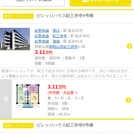
ビレッジハウス紀三井寺4号棟
賃貸｜マンション
紀勢本線
「
黒江
」駅 徒歩15分
紀勢本線
「
紀三井寺
」駅 徒歩36分
紀勢本線
「
海南
」駅 徒歩41分
和歌山県
和歌山市
紀三井寺
1-28
3.11
万円
築年数：築62年 ｜募集中：
1室
階数：5階建
新築マンションです。駅まで徒歩15分に立地する物件です。当たり前の生活が、
より素敵なものに変わります。新たな物件探しはあなたに活力を与えることでし
ょう。ぜひとも当社をご利用...
3.11
万
円
(管理費・共益費 -)
敷：0ヶ月｜礼：0ヶ月
所在階：5階
間取り：3DK
面積：49.20㎡
ビレッジハウス紀三井寺5号棟
賃貸｜マンション