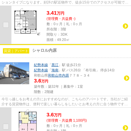
ションタイプになります。好評の駅近物件で、徒歩15分でのアクセスが可能で
す。和歌山市エリアや黒江付近で...
3.41
万
円
(管理費・共益費 -)
敷：0ヶ月｜礼：0ヶ月
所在階：3階
間取り：3DK
面積：49.20㎡
シャロル内原
賃貸｜アパート
紀勢本線
「
黒江
」駅 徒歩21分
紀勢本線
「
海南
」駅 バス26分 「布引南」 停歩14分
和歌山県
和歌山市
内原
７７８－３４
3.6
万円
築年数：築32年 ｜募集中：
1室
階数：2階建
今引っ越しをお考えの方におすすめなのが、こちらのアパートです。当社がご紹
介する賃貸物件は、便利で楽しい暮らしをしたいとお考えの方に合う物件です。
様々な条件に適した物件を取...
3.6
万
円
(管理費・共益費 1,100円)
敷：0ヶ月｜礼：0ヶ月
所在階：1階