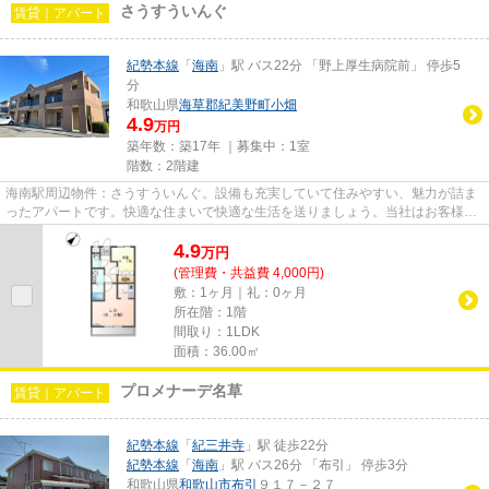
さうすういんぐ
賃貸｜アパート
紀勢本線
「
海南
」駅 バス22分 「野上厚生病院前」 停歩5
分
和歌山県
海草郡紀美野町
小畑
4.9
万円
築年数：築17年 ｜募集中：
1室
階数：2階建
海南駅周辺物件：さうすういんぐ。設備も充実していて住みやすい、魅力が詰ま
ったアパートです。快適な住まいで快適な生活を送りましょう。当社はお客様の
多様なニーズにお応えするべ...
4.9
万
円
(管理費・共益費 4,000円)
敷：1ヶ月｜礼：0ヶ月
所在階：1階
間取り：1LDK
面積：36.00㎡
プロメナーデ名草
賃貸｜アパート
紀勢本線
「
紀三井寺
」駅 徒歩22分
紀勢本線
「
海南
」駅 バス26分 「布引」 停歩3分
和歌山県
和歌山市
布引
９１７－２７