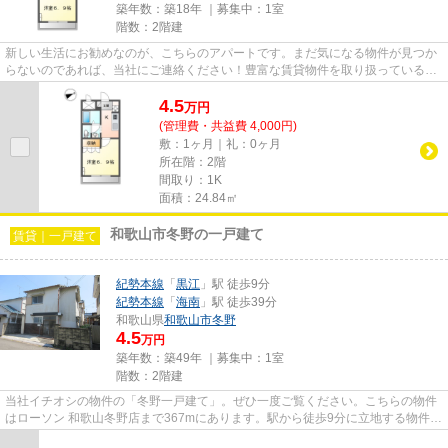
築年数：築18年 ｜募集中：
1室
階数：2階建
新しい生活にお勧めなのが、こちらのアパートです。まだ気になる物件が見つか
らないのであれば、当社にご連絡ください！豊富な賃貸物件を取り扱っているの
で、きっと希望する物件が見...
4.5
万
円
(管理費・共益費 4,000円)
敷：1ヶ月｜礼：0ヶ月
所在階：2階
間取り：1K
面積：24.84㎡
和歌山市冬野の一戸建て
賃貸｜一戸建て
紀勢本線
「
黒江
」駅 徒歩9分
紀勢本線
「
海南
」駅 徒歩39分
和歌山県
和歌山市
冬野
4.5
万円
築年数：築49年 ｜募集中：
1室
階数：2階建
当社イチオシの物件の「冬野一戸建て」。ぜひ一度ご覧ください。こちらの物件
はローソン 和歌山冬野店まで367mにあります。駅から徒歩9分に立地する物件で
す。こちらの物件は一戸建て...