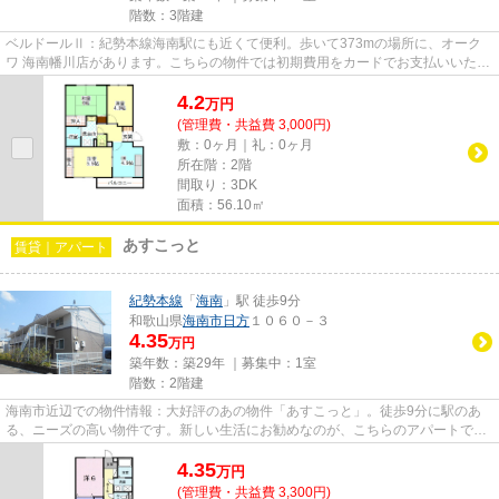
階数：3階建
ベルドールⅡ：紀勢本線海南駅にも近くて便利。歩いて373mの場所に、オーク
ワ 海南幡川店があります。こちらの物件では初期費用をカードでお支払いいただ
けます。防犯対策もバッチリな...
4.2
万
円
(管理費・共益費 3,000円)
敷：0ヶ月｜礼：0ヶ月
所在階：2階
間取り：3DK
面積：56.10㎡
あすこっと
賃貸｜アパート
紀勢本線
「
海南
」駅 徒歩9分
和歌山県
海南市
日方
１０６０－３
4.35
万円
築年数：築29年 ｜募集中：
1室
階数：2階建
海南市近辺での物件情報：大好評のあの物件「あすこっと」。徒歩9分に駅のあ
る、ニーズの高い物件です。新しい生活にお勧めなのが、こちらのアパートで
す。快適な暮らしができる海南市...
4.35
万
円
(管理費・共益費 3,300円)