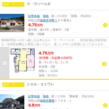
ラ・ヴィーユⅢ
賃貸｜アパート
紀勢本線
「
海南
」駅 バス18分 「新橋」 停歩6分
和歌山県
海南市
沖野々
９６番地１
4.75
万円
築年数：築12年 ｜募集中：
1室
階数：2階建
海南駅周辺への引っ越しをお考えなら「ラ・ヴィーユⅢ」。室内設備は洗面所独
立・浴室乾燥機など豊富に揃っており、過ごしやすいお部屋になっております。
こちらの物件は駐車場が月額44...
4.75
万
円
(管理費・共益費 4,000円)
敷：0ヶ月｜礼：1ヶ月
所在階：1階
間取り：1LDK
面積：50.03㎡
シエル・エトワレ
賃貸｜アパート
紀勢本線
「
海南
」駅 バス8分 「重根東」 停歩14分
和歌山県
海南市
重根
１７８８－１
4.8
万円