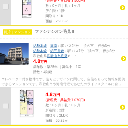
(管理費・共益費 3,500円)
敷：0ヶ月｜礼：1ヶ月
所在階：1階
間取り：1K
面積：26.08㎡
ファシナシオン毛見Ⅱ
賃貸｜マンション
紀勢本線
「
海南
」駅 バス24分 「浜の宮」 停歩3分
紀勢本線
「
紀三井寺
」駅 バス7分 「浜の宮」 停歩3分
和歌山県
和歌山市
毛見
８－１
4.8
万円
築年数：築25年 ｜募集中：
1室
階数：4階建
エレベーター付き物件です。造りとデザインに関して、自信をもって情報を提供
できるマンションです。和歌山市や海南付近であなたのライフスタイルに合った
お部屋を見つけましょう。当...
4.8
万
円
(管理費・共益費 7,070円)
敷：0ヶ月｜礼：0ヶ月
所在階：2階
間取り：2LDK
面積：55.32㎡