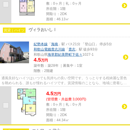
敷：0ヶ月｜礼：0ヶ月
所在階：1階
間取り：2DK
面積：46.13㎡
ヴィラおいしⅠ
賃貸｜ハイツ
紀勢本線
「
海南
」駅 バス21分 「登山口」 停歩5分
和歌山電鐵貴志川線
「
貴志
」駅 徒歩93分
和歌山県
海草郡紀美野町
下佐々
1027-1
4.5
万円
築年数：築28年 ｜募集中：
1室
階数：2階建
通風良好なハイツはいつでも気持ちの良い空間です。うっとりする程綺麗な景色
を眺められる、誰もが憧れるハイツです。賃貸情報のことなら、地域に密着した
当社の物件情報をご覧下さい...
4.5
万
円
(管理費・共益費 3,000円)
敷：0ヶ月｜礼：0ヶ月
所在階：1階
間取り：2DK
面積：44.34㎡