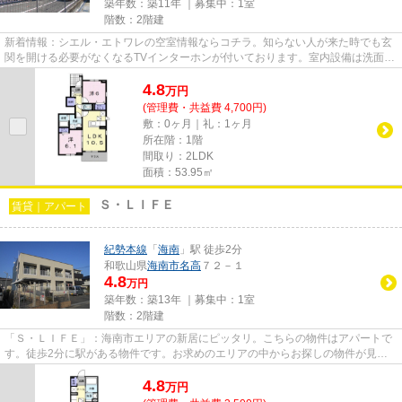
築年数：築11年 ｜募集中：
1室
階数：2階建
新着情報：シエル・エトワレの空室情報ならコチラ。知らない人が来た時でも玄
関を開ける必要がなくなるTVインターホンが付いております。室内設備は洗面所
独立・浴室乾燥機など充実し...
4.8
万
円
(管理費・共益費 4,700円)
敷：0ヶ月｜礼：1ヶ月
所在階：1階
間取り：2LDK
面積：53.95㎡
Ｓ・ＬＩＦＥ
賃貸｜アパート
紀勢本線
「
海南
」駅 徒歩2分
和歌山県
海南市
名高
７２－１
4.8
万円
築年数：築13年 ｜募集中：
1室
階数：2階建
「Ｓ・ＬＩＦＥ」：海南市エリアの新居にピッタリ。こちらの物件はアパートで
す。徒歩2分に駅がある物件です。お求めのエリアの中からお探しの物件が見つ
からない場合は、当社までご連...
4.8
万
円