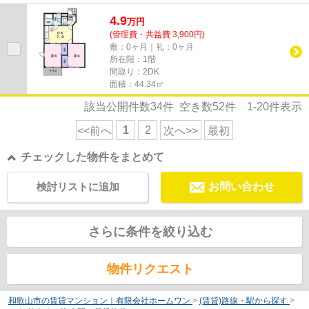
す。和歌山市に住まいをお求めな...
4.9
万
円
(管理費・共益費 3,900円)
敷：0ヶ月｜礼：0ヶ月
所在階：1階
間取り：2DK
面積：44.34㎡
該当公開件数
34
件 空き数
52
件
1-20
件表示
1
2
<<前へ
次へ>>
最初
チェックした物件をまとめて
検討リストに追加
お問い合わせ
さらに条件を絞り込む
物件リクエスト
和歌山市の賃貸マンション｜有限会社ホームワン
>
(賃貸)路線・駅から探す
>