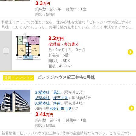
3.3
万円
築年数：築62年 ｜募集中：
1室
階数：5階建
和歌山市エリアでの住まいなら、住み心地も快適な「ビレッジハウス紀三井寺2
号棟」はいかがでしょうか。共用設備の充実している、楽しく生活できるマンシ
ョンです。駅まで徒歩15分と、...
3.3
万
円
(管理費・共益費 -)
敷：0ヶ月｜礼：0ヶ月
所在階：5階
間取り：3DK
面積：49.20㎡
ビレッジハウス紀三井寺1号棟
賃貸｜マンション
紀勢本線
「
黒江
」駅 徒歩15分
紀勢本線
「
紀三井寺
」駅 徒歩36分
紀勢本線
「
海南
」駅 徒歩41分
和歌山県
和歌山市
毛見
342
3.41
万円
築年数：築62年 ｜募集中：
1室
階数：5階建
新着情報：ビレッジハウス紀三井寺1号棟の空室情報ならコチラ。こちらはマン