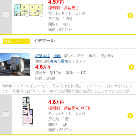
4.5
万
円
(管理費・共益費 -)
敷：1ヶ月｜礼：1ヶ月
所在階：1-2階
間取り：4DK
面積：67.42㎡
イデアール
賃貸｜アパート
紀勢本線
「
海南
」駅 バス10分 「重根」 停歩5分
和歌山県
海南市
重根
２７３－４
4.6
万円
築年数：築12年 ｜募集中：
1室
階数：2階建
海南市エリアでの住まいなら、住み心地も快適な「イデアール」はいかがでしょ
うか。来客時にはTVインターホンで訪問者の顔を確認することができるので防犯
対策につながります。この物...
4.6
万
円
(管理費・共益費 4,100円)
敷：0ヶ月｜礼：1ヶ月
所在階：1階
間取り：1R
面積：30.00㎡