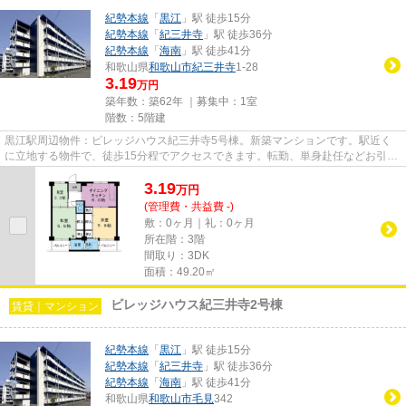
紀勢本線
「
黒江
」駅 徒歩15分
紀勢本線
「
紀三井寺
」駅 徒歩36分
紀勢本線
「
海南
」駅 徒歩41分
和歌山県
和歌山市
紀三井寺
1-28
3.19
万円
築年数：築62年 ｜募集中：
1室
階数：5階建
黒江駅周辺物件：ビレッジハウス紀三井寺5号棟。新築マンションです。駅近く
に立地する物件で、徒歩15分程でアクセスできます。転勤、単身赴任などお引越
しが決まった方はお気軽に当社...
3.19
万
円
(管理費・共益費 -)
敷：0ヶ月｜礼：0ヶ月
所在階：3階
間取り：3DK
面積：49.20㎡
ビレッジハウス紀三井寺2号棟
賃貸｜マンション
紀勢本線
「
黒江
」駅 徒歩15分
紀勢本線
「
紀三井寺
」駅 徒歩36分
紀勢本線
「
海南
」駅 徒歩41分
和歌山県
和歌山市
毛見
342