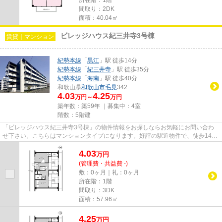
間取り：2DK
面積：40.04㎡
ビレッジハウス紀三井寺3号棟
賃貸｜マンション
紀勢本線
「
黒江
」駅 徒歩14分
紀勢本線
「
紀三井寺
」駅 徒歩35分
紀勢本線
「
海南
」駅 徒歩40分
和歌山県
和歌山市
毛見
342
4.03
4.25
万円～
万円
築年数：築59年 ｜募集中：
4室
階数：5階建
「ビレッジハウス紀三井寺3号棟」の物件情報をお探しならお気軽にお問い合わ
せ下さい。こちらはマンションタイプになります。好評の駅近物件で、徒歩14分
でのアクセスが可能です。お好...
4.03
万
円
(管理費・共益費 -)
敷：0ヶ月｜礼：0ヶ月
所在階：1階
間取り：3DK
面積：57.96㎡
4.25
万
円