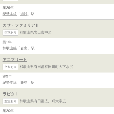
築29年
紀勢本線
「
湯浅
」駅
カサ・ファミリアⅡ
和歌山県岩出市中迫
空室あり
築1年
和歌山線
「
岩出
」駅
アニマリート
和歌山県有田郡有田川町大字水尻
空室あり
築9年
紀勢本線
「
藤並
」駅
ラピタⅠ
和歌山県有田郡広川町大字広
空室あり
築20年