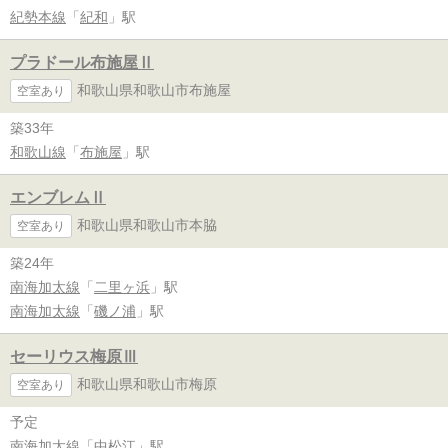
紀勢本線
「
紀和
」駅
プラドール布施屋Ⅱ
和歌山県和歌山市布施屋
空室あり
築33年
和歌山線
「
布施屋
」駅
エンブレムⅡ
和歌山県和歌山市本脇
空室あり
築24年
南海加太線
「
二里ヶ浜
」駅
南海加太線
「
磯ノ浦
」駅
セーリウス梅原Ⅲ
和歌山県和歌山市梅原
空室あり
予定
南海加太線
「
中松江
」駅