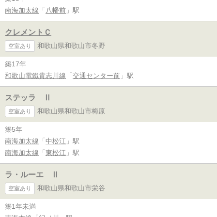
南海加太線
「
八幡前
」駅
クレメントＣ
和歌山県和歌山市冬野
空室あり
築17年
和歌山電鐵貴志川線
「
交通センター前
」駅
ステッラ Ⅱ
和歌山県和歌山市梅原
空室あり
築5年
南海加太線
「
中松江
」駅
南海加太線
「
東松江
」駅
ラ・ルーエ Ⅱ
和歌山県和歌山市栄谷
空室あり
築1年未満