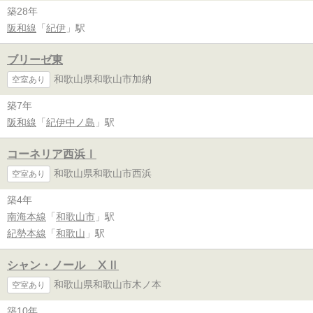
築28年
阪和線
「
紀伊
」駅
ブリーゼ東
和歌山県和歌山市加納
空室あり
築7年
阪和線
「
紀伊中ノ島
」駅
コーネリア西浜Ⅰ
和歌山県和歌山市西浜
空室あり
築4年
南海本線
「
和歌山市
」駅
紀勢本線
「
和歌山
」駅
シャン・ノール ⅩⅡ
和歌山県和歌山市木ノ本
空室あり
築10年