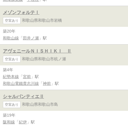
メゾンフォルテⅠ
和歌山県和歌山市岩橋
空室あり
築20年
和歌山線
「
田井ノ瀬
」駅
アヴェニールＮＩＳＨＩＫＩ Ⅱ
和歌山県和歌山市杭ノ瀬
空室あり
築4年
紀勢本線
「
宮前
」駅
和歌山電鐵貴志川線
「
神前
」駅
シャルパンティエⅡ
和歌山県和歌山市島
空室あり
築19年
阪和線
「
紀伊
」駅