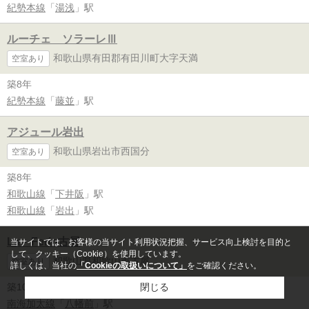
紀勢本線
「
湯浅
」駅
ルーチェ ソラーレⅢ
和歌山県有田郡有田川町大字天満
空室あり
築8年
紀勢本線
「
藤並
」駅
アジュール岩出
和歌山県岩出市西国分
空室あり
築8年
和歌山線
「
下井阪
」駅
和歌山線
「
岩出
」駅
La・Ferio古屋
当サイトでは、お客様の当サイト利用状況把握、サービス向上検討を目的と
して、クッキー（Cookie）を使用しています。
和歌山県和歌山市古屋
空室あり
詳しくは、当社の
「Cookieの取扱いについて」
をご確認ください。
築10年
閉じる
南海加太線
「
八幡前
」駅