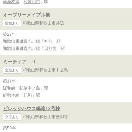
南海本線
「
和歌山市
」駅
オーブリーメイプル楓
和歌山県和歌山市井辺
空室あり
築27年
和歌山電鐵貴志川線
「
神前
」駅
和歌山電鐵貴志川線
「
日前宮
」駅
ミーティア Ⅱ
和歌山県和歌山市中之島
空室あり
築11年
阪和線
「
紀伊中ノ島
」駅
紀勢本線
「
紀和
」駅
ビレッジハウス鳴滝12号棟
和歌山県和歌山市善明寺
空室あり
築59年