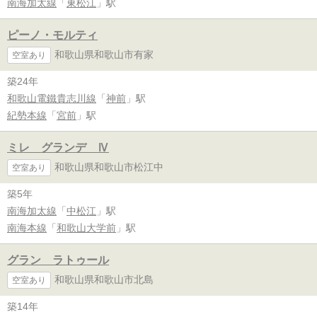
南海加太線
「
東松江
」駅
ピーノ・モルティ
和歌山県和歌山市有家
空室あり
築24年
和歌山電鐵貴志川線
「
神前
」駅
紀勢本線
「
宮前
」駅
ミレ グランデ Ⅳ
和歌山県和歌山市松江中
空室あり
築5年
南海加太線
「
中松江
」駅
南海本線
「
和歌山大学前
」駅
グラン ラトゥール
和歌山県和歌山市北島
空室あり
築14年