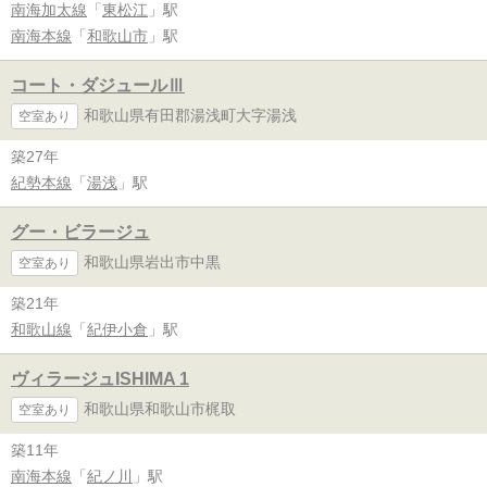
南海加太線
「
東松江
」駅
南海本線
「
和歌山市
」駅
コート・ダジュールⅢ
和歌山県有田郡湯浅町大字湯浅
空室あり
築27年
紀勢本線
「
湯浅
」駅
グー・ビラージュ
和歌山県岩出市中黒
空室あり
築21年
和歌山線
「
紀伊小倉
」駅
ヴィラージュISHIMA 1
和歌山県和歌山市梶取
空室あり
築11年
南海本線
「
紀ノ川
」駅