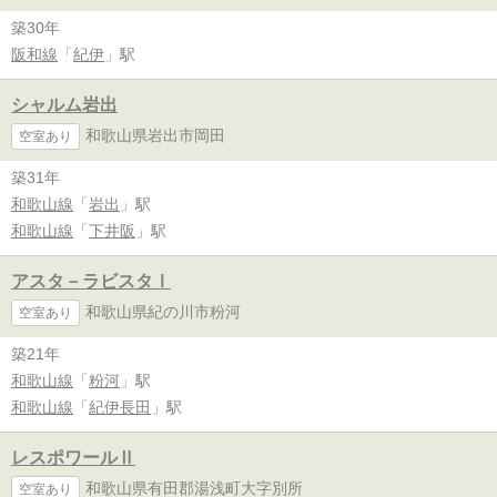
築30年
阪和線
「
紀伊
」駅
シャルム岩出
和歌山県岩出市岡田
空室あり
築31年
和歌山線
「
岩出
」駅
和歌山線
「
下井阪
」駅
アスタ－ラビスタⅠ
和歌山県紀の川市粉河
空室あり
築21年
和歌山線
「
粉河
」駅
和歌山線
「
紀伊長田
」駅
レスポワールⅡ
和歌山県有田郡湯浅町大字別所
空室あり