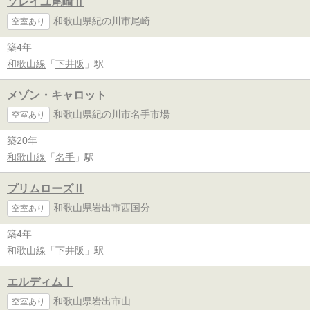
ソレイユ尾崎Ⅱ
和歌山県紀の川市尾崎
空室あり
築4年
和歌山線
「
下井阪
」駅
メゾン・キャロット
和歌山県紀の川市名手市場
空室あり
築20年
和歌山線
「
名手
」駅
プリムローズⅡ
和歌山県岩出市西国分
空室あり
築4年
和歌山線
「
下井阪
」駅
エルディムⅠ
和歌山県岩出市山
空室あり