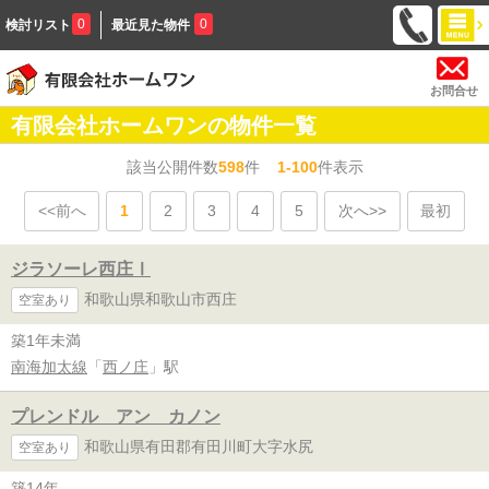
0
0
検討リスト
最近見た物件
お問合せ
有限会社ホームワンの物件一覧
該当公開件数
598
件
1-100
件表示
<<前へ
1
2
3
4
5
次へ>>
最初
ジラソーレ西庄Ⅰ
和歌山県和歌山市西庄
空室あり
築1年未満
南海加太線
「
西ノ庄
」駅
プレンドル アン カノン
和歌山県有田郡有田川町大字水尻
空室あり
築14年