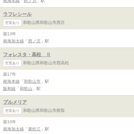
南海本線
「
紀ノ川
」駅
ラフレシール
和歌山県和歌山市西庄
空室あり
築13年
南海加太線
「
西ノ庄
」駅
フォレスタ・高松 Ⅱ
和歌山県和歌山市西高松
空室あり
築17年
南海本線
「
和歌山市
」駅
阪和線
「
和歌山
」駅
プルメリア
和歌山県和歌山市梶取
空室あり
築10年
南海加太線
「
東松江
」駅