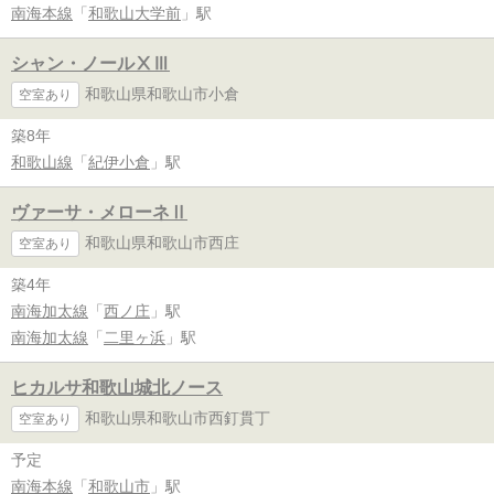
南海本線
「
和歌山大学前
」駅
シャン・ノールⅩⅢ
和歌山県和歌山市小倉
空室あり
築8年
和歌山線
「
紀伊小倉
」駅
ヴァーサ・メローネⅡ
和歌山県和歌山市西庄
空室あり
築4年
南海加太線
「
西ノ庄
」駅
南海加太線
「
二里ヶ浜
」駅
ヒカルサ和歌山城北ノース
和歌山県和歌山市西釘貫丁
空室あり
予定
南海本線
「
和歌山市
」駅