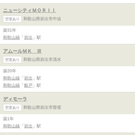
ニューシティＭＯＲＩⅠ
和歌山県岩出市中迫
空室あり
築31年
和歌山線
「
岩出
」駅
アムールＭＫ Ⅲ
和歌山県岩出市清水
空室あり
築20年
和歌山線
「
岩出
」駅
和歌山線
「
船戸
」駅
ディモーラ
和歌山県岩出市曽屋
空室あり
築1年
和歌山線
「
岩出
」駅