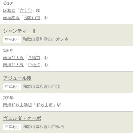
築10年
阪和線
「
六十谷
」駅
南海本線
「
和歌山市
」駅
シャンティ Ⅱ
和歌山県和歌山市木ノ本
空室あり
築6年
南海加太線
「
八幡前
」駅
南海加太線
「
中松江
」駅
アジュール湊
和歌山県和歌山市湊
空室あり
築9年
南海和歌山港線
「
和歌山市
」駅
ヴェルダ・クーボ
和歌山県和歌山市弘西
空室あり