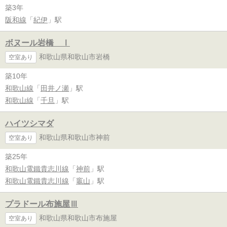
築3年
阪和線
「
紀伊
」駅
ボヌール岩橋 Ⅰ
和歌山県和歌山市岩橋
空室あり
築10年
和歌山線
「
田井ノ瀬
」駅
和歌山線
「
千旦
」駅
ハイツシマダ
和歌山県和歌山市神前
空室あり
築25年
和歌山電鐵貴志川線
「
神前
」駅
和歌山電鐵貴志川線
「
竈山
」駅
プラドール布施屋Ⅲ
和歌山県和歌山市布施屋
空室あり