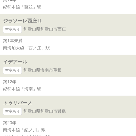
紀勢本線
「
藤並
」駅
ジラソーレ西庄Ⅱ
和歌山県和歌山市西庄
空室あり
築1年未満
南海加太線
「
西ノ庄
」駅
イデアール
和歌山県海南市重根
空室あり
築12年
紀勢本線
「
海南
」駅
トゥリパーノ
和歌山県和歌山市狐島
空室あり
築20年
南海本線
「
紀ノ川
」駅