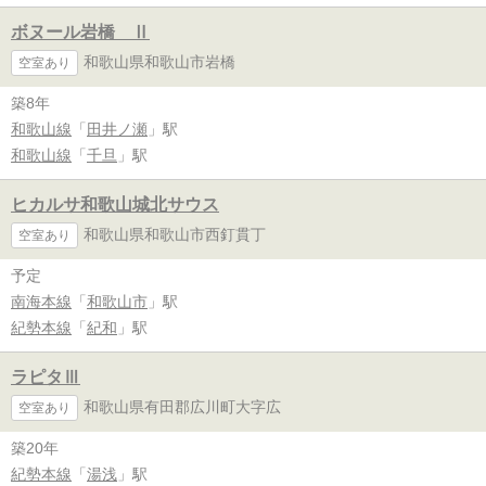
ボヌール岩橋 Ⅱ
和歌山県和歌山市岩橋
空室あり
築8年
和歌山線
「
田井ノ瀬
」駅
和歌山線
「
千旦
」駅
ヒカルサ和歌山城北サウス
和歌山県和歌山市西釘貫丁
空室あり
予定
南海本線
「
和歌山市
」駅
紀勢本線
「
紀和
」駅
ラピタⅢ
和歌山県有田郡広川町大字広
空室あり
築20年
紀勢本線
「
湯浅
」駅