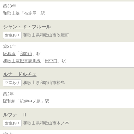
築33年
和歌山線
「
布施屋
」駅
シャン・ド・フルール
和歌山県和歌山市吹屋町
空室あり
築21年
阪和線
「
和歌山
」駅
和歌山電鐵貴志川線
「
田中口
」駅
ルナ ドルチェ
和歌山県和歌山市松島
空室あり
築2年
阪和線
「
紀伊中ノ島
」駅
ルフナ Ⅱ
和歌山県和歌山市木ノ本
空室あり