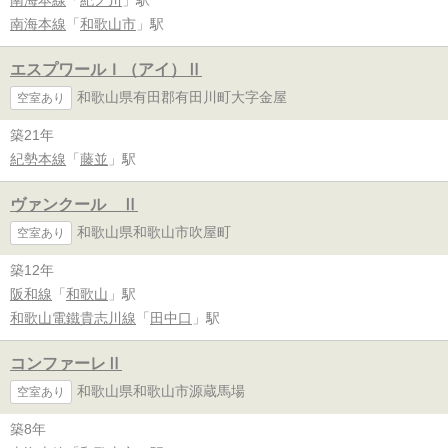
南海本線
「
和歌山市
」駅
エスプワールＩ（アイ）Ⅱ
和歌山県有田郡有田川町大字金屋
空室あり
築21年
紀勢本線
「
藤並
」駅
ヴァンクール Ⅱ
和歌山県和歌山市吹屋町
空室あり
築12年
阪和線
「
和歌山
」駅
和歌山電鐵貴志川線
「
田中口
」駅
コンファーレⅡ
和歌山県和歌山市源蔵馬場
空室あり
築8年