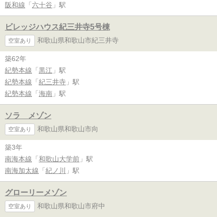
阪和線
「
六十谷
」駅
ビレッジハウス紀三井寺5号棟
和歌山県和歌山市紀三井寺
空室あり
築62年
紀勢本線
「
黒江
」駅
紀勢本線
「
紀三井寺
」駅
紀勢本線
「
海南
」駅
ソラ メゾン
和歌山県和歌山市向
空室あり
築3年
南海本線
「
和歌山大学前
」駅
南海加太線
「
紀ノ川
」駅
グローリーメゾン
和歌山県和歌山市府中
空室あり