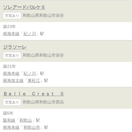
ソレアードパルケⅡ
和歌山県和歌山市栄谷
空室あり
築23年
南海本線
「
紀ノ川
」駅
ジラソーレ
和歌山県和歌山市栄谷
空室あり
築21年
南海本線
「
紀ノ川
」駅
南海加太線
「
東松江
」駅
Ｂｅｌｌｅ Ｃｒｅｓｔ Ⅱ
和歌山県和歌山市西浜
空室あり
築5年
阪和線
「
和歌山
」駅
南海本線
「
和歌山市
」駅