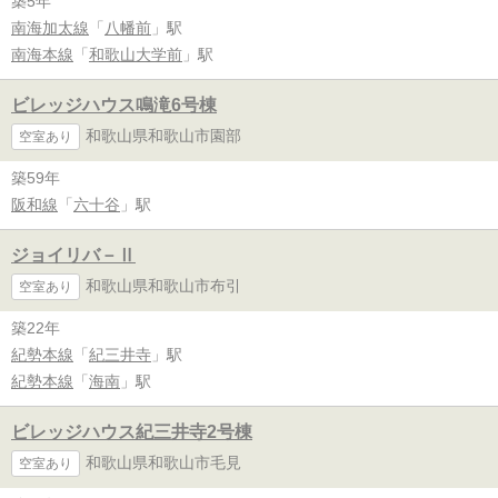
築5年
南海加太線
「
八幡前
」駅
南海本線
「
和歌山大学前
」駅
ビレッジハウス鳴滝6号棟
和歌山県和歌山市園部
空室あり
築59年
阪和線
「
六十谷
」駅
ジョイリバ－Ⅱ
和歌山県和歌山市布引
空室あり
築22年
紀勢本線
「
紀三井寺
」駅
紀勢本線
「
海南
」駅
ビレッジハウス紀三井寺2号棟
和歌山県和歌山市毛見
空室あり