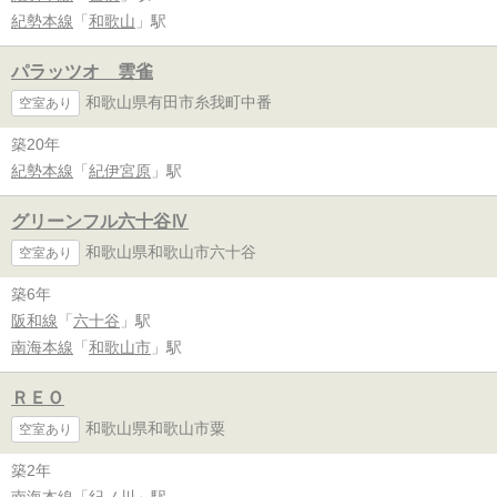
紀勢本線
「
和歌山
」駅
パラッツオ 雲雀
和歌山県有田市糸我町中番
空室あり
築20年
紀勢本線
「
紀伊宮原
」駅
グリーンフル六十谷Ⅳ
和歌山県和歌山市六十谷
空室あり
築6年
阪和線
「
六十谷
」駅
南海本線
「
和歌山市
」駅
ＲＥＯ
和歌山県和歌山市粟
空室あり
築2年
南海本線
「
紀ノ川
」駅