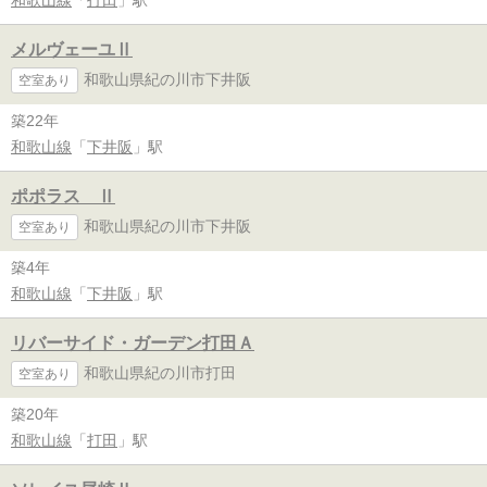
メルヴェーユⅡ
和歌山県紀の川市下井阪
空室あり
築22年
和歌山線
「
下井阪
」駅
ポポラス Ⅱ
和歌山県紀の川市下井阪
空室あり
築4年
和歌山線
「
下井阪
」駅
リバーサイド・ガーデン打田Ａ
和歌山県紀の川市打田
空室あり
築20年
和歌山線
「
打田
」駅