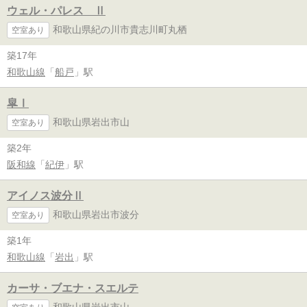
ウェル・パレス Ⅱ
和歌山県紀の川市貴志川町丸栖
空室あり
築17年
和歌山線
「
船戸
」駅
皐Ⅰ
和歌山県岩出市山
空室あり
築2年
阪和線
「
紀伊
」駅
アイノス波分Ⅱ
和歌山県岩出市波分
空室あり
築1年
和歌山線
「
岩出
」駅
カーサ・ブエナ・スエルテ