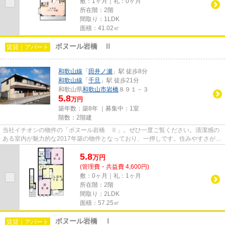
敷：1ヶ月｜礼：0ヶ月
所在階：2階
間取り：1LDK
面積：41.02㎡
ボヌール岩橋 Ⅱ
賃貸｜アパート
和歌山線
「
田井ノ瀬
」駅 徒歩8分
和歌山線
「
千旦
」駅 徒歩21分
和歌山県
和歌山市
岩橋
８９１－３
5.8
万円
築年数：築8年 ｜募集中：
1室
階数：2階建
当社イチオシの物件の「ボヌール岩橋 Ⅱ」。ぜひ一度ご覧ください。清潔感の
ある室内が魅力的な2017年築の物件となっており、一押しです。住みやすさが満
載でイチオシのアパートはこち...
5.8
万
円
(管理費・共益費 4,600円)
敷：0ヶ月｜礼：1ヶ月
所在階：2階
間取り：2LDK
面積：57.25㎡
ボヌール岩橋 Ⅰ
賃貸｜アパート