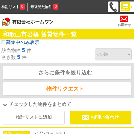
0
0
検討リスト
最近見た物件
お問合せ
和歌山市岩橋 賃貸物件一覧
募集中のみ表示
5
該当物件
件
5
空き数
件
さらに条件を絞り込む
物件リクエスト
チェックした物件をまとめて
検討リストに追加
お問い合わせ
メゾンフォルテⅠ
賃貸｜アパート