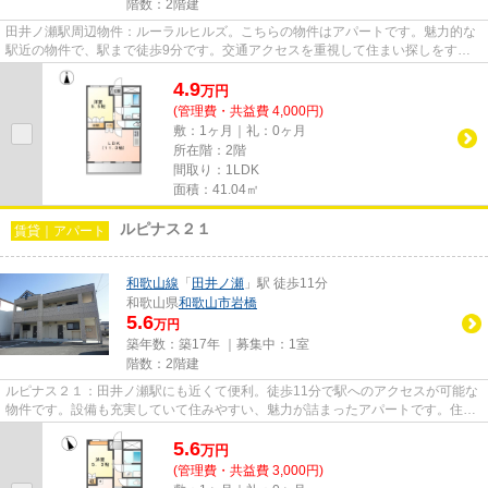
階数：2階建
田井ノ瀬駅周辺物件：ルーラルヒルズ。こちらの物件はアパートです。魅力的な
駅近の物件で、駅まで徒歩9分です。交通アクセスを重視して住まい探しをする
なら、当社にお任せください！...
4.9
万
円
(管理費・共益費 4,000円)
敷：1ヶ月｜礼：0ヶ月
所在階：2階
間取り：1LDK
面積：41.04㎡
ルピナス２１
賃貸｜アパート
和歌山線
「
田井ノ瀬
」駅 徒歩11分
和歌山県
和歌山市
岩橋
5.6
万円
築年数：築17年 ｜募集中：
1室
階数：2階建
ルピナス２１：田井ノ瀬駅にも近くて便利。徒歩11分で駅へのアクセスが可能な
物件です。設備も充実していて住みやすい、魅力が詰まったアパートです。住ま
い探しでお困りの方は、ぜひ...
5.6
万
円
(管理費・共益費 3,000円)