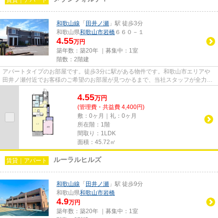
和歌山線
「
田井ノ瀬
」駅 徒歩3分
和歌山県
和歌山市
岩橋
６６０－１
4.55
万円
築年数：築20年 ｜募集中：
1室
階数：2階建
アパートタイプのお部屋です。徒歩3分に駅がある物件です。和歌山市エリアや
田井ノ瀬付近でお客様のご希望のお部屋が見つかるまで、当社スタッフが全力で
サポートさせて頂きます。
4.55
万
円
(管理費・共益費 4,400円)
敷：0ヶ月｜礼：0ヶ月
所在階：1階
間取り：1LDK
面積：45.72㎡
ルーラルヒルズ
賃貸｜アパート
和歌山線
「
田井ノ瀬
」駅 徒歩9分
和歌山県
和歌山市
岩橋
4.9
万円
築年数：築20年 ｜募集中：
1室