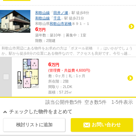
和歌山線
「
田井ノ瀬
」駅 徒歩8分
和歌山線
「
千旦
」駅 徒歩21分
和歌山県
和歌山市
岩橋
８９１－１
6
万円
築年数：築10年 ｜募集中：
1室
階数：2階建
和歌山市周辺にある物件をお求めの方は「ボヌール岩橋 Ⅰ」はいかがでしょう
か。駅から徒歩8分の位置にある物件なので、アクセスも良好です。今引っ越し
をお考えの方におすすめなのが...
6
万
円
(管理費・共益費 4,600円)
敷：0ヶ月｜礼：1ヶ月
所在階：2階
間取り：2LDK
面積：57.25㎡
該当公開件数
5
件 空き数
5
件
1-5
件表示
チェックした物件をまとめて
検討リストに追加
お問い合わせ