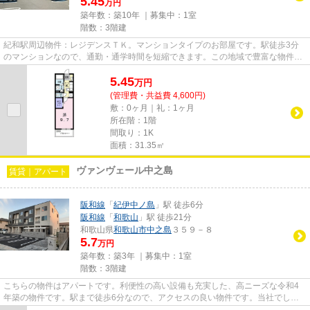
5.45
万円
築年数：築10年 ｜募集中：
1室
階数：3階建
紀和駅周辺物件：レジデンスＴＫ。マンションタイプのお部屋です。駅徒歩3分
のマンションなので、通勤・通学時間を短縮できます。この地域で豊富な物件情
報を扱う当社では、紀和周辺の...
5.45
万
円
(管理費・共益費 4,600円)
敷：0ヶ月｜礼：1ヶ月
所在階：1階
間取り：1K
面積：31.35㎡
ヴァンヴェール中之島
賃貸｜アパート
阪和線
「
紀伊中ノ島
」駅 徒歩6分
阪和線
「
和歌山
」駅 徒歩21分
和歌山県
和歌山市
中之島
３５９－８
5.7
万円
築年数：築3年 ｜募集中：
1室
階数：3階建
こちらの物件はアパートです。利便性の高い設備も充実した、高ニーズな令和4
年築の物件です。駅まで徒歩6分なので、アクセスの良い物件です。当社でしか
ご紹介できない物件も数多くご...