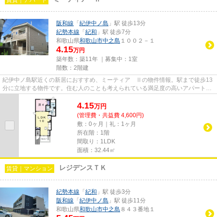
阪和線
「
紀伊中ノ島
」駅 徒歩13分
紀勢本線
「
紀和
」駅 徒歩7分
和歌山県
和歌山市
中之島
１００２－１
4.15
万円
築年数：築11年 ｜募集中：
1室
階数：2階建
紀伊中ノ島駅近くの新居におすすめ、ミーティア Ⅱの物件情報。駅まで徒歩13
分に立地する物件です。住む人のことも考えられている満足度の高いアパートで
す。周辺環境にこだわる方にご...
4.15
万
円
(管理費・共益費 4,600円)
敷：0ヶ月｜礼：1ヶ月
所在階：1階
間取り：1LDK
面積：32.44㎡
レジデンスＴＫ
賃貸｜マンション
紀勢本線
「
紀和
」駅 徒歩3分
阪和線
「
紀伊中ノ島
」駅 徒歩11分
和歌山県
和歌山市
中之島
８４３番地１