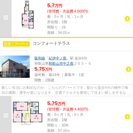
5.7
万
円
(管理費・共益費 4,600円)
敷：0ヶ月｜礼：1ヶ月
所在階：1階
間取り：1K
面積：34.01㎡
コンフォートテラス
賃貸｜アパート
阪和線
「
紀伊中ノ島
」駅 徒歩4分
和歌山県
和歌山市
中之島
２５５－５
5.75
万円
築年数：築24年 ｜募集中：
1室
階数：2階建
新しい生活にお勧めなのが、こちらのアパートです。駅から徒歩4分の物件で毎
日の通勤・通学が楽になります。交通アクセスを重視して住まい探しをするな
ら、当社にお任せください！こち...
5.75
万
円
(管理費・共益費 4,400円)
敷：0ヶ月｜礼：0ヶ月
所在階：1階
間取り：3DK
面積：57.16㎡