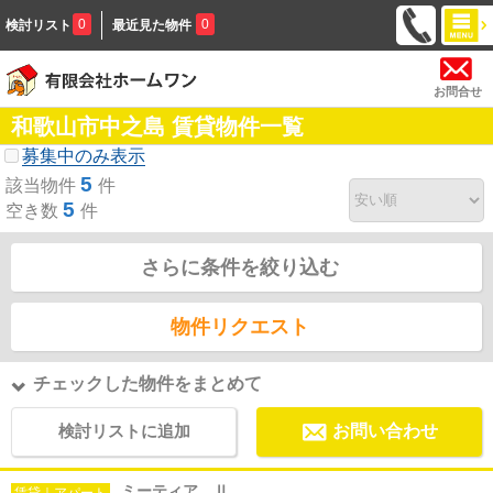
0
0
検討リスト
最近見た物件
お問合せ
和歌山市中之島 賃貸物件一覧
募集中のみ表示
5
該当物件
件
5
空き数
件
さらに条件を絞り込む
物件リクエスト
チェックした物件をまとめて
検討リストに追加
お問い合わせ
ミーティア Ⅱ
賃貸｜アパート