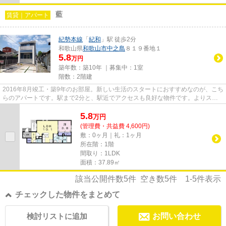
藍
賃貸｜アパート
紀勢本線
「
紀和
」駅 徒歩2分
和歌山県
和歌山市
中之島
８１９番地１
5.8
万円
築年数：築10年 ｜募集中：
1室
階数：2階建
2016年8月竣工・築9年のお部屋。新しい生活のスタートにおすすめなのが、こち
らのアパートです。駅まで2分と、駅近でアクセスも良好な物件です。よりスム
ーズな移動を実現するなら、紀...
5.8
万
円
(管理費・共益費 4,600円)
敷：0ヶ月｜礼：1ヶ月
所在階：1階
間取り：1LDK
面積：37.89㎡
該当公開件数
5
件 空き数
5
件
1-5
件表示
チェックした物件をまとめて
検討リストに追加
お問い合わせ