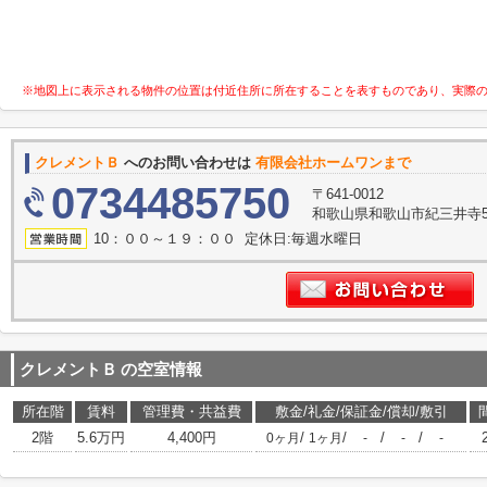
※地図上に表示される物件の位置は付近住所に所在することを表すものであり、実際
クレメントＢ
へのお問い合わせは
有限会社ホームワンまで
0734485750
〒641-0012
和歌山県和歌山市紀三井寺53
10：００～１９：００ 定休日:毎週水曜日
クレメントＢ
の空室情報
所在階
賃料
管理費・共益費
敷金/礼金/保証金/償却/敷引
2階
5.6万円
4,400円
/
/
/
/
0ヶ月
1ヶ月
-
-
-