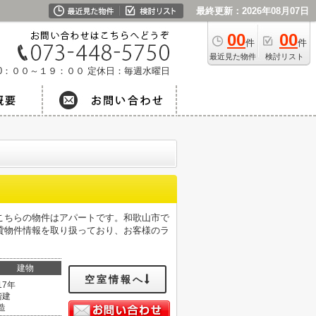
最終更新：2026年08月07日
00
00
件
件
最近見た物件
検討リスト
0：００～１９：００
定休日：毎週水曜日
こちらの物件はアパートです。和歌山市で
貸物件情報を取り扱っており、お客様のラ
建物
空室情報へ
17年
階建
造