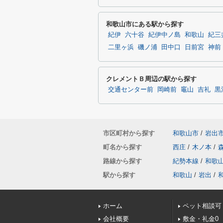
和歌山市にある駅から探す
紀伊
六十谷
紀伊中ノ島
和歌山
紀三
二里ヶ浜
磯ノ浦
田中口
日前宮
神前
クレメントＢ周辺の駅から探す
交通センター前
岡崎前
竈山
吉礼
黒
市区町村から探す
和歌山市
/
岩出
町名から探す
西庄
/
木ノ本
/
路線から探す
紀勢本線
/
和歌
駅から探す
和歌山
/
岩出
/
ホーム
ペット相談可
会社概要
敷金・礼金0