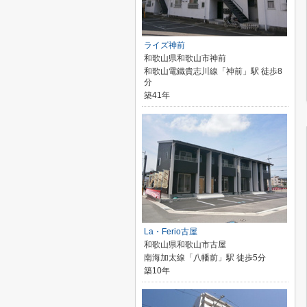
ライズ神前
和歌山県和歌山市神前
和歌山電鐵貴志川線「神前」駅 徒歩8
分
築41年
La・Ferio古屋
和歌山県和歌山市古屋
南海加太線「八幡前」駅 徒歩5分
築10年