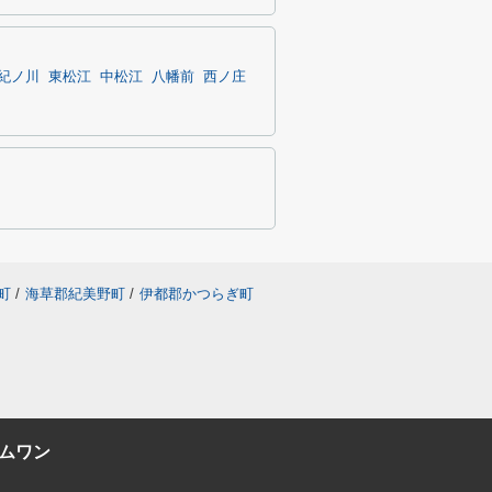
紀ノ川
東松江
中松江
八幡前
西ノ庄
町
/
海草郡紀美野町
/
伊都郡かつらぎ町
ムワン