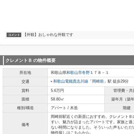
【外観】おしゃれな外観です
コメント
クレメントＢ
の物件概要
所在地
和歌山県
和歌山市
冬野
１７８－１
和歌山電鐵貴志川線
「
岡崎前
」駅 徒歩29分
交通
賃料
5.6万円
管理費・共
面積
58.80㎡
築年月（築
種別/構造
アパート / 木造
階建
岡崎前駅近くの新居におすすめ、クレメントＢ
すい、魅力が詰まったアパートです。家族と過
備考
ない時間になりました。そういった声もいただ
物件探しはこちらから。