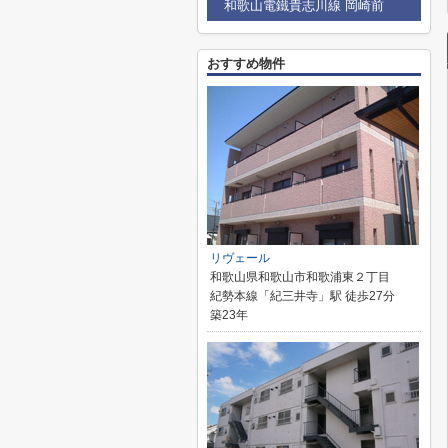
和歌山電鐵貴志川線 岡崎前
おすすめ物件
リヴェール
和歌山県和歌山市和歌浦東２丁目
紀勢本線「紀三井寺」駅 徒歩27分
築23年