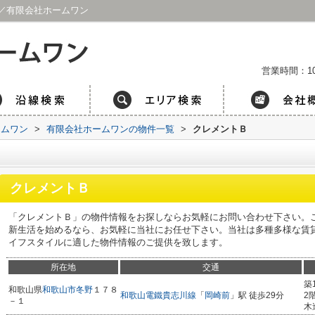
／有限会社ホームワン
営業時間：1
ームワン
>
有限会社ホームワンの物件一覧
>
クレメントＢ
クレメントＢ
「クレメントＢ」の物件情報をお探しならお気軽にお問い合わせ下さい。
新生活を始めるなら、お気軽に当社にお任せ下さい。当社は多種多様な賃
イフスタイルに適した物件情報のご提供を致します。
所在地
交通
築
和歌山県
和歌山市
冬野
１７８
和歌山電鐵貴志川線
「
岡崎前
」駅 徒歩29分
2
－１
木