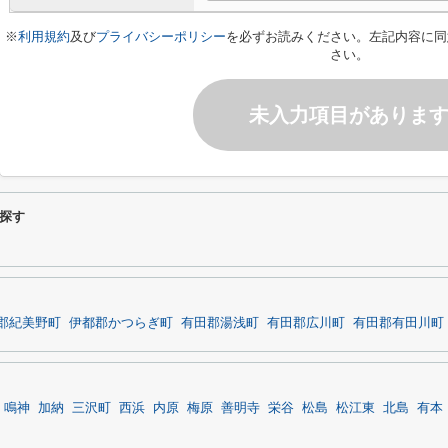
※
利用規約
及び
プライバシーポリシー
を必ずお読みください。左記内容に同
さい。
未入力項目がありま
探す
郡紀美野町
伊都郡かつらぎ町
有田郡湯浅町
有田郡広川町
有田郡有田川町
鳴神
加納
三沢町
西浜
内原
梅原
善明寺
栄谷
松島
松江東
北島
有本