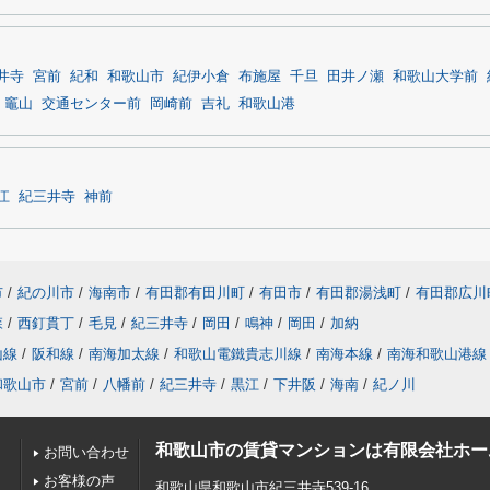
井寺
宮前
紀和
和歌山市
紀伊小倉
布施屋
千旦
田井ノ瀬
和歌山大学前
竈山
交通センター前
岡崎前
吉礼
和歌山港
江
紀三井寺
神前
市
/
紀の川市
/
海南市
/
有田郡有田川町
/
有田市
/
有田郡湯浅町
/
有田郡広川
森
/
西釘貫丁
/
毛見
/
紀三井寺
/
岡田
/
鳴神
/
岡田
/
加納
山線
/
阪和線
/
南海加太線
/
和歌山電鐵貴志川線
/
南海本線
/
南海和歌山港線
和歌山市
/
宮前
/
八幡前
/
紀三井寺
/
黒江
/
下井阪
/
海南
/
紀ノ川
和歌山市の賃貸マンションは有限会社ホー
お問い合わせ
お客様の声
和歌山県和歌山市紀三井寺539-16