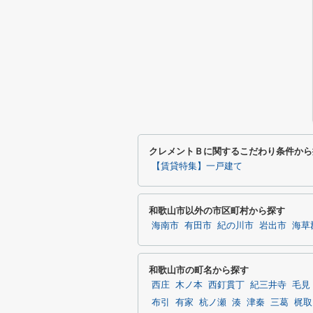
クレメントＢに関するこだわり条件から
【賃貸特集】一戸建て
和歌山市以外の市区町村から探す
海南市
有田市
紀の川市
岩出市
海草
和歌山市の町名から探す
西庄
木ノ本
西釘貫丁
紀三井寺
毛見
布引
有家
杭ノ瀬
湊
津秦
三葛
梶取