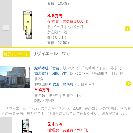
面積：18.48㎡
3.8
万
円
(管理費・共益費 2,000円)
敷：0ヶ月｜礼：0ヶ月
所在階：3階
間取り：1R
面積：22.50㎡
リヴィエール ワカ
賃貸｜アパート
紀勢本線
「
宮前
」駅 バス5分 「島崎町７丁目」 停歩3分
南海本線
「
和歌山市
」駅 バス18分 「島崎町７丁目」 停
歩2分
和歌山県
和歌山市
島崎町
７丁目９－１
5.4
万円
築年数：築7年 ｜募集中：
1室
階数：2階建
「リヴィエール ワカ」のここがイチオシ。2018年築のコチラの物件は、落ち着
きのある室内が魅力的です。設備も充実していて住みやすい、魅力が詰まったア
パートです。和歌山市エリア...
5.4
万
円
(管理費・共益費 3,500円)