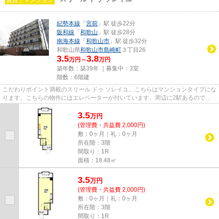
紀勢本線
「
宮前
」駅 徒歩22分
阪和線
「
和歌山
」駅 徒歩28分
南海本線
「
和歌山市
」駅 徒歩32分
和歌山県
和歌山市
島崎町
３丁目26
3.5
3.8
万円～
万円
築年数：築39年 ｜募集中：
3室
階数：6階建
こだわりポイント満載のスリール ドゥ ソレイユ。こちらはマンションタイプにな
ります。こちらの物件にはエレベーターが付いています。周辺に2駅あるので電
車通勤しやすいです。できる...
3.5
万
円
(管理費・共益費 2,000円)
敷：0ヶ月｜礼：0ヶ月
所在階：3階
間取り：1R
面積：18.48㎡
3.5
万
円
(管理費・共益費 2,000円)
敷：0ヶ月｜礼：0ヶ月
所在階：3階
間取り：1R