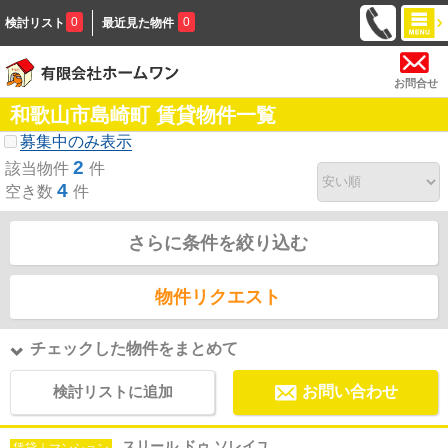
0
0
検討リスト
最近見た物件
お問合せ
和歌山市島崎町 賃貸物件一覧
募集中のみ表示
2
該当物件
件
4
空き数
件
さらに条件を絞り込む
物件リクエスト
チェックした物件をまとめて
検討リストに追加
お問い合わせ
スリール ドゥ ソレイユ
賃貸｜マンション