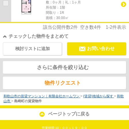
敷：0ヶ月｜礼：1ヶ月
所在階：1階
間取り：1R
面積：30.00㎡
該当公開件数
2
件 空き数
4
件
1-2
件表示
チェックした物件をまとめて
検討リストに追加
お問い合わせ
さらに条件を絞り込む
物件リクエスト
和歌山市の賃貸マンション｜有限会社ホームワン
>
(賃貸)地域から探す
>
和歌
山市
>
島崎町の賃貸物件
ページトップに戻る
営業時間:10：００～１９：００