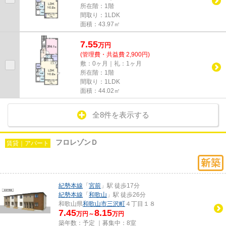
所在階：1階
間取り：1LDK
面積：43.97㎡
7.55
万
円
(管理費・共益費 2,900円)
敷：0ヶ月｜礼：1ヶ月
所在階：1階
間取り：1LDK
面積：44.02㎡
全8件を表示する
フロレゾンＤ
賃貸｜アパート
紀勢本線
「
宮前
」駅 徒歩17分
紀勢本線
「
和歌山
」駅 徒歩26分
和歌山県
和歌山市
三沢町
４丁目１８
7.45
8.15
万円～
万円
築年数：予定 ｜募集中：
8室