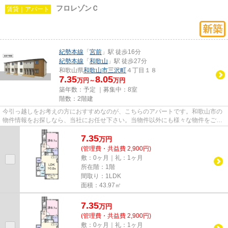
フロレゾンＣ
賃貸｜アパート
紀勢本線
「
宮前
」駅 徒歩16分
紀勢本線
「
和歌山
」駅 徒歩27分
和歌山県
和歌山市
三沢町
４丁目１８
7.35
8.05
万円～
万円
築年数：予定 ｜募集中：
8室
階数：2階建
今引っ越しをお考えの方におすすめなのが、こちらのアパートです。和歌山市の
物件情報をお探しなら、当社にお任せ下さい。当物件以外にも様々な物件をご紹
介いたしますので、まずはお...
7.35
万
円
(管理費・共益費 2,900円)
敷：0ヶ月｜礼：1ヶ月
所在階：1階
間取り：1LDK
面積：43.97㎡
7.35
万
円
(管理費・共益費 2,900円)
敷：0ヶ月｜礼：1ヶ月