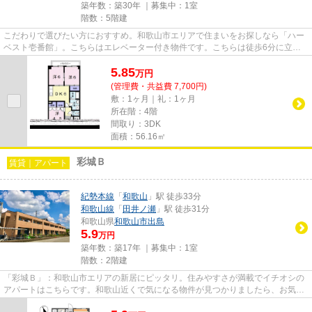
築年数：築30年 ｜募集中：
1室
階数：5階建
こだわりで選びたい方におすすめ。和歌山市エリアで住まいをお探しなら「ハー
ベスト壱番館」。こちらはエレベーター付き物件です。こちらは徒歩6分に立地
する物件です。こちらの物件は...
5.85
万
円
(管理費・共益費 7,700円)
敷：1ヶ月｜礼：1ヶ月
所在階：4階
間取り：3DK
面積：56.16㎡
彩城Ｂ
賃貸｜アパート
紀勢本線
「
和歌山
」駅 徒歩33分
和歌山線
「
田井ノ瀬
」駅 徒歩31分
和歌山県
和歌山市
出島
5.9
万円
築年数：築17年 ｜募集中：
1室
階数：2階建
「彩城Ｂ」：和歌山市エリアの新居にピッタリ。住みやすさが満載でイチオシの
アパートはこちらです。和歌山近くで気になる物件が見つかりましたら、お気軽
にお問い合わせください。お...