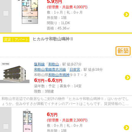
5.9
万
円
(管理費・共益費 4,000円)
敷：1ヶ月｜礼：0ヶ月
所在階：1階
間取り：1LDK
面積：45.36㎡
ヒカルサ和歌山鳴神Ⅱ
賃貸｜アパート
阪和線
「
和歌山
」駅 徒歩27分
和歌山電鐵貴志川線
「
日前宮
」駅 徒歩18分
和歌山県
和歌山市
鳴神
９０７－２
6
6.6
万円～
万円
築年数：予定 ｜募集中：
14室
階数：3階建
和歌山市近辺での新居ならご好評の物件「ヒカルサ和歌山鳴神Ⅱ」はいかがでし
ょうか。住みやすさが満載でイチオシのアパートはこちらです。賃貸情報のこと
なら、地域に特化した当社にお...
6
万
円
(管理費・共益費 2,300円)
敷：0ヶ月｜礼：0ヶ月
所在階：1階