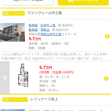
ヴァンヴェール中之島
賃貸｜アパート
阪和線
「
紀伊中ノ島
」駅 徒歩6分
阪和線
「
和歌山
」駅 徒歩21分
和歌山県
和歌山市
中之島
３５９－８
5.7
万円
築年数：築3年 ｜募集中：
1室
階数：3階建
こちらの物件はアパートです。利便性の高い設備も充実した、高ニーズな令和4
年築の物件です。駅まで徒歩6分なので、アクセスの良い物件です。当社でしか
ご紹介できない物件も数多くご...
5.7
万
円
(管理費・共益費 4,600円)
敷：0ヶ月｜礼：1ヶ月
所在階：1階
間取り：1K
面積：34.01㎡
レフィナード吹上
賃貸｜マンション