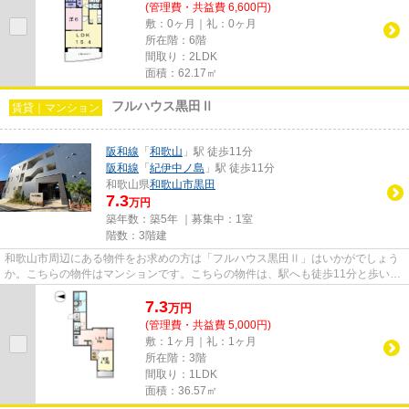
(管理費・共益費 6,600円)
敷：0ヶ月｜礼：0ヶ月
所在階：6階
間取り：2LDK
面積：62.17㎡
フルハウス黒田Ⅱ
賃貸｜マンション
阪和線
「
和歌山
」駅 徒歩11分
阪和線
「
紀伊中ノ島
」駅 徒歩11分
和歌山県
和歌山市
黒田
7.3
万円
築年数：築5年 ｜募集中：
1室
階数：3階建
和歌山市周辺にある物件をお求めの方は「フルハウス黒田Ⅱ」はいかがでしょう
か。こちらの物件はマンションです。こちらの物件は、駅へも徒歩11分と歩いて
アクセスできます。令和3年築...
7.3
万
円
(管理費・共益費 5,000円)
敷：1ヶ月｜礼：1ヶ月
所在階：3階
間取り：1LDK
面積：36.57㎡