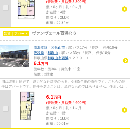
(管理費・共益費 3,300円)
敷：0ヶ月｜礼：0ヶ月
所在階：4階
間取り：2LDK
面積：55.84㎡
ヴァンヴェール西浜ＲＳ
賃貸｜アパート
南海本線
「
和歌山市
」駅 バス17分 「長路」 停歩10分
阪和線
「
和歌山
」駅 バス33分 「長路」 停歩10分
和歌山県
和歌山市
西浜
１２７９－１
6.1
万円
築年数：築3年 ｜募集中：
1室
階数：2階建
周辺環境も良好で、魅力的な住環境のある、令和5年築の物件です。こちらの物
件はアパートです。物件を選ぶことは、単純なものではありません。住まいは人
生を変えるかもしれない大事な...
6.1
万
円
(管理費・共益費 4,600円)
敷：0ヶ月｜礼：1ヶ月
所在階：1階
間取り：1LDK
面積：50.01㎡