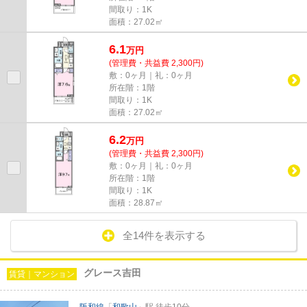
間取り：1K
面積：27.02㎡
6.1
万
円
(管理費・共益費 2,300円)
敷：0ヶ月｜礼：0ヶ月
所在階：1階
間取り：1K
面積：27.02㎡
6.2
万
円
(管理費・共益費 2,300円)
敷：0ヶ月｜礼：0ヶ月
所在階：1階
間取り：1K
面積：28.87㎡
全14件を表示する
グレース吉田
賃貸｜マンション
阪和線
「
和歌山
」駅 徒歩10分