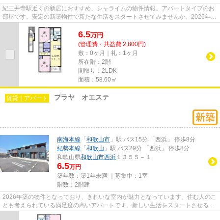
紀三井寺駅近くの新居におすすめ、シャライムの物件情報。アパートタイプのお
部屋です。安定の新築物件で新たな生活をスタートさせてみませんか。2026年築
の物件となっており、きれい...
6.5
万
円
(管理費・共益費 2,800円)
敷：0ヶ月｜礼：1ヶ月
所在階：2階
間取り：2LDK
面積：58.60㎡
プラヤ オエステ
賃貸｜アパート
南海本線
「
和歌山市
」駅 バス15分 「西浜」 停歩8分
紀勢本線
「
和歌山
」駅 バス29分 「西浜」 停歩8分
和歌山県
和歌山市
西浜
１３５５－１
6.5
万円
築年数：築1年未満 ｜募集中：
1室
階数：2階建
2026年築の物件となっており、きれいな室内が魅力となっています。住む人のこ
とも考えられている満足度の高いアパートです。新しい生活をスタートさせるな
ら新築物件はいかがでしょう...