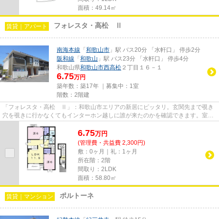
面積：49.14㎡
フォレスタ・高松 Ⅱ
賃貸｜アパート
南海本線
「
和歌山市
」駅 バス20分 「水軒口」 停歩2分
阪和線
「
和歌山
」駅 バス23分 「水軒口」 停歩4分
和歌山県
和歌山市
西高松
２丁目１６－１
6.75
万円
築年数：築17年 ｜募集中：
1室
階数：2階建
「フォレスタ・高松 Ⅱ」：和歌山市エリアの新居にピッタリ。玄関先まで覗き
穴を覗きに行かなくてもインターホン越しに誰が来たのかを確認できます。室内
設備は洗面所独立・浴室乾燥機...
6.75
万
円
(管理費・共益費 2,300円)
敷：0ヶ月｜礼：1ヶ月
所在階：2階
間取り：2LDK
面積：58.80㎡
ポルトーネ
賃貸｜マンション