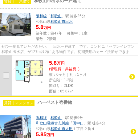
和歌山市出水の一戸建て
賃貸｜一戸建て
阪和線
「
和歌山
」駅 徒歩25分
和歌山県
和歌山市
出水
5.8
万円
築年数：築47年 ｜募集中：
1室
階数：2階建
ぜひ一度見ていただきたい、「出水一戸建て」です。コンビニ「セブンイレブン
和歌山出水店」が127m以内にある物件です。初期費用のカード決済ができま
す。こちらは一戸建ての物件です...
5.8
万
円
(管理費・共益費 -)
敷：0ヶ月｜礼：1ヶ月
所在階：1-2階
間取り：2LDK
面積：65.87㎡
ハーベスト壱番館
賃貸｜マンション
阪和線
「
和歌山
」駅 徒歩6分
和歌山電鐵貴志川線
「
田中口
」駅 徒歩4分
和歌山県
和歌山市
太田
１丁目２番４
5.85
万円