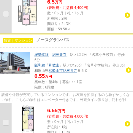
6.5
万
円
(管理費・共益費 4,400円)
敷：0ヶ月｜礼：1ヶ月
所在階：2階
間取り：2LDK
面積：59.58㎡
ノースグランパス
賃貸｜マンション
紀勢本線
「
紀三井寺
」駅 バス2分 「名草小学校前」 停歩
5分
阪和線
「
和歌山
」駅 バス26分 「名草小学校前」 停歩3分
和歌山県
和歌山市
紀三井寺
５５０
6.55
万円
築年数：築4年 ｜募集中：
1室
階数：6階建
設備や外観が充実しているマンションです。お友達を招待するのも恥ずかしくな
い物件。こちらの物件はエレベーター付きです。外観タイル張りは、汚れが付き
にくいのでいつまでも綺麗で...
6.55
万
円
(管理費・共益費 4,600円)
敷：0ヶ月｜礼：1ヶ月
所在階：1階
間取り：1LDK