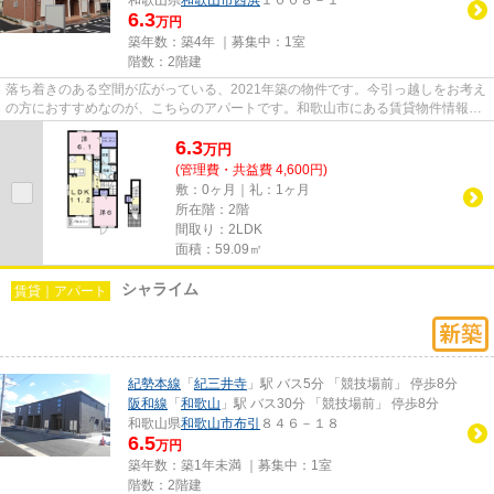
6.3
万円
築年数：築4年 ｜募集中：
1室
階数：2階建
落ち着きのある空間が広がっている、2021年築の物件です。今引っ越しをお考え
の方におすすめなのが、こちらのアパートです。和歌山市にある賃貸物件情報の
ことなら、お気軽に当社にお...
6.3
万
円
(管理費・共益費 4,600円)
敷：0ヶ月｜礼：1ヶ月
所在階：2階
間取り：2LDK
面積：59.09㎡
シャライム
賃貸｜アパート
紀勢本線
「
紀三井寺
」駅 バス5分 「競技場前」 停歩8分
阪和線
「
和歌山
」駅 バス30分 「競技場前」 停歩8分
和歌山県
和歌山市
布引
８４６－１８
6.5
万円
築年数：築1年未満 ｜募集中：
1室
階数：2階建