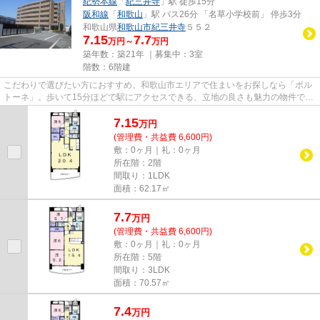
紀勢本線
「
紀三井寺
」駅 徒歩15分
阪和線
「
和歌山
」駅 バス26分 「名草小学校前」 停歩3分
和歌山県
和歌山市
紀三井寺
５５２
7.15
7.7
万円～
万円
築年数：築21年 ｜募集中：
3室
階数：6階建
こだわりで選びたい方におすすめ。和歌山市エリアで住まいをお探しなら「ポル
トーネ」。歩いて15分ほどで駅にアクセスできる、立地の良さも魅力の物件で
す。こちらの物件はエレベータ...
7.15
万
円
(管理費・共益費 6,600円)
敷：0ヶ月｜礼：0ヶ月
所在階：2階
間取り：1LDK
面積：62.17㎡
7.7
万
円
(管理費・共益費 6,600円)
敷：0ヶ月｜礼：0ヶ月
所在階：5階
間取り：3LDK
面積：70.57㎡
7.4
万
円