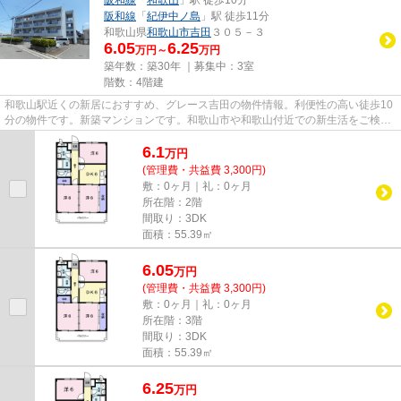
阪和線
「
紀伊中ノ島
」駅 徒歩11分
和歌山県
和歌山市
吉田
３０５－３
6.05
6.25
万円～
万円
築年数：築30年 ｜募集中：
3室
階数：4階建
和歌山駅近くの新居におすすめ、グレース吉田の物件情報。利便性の高い徒歩10
分の物件です。新築マンションです。和歌山市や和歌山付近での新生活をご検討
するなら、当社でお部屋探し...
6.1
万
円
(管理費・共益費 3,300円)
敷：0ヶ月｜礼：0ヶ月
所在階：2階
間取り：3DK
面積：55.39㎡
6.05
万
円
(管理費・共益費 3,300円)
敷：0ヶ月｜礼：0ヶ月
所在階：3階
間取り：3DK
面積：55.39㎡
6.25
万
円