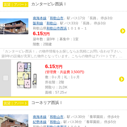
カンタービレ西浜Ⅰ
賃貸｜アパート
南海本線
「
和歌山市
」駅 バス17分 「長路」 停歩3分
阪和線
「
和歌山
」駅 バス33分 「長路」 停歩3分
和歌山県
和歌山市
西浜
１０１８－１
6.15
万円
築年数：築9年 ｜募集中：
1室
階数：2階建
「カンタービレ西浜Ⅰ」の物件情報をお探しならお気軽にお問い合わせ下さい。
築9年の設備が充実した物件となっています。こちらの物件はアパートです。和
歌山市近くの物件で、気に入っ...
6.15
万
円
(管理費・共益費 3,500円)
敷：0ヶ月｜礼：1ヶ月
所在階：2階
間取り：2LDK
面積：57.25㎡
コーネリア西浜Ⅰ
賃貸｜アパート
南海本線
「
和歌山市
」駅 バス30分 「養翠園前」 停歩4分
紀勢本線
「
和歌山
」駅 バス36分 「養翠園前」 停歩5分
和歌山県
和歌山市
西浜
１００８－１