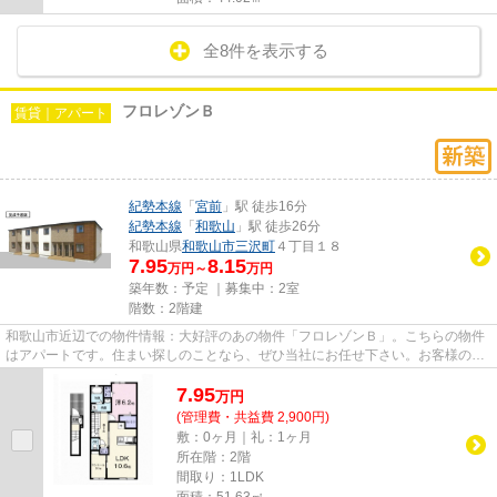
全8件を表示する
フロレゾンＢ
賃貸｜アパート
紀勢本線
「
宮前
」駅 徒歩16分
紀勢本線
「
和歌山
」駅 徒歩26分
和歌山県
和歌山市
三沢町
４丁目１８
7.95
8.15
万円～
万円
築年数：予定 ｜募集中：
2室
階数：2階建
和歌山市近辺での物件情報：大好評のあの物件「フロレゾンＢ」。こちらの物件
はアパートです。住まい探しのことなら、ぜひ当社にお任せ下さい。お客様のご
要望やこだわりに適した物件...
7.95
万
円
(管理費・共益費 2,900円)
敷：0ヶ月｜礼：1ヶ月
所在階：2階
間取り：1LDK
面積：51.63㎡