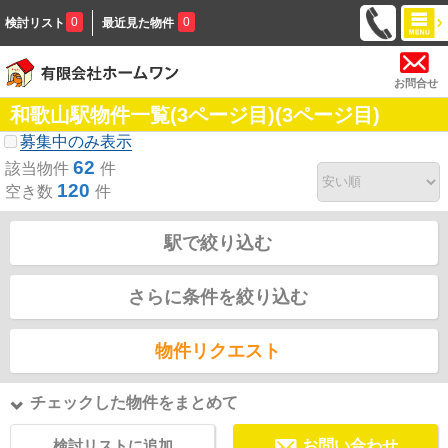
0
0
検討リスト
最近見た物件
お問合せ
和歌山駅物件一覧(3ページ目)(3ページ目)
募集中のみ表示
62
該当物件
件
120
空き数
件
駅で絞り込む
さらに条件を絞り込む
物件リクエスト
チェックした物件をまとめて
検討リストに追加
お問い合わせ