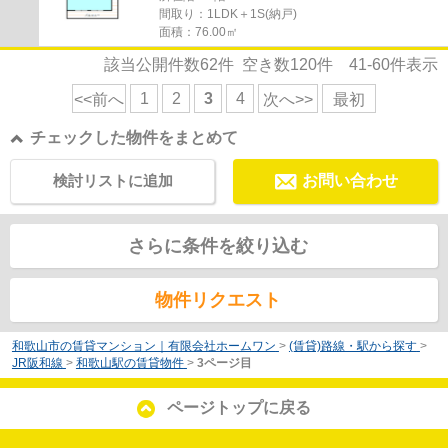
間取り：1LDK＋1S(納戸)
面積：76.00㎡
該当公開件数
62
件 空き数
120
件
41-60
件表示
1
2
3
4
<<前へ
次へ>>
最初
チェックした物件をまとめて
検討リストに追加
お問い合わせ
さらに条件を絞り込む
物件リクエスト
和歌山市の賃貸マンション｜有限会社ホームワン
>
(賃貸)路線・駅から探す
>
JR阪和線
>
和歌山駅の賃貸物件
>
3ページ目
ページトップに戻る