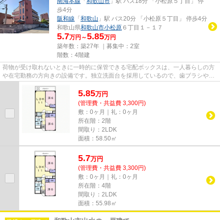
南海本線
「
和歌山市
」駅 バス18分 「小松原５丁目」 停
歩4分
阪和線
「
和歌山
」駅 バス20分 「小松原５丁目」 停歩4分
和歌山県
和歌山市
小松原
６丁目１－１７
5.7
5.85
万円～
万円
築年数：築27年 ｜募集中：
2室
階数：4階建
荷物が受け取れないときに一時的に保管できる宅配ボックスは、一人暮らしの方
や在宅勤務の方向きの設備です。独立洗面台を採用しているので、歯ブラシやド
ライヤーなどをまとめて収納...
5.85
万
円
(管理費・共益費 3,300円)
敷：0ヶ月｜礼：0ヶ月
所在階：2階
間取り：2LDK
面積：58.50㎡
5.7
万
円
(管理費・共益費 3,300円)
敷：0ヶ月｜礼：0ヶ月
所在階：4階
間取り：2LDK
面積：55.98㎡