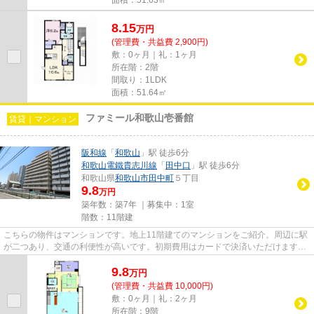
8.15
万
円
(管理費・共益費 2,900円)
敷：0ヶ月｜礼：1ヶ月
所在階：2階
間取り：1LDK
面積：51.64㎡
ファミール和歌山壱番館
賃貸｜マンション
阪和線
「
和歌山
」駅 徒歩6分
和歌山電鐵貴志川線
「
田中口
」駅 徒歩6分
和歌山県
和歌山市
田中町
５丁目
9.8
万円
築年数：築7年 ｜募集中：
1室
階数：11階建
こちらの物件はマンションです。地上11階建てのマンションをご紹介。周辺に駅
が二つあり、交通の利便性が高いです。初期費用はカードで決済いただけます。
和歌山市エリアにある賃貸情...
9.8
万
円
(管理費・共益費 10,000円)
敷：0ヶ月｜礼：2ヶ月
所在階：9階