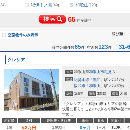
紀伊中ノ島
和歌山
(34)
(49)
(123)
65
件が該当
並び順：
空室物件のみ表示
65
123
31-6
該当公開件数
件 空き数
件
クレシア
和歌山県
和歌山市
毛見
３
住所
交通
紀勢本線
「
黒江
」駅 バス17分 
阪和線
「
和歌山
」駅 バス39分 
築6年
3階建
木造
築年
階数
構造
「クレシア」：和歌山市エリアの新居に
快適に暮らすことのできる令和2年築の
すめ...
所在階
賃料
管理費・共益費
敷金
礼金
間取り
5.2
万円
0ヶ月
1階
2,900円
1ヶ月
1LDK
4