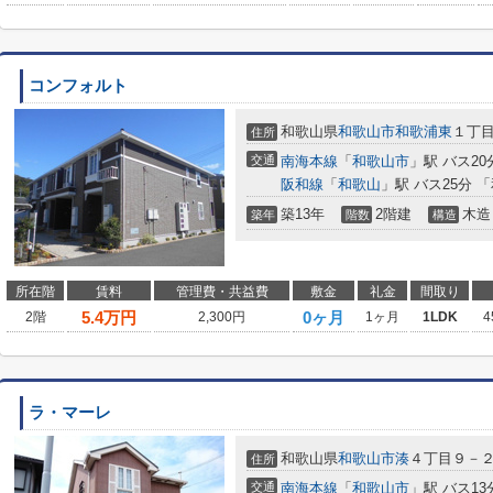
コンフォルト
和歌山県
和歌山市
和歌浦東
１丁
住所
交通
南海本線
「
和歌山市
」駅 バス20
阪和線
「
和歌山
」駅 バス25分 
築13年
2階建
木造
築年
階数
構造
所在階
賃料
管理費・共益費
敷金
礼金
間取り
5.4
万円
0ヶ月
2階
2,300円
1ヶ月
1LDK
4
ラ・マーレ
和歌山県
和歌山市
湊
４丁目９－
住所
交通
南海本線
「
和歌山市
」駅 バス13