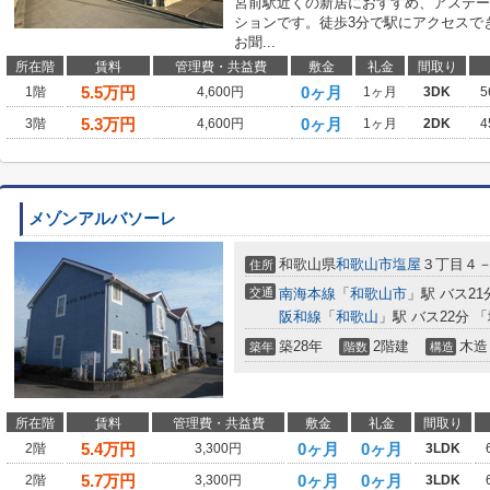
宮前駅近くの新居におすすめ、アステー
ションです。徒歩3分で駅にアクセスで
お聞...
所在階
賃料
管理費・共益費
敷金
礼金
間取り
5.5
万円
0ヶ月
1階
4,600円
1ヶ月
3DK
5
5.3
万円
0ヶ月
3階
4,600円
1ヶ月
2DK
4
メゾンアルバソーレ
和歌山県
和歌山市
塩屋
３丁目４
住所
交通
南海本線
「
和歌山市
」駅 バス21
阪和線
「
和歌山
」駅 バス22分 
築28年
2階建
木造
築年
階数
構造
所在階
賃料
管理費・共益費
敷金
礼金
間取り
5.4
万円
0ヶ月
0ヶ月
2階
3,300円
3LDK
5.7
万円
0ヶ月
0ヶ月
2階
3,300円
3LDK