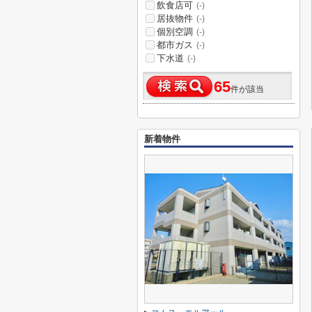
飲食店可
(-)
居抜物件
(-)
個別空調
(-)
都市ガス
(-)
下水道
(-)
65
件が該当
新着物件