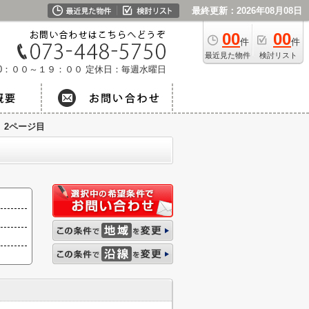
最終更新：2026年08月08日
00
00
件
件
最近見た物件
検討リスト
0：００～１９：００
定休日：毎週水曜日
2ページ目