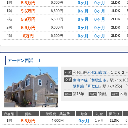
5.5
万円
0ヶ月
0ヶ月
1階
6,600円
1LDK
5.6
万円
0ヶ月
0ヶ月
1階
6,600円
1LDK
5.9
万円
0ヶ月
0ヶ月
2階
6,600円
2LDK
5.9
万円
0ヶ月
0ヶ月
2階
6,600円
2LDK
6
万円
0ヶ月
0ヶ月
4階
6,600円
3LDK
アーデン西浜 Ⅰ
和歌山県
和歌山市
西浜
１２６２
住所
交通
南海本線
「
和歌山市
」駅 バス16
阪和線
「
和歌山
」駅 バス25分 
築18年
2階建
木造
築年
階数
構造
所在階
賃料
管理費・共益費
敷金
礼金
間取り
5.5
万円
0ヶ月
1階
4,600円
1ヶ月
2LDK
5