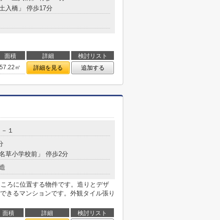
「土入橋」 停歩17分
面積
詳細
検討リスト
57.22㎡
詳細を見る
追加する
３－１
分
「名草小学校前」 停歩2分
造
ところに位置する物件です。造りとデザ
できるマンションです。外観タイル張り
面積
詳細
検討リスト