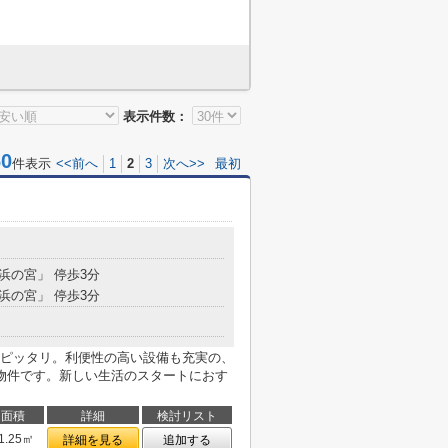
表示件数：
0
件表示
<<前へ
1
2
3
次へ>>
最初
「浜の宮」 停歩3分
「浜の宮」 停歩3分
ピッタリ。利便性の高い設備も充実の、
物件です。新しい生活のスタートにおす
面積
詳細
検討リスト
1.25㎡
詳細を見る
追加する