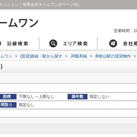
ンション｜有限会社ホームワン(2ページ目)
営業時間：1
ームワン
>
(賃貸)路線・駅から探す
>
JR阪和線
>
和歌山駅の賃貸物件
>
)
面積
下限なし～上限なし
築年数
指定しない
間取り
指定なし