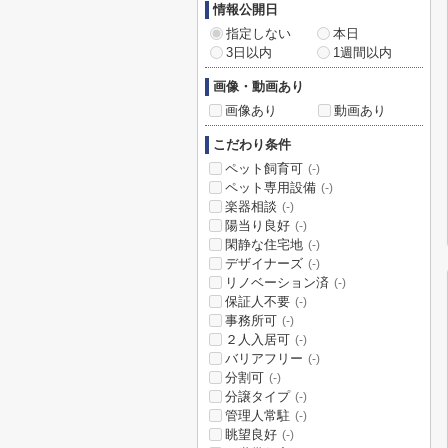
情報公開日
指定しない
本日
3日以内
1週間以内
画像・動画あり
画像あり
動画あり
こだわり条件
ペット飼育可
(-)
ペット専用設備
(-)
楽器相談
(-)
陽当り良好
(-)
閑静な住宅地
(-)
デザイナーズ
(-)
リノベーション済
(-)
保証人不要
(-)
事務所可
(-)
２人入居可
(-)
バリアフリー
(-)
分割可
(-)
分譲タイプ
(-)
管理人常駐
(-)
眺望良好
(-)