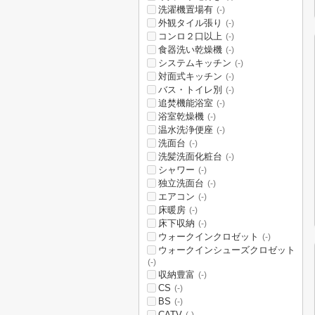
洗濯機置場有
(-)
外観タイル張り
(-)
コンロ２口以上
(-)
食器洗い乾燥機
(-)
システムキッチン
(-)
対面式キッチン
(-)
バス・トイレ別
(-)
追焚機能浴室
(-)
浴室乾燥機
(-)
温水洗浄便座
(-)
洗面台
(-)
洗髪洗面化粧台
(-)
シャワー
(-)
独立洗面台
(-)
エアコン
(-)
床暖房
(-)
床下収納
(-)
ウォークインクロゼット
(-)
ウォークインシューズクロゼット
(-)
収納豊富
(-)
CS
(-)
BS
(-)
CATV