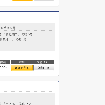
目６番３５号
分 「和歌浦口」 停歩5分
「和歌浦口」 停歩5分
面積
詳細
検討リスト
5.07㎡
詳細を見る
追加する
２７
分 「土入橋」 停歩17分