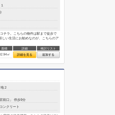
－１
分
コチラ。こちらの物件は駅まで徒歩で
。新しい生活にお勧めなのが、こちらのア
面積
詳細
検討リスト
32.94㎡
詳細を見る
追加する
番地２
「宮前口」 停歩9分
コンクリート