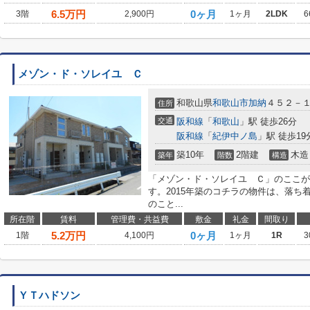
6.5
万円
0ヶ月
3階
2,900円
1ヶ月
2LDK
6
メゾン・ド・ソレイユ Ｃ
和歌山県
和歌山市
加納
４５２－
住所
交通
阪和線
「
和歌山
」駅 徒歩26分
阪和線
「
紀伊中ノ島
」駅 徒歩19
築10年
2階建
木造
築年
階数
構造
「メゾン・ド・ソレイユ Ｃ」のここが
す。2015年築のコチラの物件は、落
のこと...
所在階
賃料
管理費・共益費
敷金
礼金
間取り
5.2
万円
0ヶ月
1階
4,100円
1ヶ月
1R
3
ＹＴハドソン