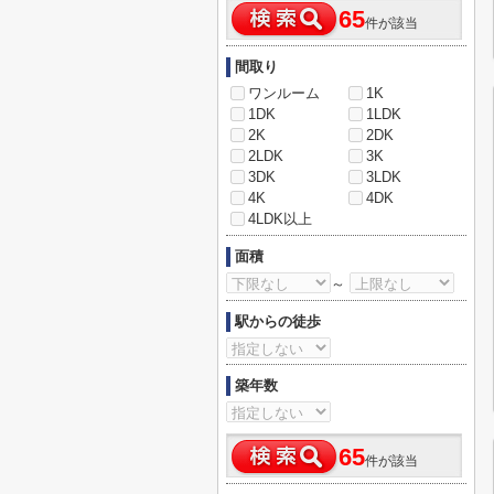
65
件が該当
間取り
ワンルーム
1K
1DK
1LDK
2K
2DK
2LDK
3K
3DK
3LDK
4K
4DK
4LDK以上
面積
～
駅からの徒歩
築年数
65
件が該当