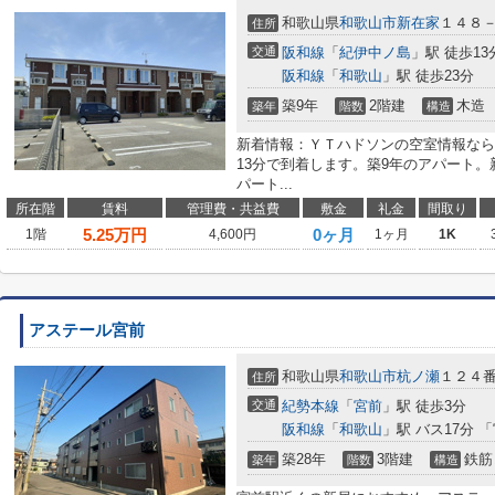
和歌山県
和歌山市
新在家
１４８
住所
交通
阪和線
「
紀伊中ノ島
」駅 徒歩13
阪和線
「
和歌山
」駅 徒歩23分
築9年
2階建
木造
築年
階数
構造
新着情報：ＹＴハドソンの空室情報なら
13分で到着します。築9年のアパート
パート...
所在階
賃料
管理費・共益費
敷金
礼金
間取り
5.25
万円
0ヶ月
1階
4,600円
1ヶ月
1K
アステール宮前
和歌山県
和歌山市
杭ノ瀬
１２４
住所
交通
紀勢本線
「
宮前
」駅 徒歩3分
阪和線
「
和歌山
」駅 バス17分 
築28年
3階建
鉄筋
築年
階数
構造