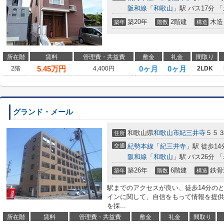
阪和線
「
和歌山
」駅 バス17分 
築20年
2階建
木造
築年
階数
構造
所在階
賃料
管理費・共益費
敷金
礼金
間取り
5.45
万円
0ヶ月
0ヶ月
2階
4,400円
2LDK
グランド・メール
和歌山県
和歌山市
紀三井寺
５５
住所
交通
紀勢本線
「
紀三井寺
」駅 徒歩14
阪和線
「
和歌山
」駅 バス26分 
築26年
6階建
鉄骨
築年
階数
構造
駅までのアクセスが良い、徒歩14分の
インに関して、自信をもって情報を提供
を採...
所在階
賃料
管理費・共益費
敷金
礼金
間取り