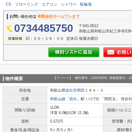
CS
フローリング
エアコン
シャワー
駐輪場
お問い合わせは
有限会社ホームワンまで
0734485750
〒641-0012
和歌山県和歌山市紀三井寺539-
10：００～１９：００ 定休日:毎週水曜日
【アパート】
物件番号：103475934
情報更新日：20
物件概要
所在地
和歌山県
岩出市
岡田
１９４－２
交通
和歌山線
「
岩出
」駅 バス7分 「岡田北」 停歩4
1LDK
間取り/詳細
面積/バルコ
洋室 6.0帖
/
LDK 11.2帖
賃料
5.5万円
管理費・共
敷金/礼金/保証金
0ヶ月/1ヶ月/-
償却/敷