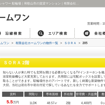
ＳＯＲＡ205｜CS フローリング エアコン シャワー 駐輪場｜和歌山市の賃貸マンション｜有限会社ホームワン
営業時間：1
ームワン
>
有限会社ホームワンの物件一覧
>
ＳＯＲＡ
>
205
ＳＯＲＡ 2階
知らない人が来た時でも玄関を開ける必要がなくなるTVインターホンを
浴室乾燥機など大変充実しております。共用部には宅配ボックスを設置し
取ることができます。駐輪場付きのアパートです。新しく綺麗な新築物件
大切。当社は岩出市や岩出付近で探しているあなたを全力でサポートしま
賃料
間取り
専有面積
所在階
管理費・共益費
敷
5.5
万円
1LDK
48.57㎡
2階
4,400円
0