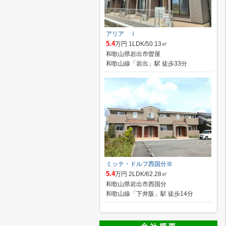
アリア Ⅰ
5.4
万円 1LDK/50.13㎡
和歌山県岩出市曽屋
和歌山線「岩出」駅 徒歩33分
ミッテ・ドルフ西国分Ⅲ
5.4
万円 2LDK/62.28㎡
和歌山県岩出市西国分
和歌山線「下井阪」駅 徒歩14分