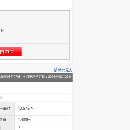
16
情報の見方
26年08月07日
次回更新予定日：2026年08月21日
分
ニー面積
48.57㎡/-
益費
4,400円
引
-/-