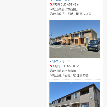
5.4
万円 1LDK/53.42㎡
和歌山県岩出市西国分
和歌山線「下井阪」駅 徒歩18分
ベルファミーユ Ⅱ
5.4
万円 1LDK/50.06㎡
和歌山県岩出市水栖
和歌山線「岩出」駅 徒歩23分