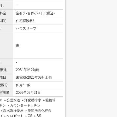
増し
-
料金
空有(12台)/6,600円 (税込)
期間
住宅保険料/-
社
ハウスリーブ
東
間
-
/階建
205/ 2階/ 2階建
能日
未完成/2026年09月上旬
貸区分
仲介/一般
効期限
2026年08月21日
ス
公営水道
浄化槽排水
駐輪場
チン
カウンターキッチン
温水洗浄便座
洗髪洗面化粧台
インクロゼット
CS
BS