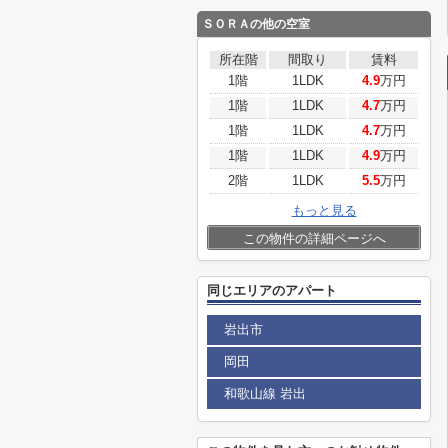
ＳＯＲＡ
の他の空室
所在階
間取り
賃料
1階
1LDK
4.9
万円
1階
1LDK
4.7
万円
1階
1LDK
4.7
万円
1階
1LDK
4.9
万円
2階
1LDK
5.5
万円
もっと見る
この物件の詳細ページへ
同じエリアのアパート
岩出市
岡田
和歌山線 岩出