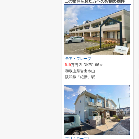
この物件を見た方へのお勧め物件
モア・フレーブ
5.5
万円 2LDK/51.66㎡
和歌山県岩出市山
阪和線「紀伊」駅
プリムローズⅡ