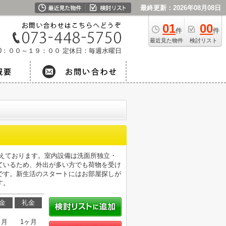
最終更新：2026年08月08日
01
00
件
件
最近見た物件
検討リスト
0：００～１９：００
定休日：毎週水曜日
備えております。室内設備は洗面所独立・
ているため、外出が多い方でも荷物を受け
です。新生活のスタートにはお部屋探しが
す。
金
礼金
ヶ月
1ヶ月