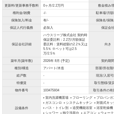
更新料/更新事務手数料
0ヶ月/2.2万円
敷金積み
権利金/雑費
-/-
駐車場/月額
保険加入/料金
有/-
保険名/保険
保証人代行義務
必加入
保証会
ハウスリーブ株式会社 契約時
保証委託料：2.2万/月額保証
保証会社詳細
委託料：賃料総額の2.2％又は
向き
5.5％ ※ペット可は2.5
万/2.5％
築年月(築年数)
2026年 8月 (予定)
契約期
種別/構造
アパート/木造
部屋/所在階
総戸数
-
現況/入居可
特優賃
-
取引態様/賃
物件番号
103475934
取引条件の有
室内洗濯機置場
フローリング
プロパンガ
ガスコンロ
システムキッチン
対面式キッ
バス・トイレ別
追焚機能浴室
浴室乾燥機
設備条件
シャワー
独立洗面台
エアコン
ウォーク