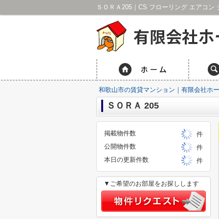
和歌山市の賃貸マンション｜有限会社ホ
ＳＯＲＡ 205
掲載物件数
件
公開物件数
件
本日の更新件数
件
▼ご希望のお部屋をお探しします