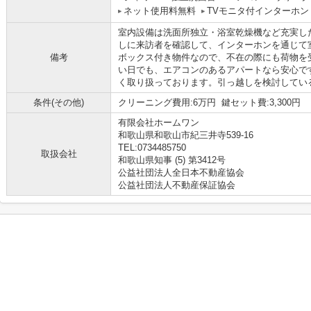
ネット使用料無料
TVモニタ付インターホン
室内設備は洗面所独立・浴室乾燥機など充実し
しに来訪者を確認して、インターホンを通じて
備考
ボックス付き物件なので、不在の際にも荷物を
い日でも、エアコンのあるアパートなら安心で
く取り扱っております。引っ越しを検討してい
条件(その他)
クリーニング費用:6万円 鍵セット費:3,300円
有限会社ホームワン
和歌山県和歌山市紀三井寺539-16
TEL:0734485750
取扱会社
和歌山県知事 (5) 第3412号
公益社団法人全日本不動産協会
公益社団法人不動産保証協会