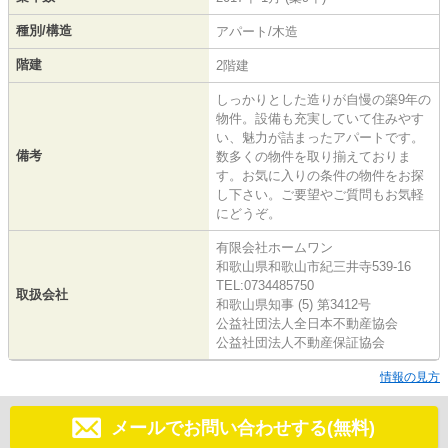
種別/構造
アパート/木造
階建
2階建
しっかりとした造りが自慢の築9年の
物件。設備も充実していて住みやす
い、魅力が詰まったアパートです。
備考
数多くの物件を取り揃えておりま
す。お気に入りの条件の物件をお探
し下さい。ご要望やご質問もお気軽
にどうぞ。
有限会社ホームワン
和歌山県和歌山市紀三井寺539-16
TEL:0734485750
取扱会社
和歌山県知事 (5) 第3412号
公益社団法人全日本不動産協会
公益社団法人不動産保証協会
情報の見方
メールでお問い合わせする(無料)