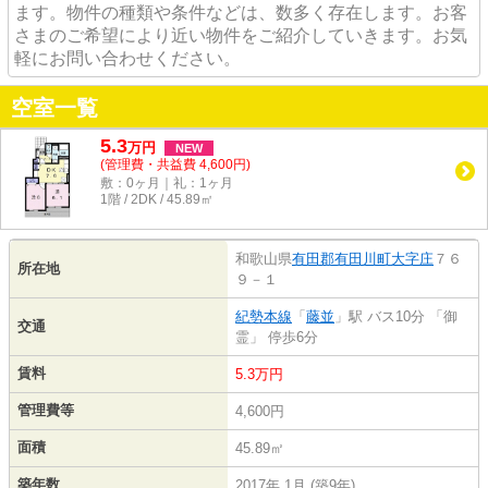
ます。物件の種類や条件などは、数多く存在します。お客
さまのご希望により近い物件をご紹介していきます。お気
軽にお問い合わせください。
空室一覧
5.3
万
円
NEW
(管理費・共益費 4,600円)
敷：0ヶ月｜礼：1ヶ月
1階 / 2DK / 45.89㎡
和歌山県
有田郡有田川町
大字庄
７６
所在地
９－１
紀勢本線
「
藤並
」駅 バス10分 「御
交通
霊」 停歩6分
賃料
5.3万円
管理費等
4,600円
面積
45.89㎡
築年数
2017年 1月 (築9年)