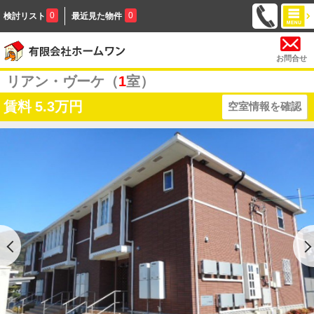
0
0
検討リスト
最近見た物件
お問合せ
リアン・ヴーケ（
1
室）
賃料
5.3万円
空室情報を確認