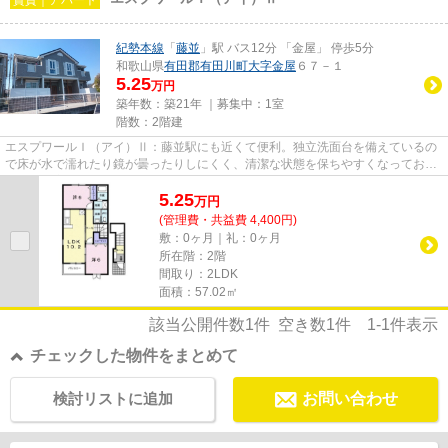
紀勢本線
「
藤並
」駅 バス12分 「金屋」 停歩5分
和歌山県
有田郡有田川町
大字金屋
６７－１
5.25
万円
築年数：築21年 ｜募集中：
1室
階数：2階建
エスプワールＩ（アイ）Ⅱ：藤並駅にも近くて便利。独立洗面台を備えているの
で床が水で濡れたり鏡が曇ったりしにくく、清潔な状態を保ちやすくなっており
ます。来客時にはTVインターホ...
5.25
万
円
(管理費・共益費 4,400円)
敷：0ヶ月｜礼：0ヶ月
所在階：2階
間取り：2LDK
面積：57.02㎡
該当公開件数
1
件 空き数
1
件
1-1
件表示
チェックした物件をまとめて
検討リストに追加
お問い合わせ