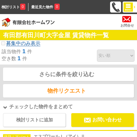
0
0
検討リスト
最近見た物件
お問合せ
有田郡有田川町大字金屋 賃貸物件一覧
募集中のみ表示
1
該当物件
件
1
空き数
件
さらに条件を絞り込む
物件リクエスト
チェックした物件をまとめて
検討リストに追加
お問い合わせ
エスプワールＩ（アイ）Ⅱ
賃貸｜アパート