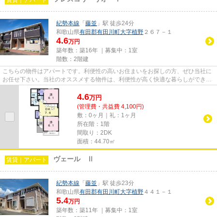
紀勢本線
「
藤並
」駅 徒歩24分
和歌山県
有田郡有田川町
大字植野
２６７－１
4.6
万円
築年数：築16年 ｜募集中：
1室
階数：2階建
こちらの物件はアパートです。利便性の高いお住まいをお探しの方、ぜひ当社に
お任せ下さい。当社のオススメする物件は、利便性が高く快適な暮らしができま
すよ。
4.6
万
円
(管理費・共益費 4,100円)
敷：0ヶ月｜礼：1ヶ月
所在階：1階
間取り：2DK
面積：44.70㎡
ヴェール Ⅱ
賃貸｜アパート
紀勢本線
「
藤並
」駅 徒歩23分
和歌山県
有田郡有田川町
大字植野
４４１－１
5.4
万円
築年数：築11年 ｜募集中：
1室