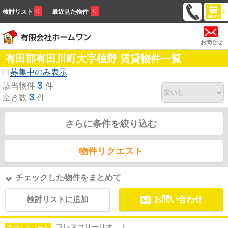
0
0
検討リスト
最近見た物件
お問合せ
有田郡有田川町大字植野 賃貸物件一覧
募集中のみ表示
3
該当物件
件
3
空き数
件
さらに条件を絞り込む
物件リクエスト
チェックした物件をまとめて
検討リストに追加
お問い合わせ
フレスコリーリオ Ⅰ
賃貸｜アパート