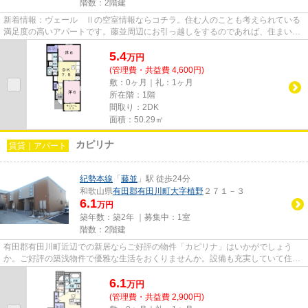
階数：2階建
新着情報：ヴェール Ⅱの空室情報ならコチラ。住む人のことも考えられている
満足度の高いアパートです。藤並周辺にお引っ越しをするのであれば、住まい探
しは当社にお任せください。豊...
5.4
万
円
(管理費・共益費 4,600円)
敷：0ヶ月｜礼：1ヶ月
所在階：1階
間取り：2DK
面積：50.29㎡
カピリナ
賃貸｜アパート
紀勢本線
「
藤並
」駅 徒歩24分
和歌山県
有田郡有田川町
大字植野
２７１－３
6.1
万円
築年数：築2年 ｜募集中：
1室
階数：2階建
有田郡有田川町近辺での新居ならご好評の物件「カピリナ」はいかがでしょう
か。ご好評の築浅物件で優雅な生活をおくりませんか。設備も充実していて住み
やすい、魅力が詰まったアパー...
6.1
万
円
(管理費・共益費 2,900円)