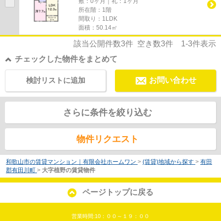
敷：0ヶ月｜礼：1ヶ月
所在階：1階
間取り：1LDK
面積：50.14㎡
該当公開件数
3
件 空き数
3
件
1-3
件表示
チェックした物件をまとめて
検討リストに追加
お問い合わせ
さらに条件を絞り込む
物件リクエスト
和歌山市の賃貸マンション｜有限会社ホームワン
>
(賃貸)地域から探す
>
有田
郡有田川町
>
大字植野の賃貸物件
ページトップに戻る
営業時間:10：００～１９：００