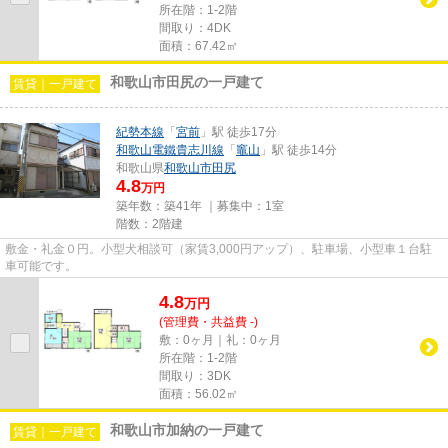
所在階：1-2階
間取り：4DK
面積：67.42㎡
和歌山市田尻の一戸建て
賃貸｜一戸建て
紀勢本線
「
宮前
」駅 徒歩17分
和歌山電鐵貴志川線
「
竈山
」駅 徒歩14分
和歌山県
和歌山市
田尻
4.8
万円
築年数：築41年 ｜募集中：
1室
階数：2階建
敷金・礼金０円。小型犬相談可（家賃3,000円アップ）、駐車場、小型車１台駐
車可能です。
4.8
万
円
(管理費・共益費 -)
敷：0ヶ月｜礼：0ヶ月
所在階：1-2階
間取り：3DK
面積：56.02㎡
和歌山市加納の一戸建て
賃貸｜一戸建て