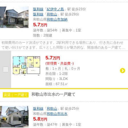
阪和線
「
紀伊中ノ島
」駅 徒歩23分
阪和線
「
和歌山
」駅 徒歩29分
和歌山県
和歌山市
加納
5.7
万円
築年数：築54年 ｜募集中：
1室
階数：2階建
初期費用のカード決済ができます。2駅利用できる場所にあり、行き先に合わせ
て使い分けができます。広々とした間取りが魅力的な、開放感のある一戸建ての
物件です。阪和線紀伊中ノ島近...
5.7
万
円
(管理費・共益費 -)
敷：1ヶ月｜礼：0ヶ月
所在階：1-2階
間取り：3LDK
面積：67.51㎡
和歌山市出水の一戸建て
賃貸｜一戸建て
阪和線
「
和歌山
」駅 徒歩25分
和歌山県
和歌山市
出水
5.8
万円
築年数：築47年 ｜募集中：
1室