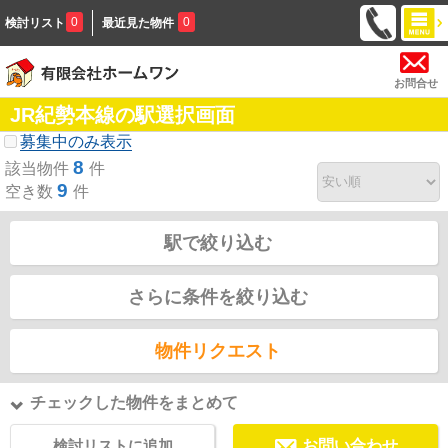
0
0
検討リスト
最近見た物件
お問合せ
JR紀勢本線の駅選択画面
募集中のみ表示
8
該当物件
件
9
空き数
件
駅で絞り込む
さらに条件を絞り込む
物件リクエスト
チェックした物件をまとめて
検討リストに追加
お問い合わせ