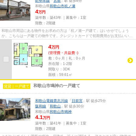
紀勢本線
「
宮前
」駅 徒歩8分
和歌山県
和歌山市
杭ノ瀬
4
万円
築年数：築43年 ｜募集中：
1室
階数：2階建
和歌山市周辺にある物件をお求めの方は「杭ノ瀬一戸建て」はいかがでしょう
か。こちらは一戸建ての物件です。クレジットカードで初期費用がお支払いいた
だけるので、決済の手間が軽減...
4
万
円
(管理費・共益費 -)
敷：0ヶ月｜礼：0ヶ月
所在階：1-2階
間取り：3DK
面積：59.61㎡
和歌山市鳴神の一戸建て
賃貸｜一戸建て
和歌山電鐵貴志川線
「
日前宮
」駅 徒歩25分
阪和線
「
和歌山
」駅 徒歩30分
和歌山県
和歌山市
鳴神
4.1
万円
築年数：築41年 ｜募集中：
1室
階数：2階建