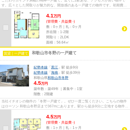
こだわりポイント満載の鳴神一戸建て。近くに2駅ある、アクセスが良い物件で
す。広々とした間取りが魅力的な、開放感のある一戸建ての物件です。初期費用
のカード決済ができます。自分...
4.1
万
円
(管理費・共益費 -)
敷：0ヶ月｜礼：0ヶ月
所在階：1-2階
間取り：2LDK
面積：56.64㎡
和歌山市冬野の一戸建て
賃貸｜一戸建て
紀勢本線
「
黒江
」駅 徒歩9分
紀勢本線
「
海南
」駅 徒歩39分
和歌山県
和歌山市
冬野
4.5
万円
築年数：築49年 ｜募集中：
1室
階数：2階建
当社イチオシの物件の「冬野一戸建て」。ぜひ一度ご覧ください。こちらの物件
はローソン 和歌山冬野店まで367mにあります。駅から徒歩9分に立地する物件で
す。こちらの物件は一戸建て...
4.5
万
円
(管理費・共益費 -)
敷：1ヶ月｜礼：1ヶ月