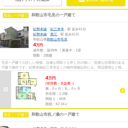
和歌山市毛見の一戸建て
賃貸｜一戸建て
紀勢本線
「
紀三井寺
」駅 徒歩41分
紀勢本線
「
黒江
」駅 徒歩41分
和歌山県
和歌山市
毛見
4
万円
築年数：築39年 ｜募集中：
1室
階数：2階建
毛見一戸建ての詳しい情報。設備も間取りも申し分の無い、快適な住環境のある
戸建て物件です。紀勢本線紀三井寺近くの物件情報以外にも、周辺環境など地元
に詳しいので、初めてこのエ...
4
万
円
(管理費・共益費 -)
敷：0ヶ月｜礼：0ヶ月
所在階：1-2階
間取り：4DK
面積：62.34㎡
和歌山市杭ノ瀬の一戸建て
賃貸｜一戸建て