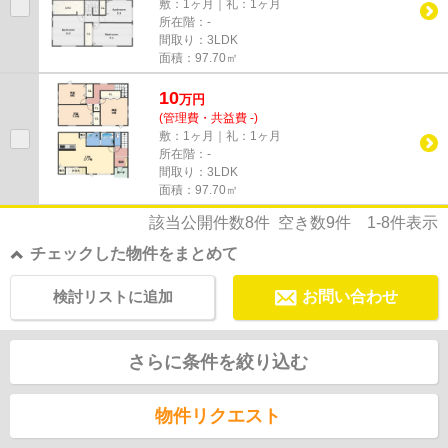
敷：1ヶ月｜礼：1ヶ月
所在階：-
間取り：3LDK
面積：97.70㎡
10
万
円
(管理費・共益費 -)
敷：1ヶ月｜礼：1ヶ月
所在階：-
間取り：3LDK
面積：97.70㎡
該当公開件数
8
件 空き数
9
件
1-8
件表示
チェックした物件をまとめて
検討リストに追加
お問い合わせ
さらに条件を絞り込む
物件リクエスト