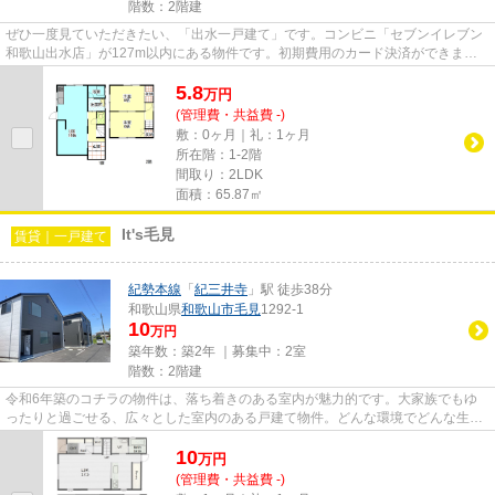
階数：2階建
ぜひ一度見ていただきたい、「出水一戸建て」です。コンビニ「セブンイレブン
和歌山出水店」が127m以内にある物件です。初期費用のカード決済ができま
す。こちらは一戸建ての物件です...
5.8
万
円
(管理費・共益費 -)
敷：0ヶ月｜礼：1ヶ月
所在階：1-2階
間取り：2LDK
面積：65.87㎡
It's毛見
賃貸｜一戸建て
紀勢本線
「
紀三井寺
」駅 徒歩38分
和歌山県
和歌山市
毛見
1292-1
10
万円
築年数：築2年 ｜募集中：
2室
階数：2階建
令和6年築のコチラの物件は、落ち着きのある室内が魅力的です。大家族でもゆ
ったりと過ごせる、広々とした室内のある戸建て物件。どんな環境でどんな生活
を送りたいですか。これからの...
10
万
円
(管理費・共益費 -)