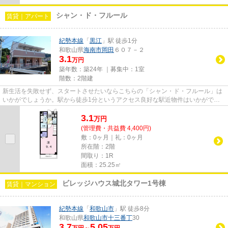
シャン・ド・フルール
賃貸｜アパート
紀勢本線
「
黒江
」駅 徒歩1分
和歌山県
海南市
岡田
６０７－２
3.1
万円
築年数：築24年 ｜募集中：
1室
階数：2階建
新生活を失敗せず、スタートさせたいならこちらの「シャン・ド・フルール」は
いかがでしょうか。駅から徒歩1分というアクセス良好な駅近物件はいかがです
か。新しい生活にお勧めなのが...
3.1
万
円
(管理費・共益費 4,400円)
敷：0ヶ月｜礼：0ヶ月
所在階：2階
間取り：1R
面積：25.25㎡
ビレッジハウス城北タワー1号棟
賃貸｜マンション
紀勢本線
「
和歌山市
」駅 徒歩8分
和歌山県
和歌山市
十三番丁
30
3.7
5.05
万円～
万円