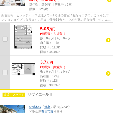
築年数：築54年 ｜募集中：
2室
階数：12階建
新着情報：ビレッジハウス城北タワー1号棟の空室情報ならコチラ。こちらはマ
ンションタイプになります。駅まで徒歩11分と、立地が魅力的な物件です。エレ
ベーター付きの物件です。ここ...
5.05
万
円
(管理費・共益費 -)
敷：0ヶ月｜礼：0ヶ月
所在階：11階
間取り：1LDK
面積：44.49㎡
3.7
万
円
(管理費・共益費 -)
敷：0ヶ月｜礼：0ヶ月
所在階：12階
間取り：1DK
面積：30.33㎡
リヴィエールⅡ
賃貸｜アパート
紀勢本線
「
箕島
」駅 徒歩23分
和歌山県
有田市
野
４８４