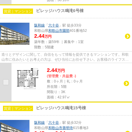
ビレッジハウス鳴滝6号棟
賃貸｜マンション
阪和線
「
六十谷
」駅 徒歩33分
和歌山県
和歌山市
園部
401番地52
2.44
万円
築年数：築59年 ｜募集中：
1室
階数：5階建
造りとデザインに関して、自信をもって情報を提供できるマンションです。和歌
山市に住みたいとお考えの方は、ぜひ当社にお任せ下さい。お客様のライフスタ
イルに適した賃貸物件のご紹...
2.44
万
円
(管理費・共益費 -)
敷：0ヶ月｜礼：0ヶ月
所在階：5階
間取り：3K
面積：42.97㎡
ビレッジハウス鳴滝15号棟
賃貸｜マンション
阪和線
「
六十谷
」駅 徒歩32分
和歌山県
和歌山市
善明寺
615番地3