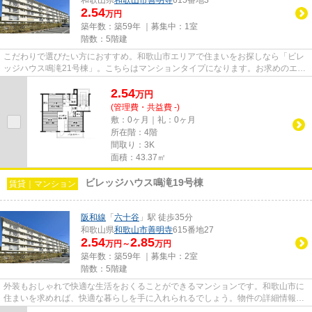
2.54
万円
築年数：築59年 ｜募集中：
1室
階数：5階建
こだわりで選びたい方におすすめ。和歌山市エリアで住まいをお探しなら「ビレ
ッジハウス鳴滝21号棟」。こちらはマンションタイプになります。お求めのエリ
アの中からお探しの物件が見...
2.54
万
円
(管理費・共益費 -)
敷：0ヶ月｜礼：0ヶ月
所在階：4階
間取り：3K
面積：43.37㎡
ビレッジハウス鳴滝19号棟
賃貸｜マンション
阪和線
「
六十谷
」駅 徒歩35分
和歌山県
和歌山市
善明寺
615番地27
2.54
2.85
万円～
万円
築年数：築59年 ｜募集中：
2室
階数：5階建
外装もおしゃれで快適な生活をおくることができるマンションです。和歌山市に
住まいを求めれば、快適な暮らしを手に入れられるでしょう。物件の詳細情報な
どは、当社までお気軽にご連...