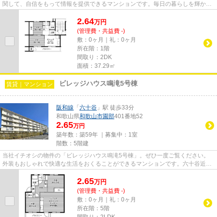
関して、自信をもって情報を提供できるマンションです。毎日の暮らしを輝かせ
る、素敵なお部屋を探しませ...
2.64
万
円
(管理費・共益費 -)
敷：0ヶ月｜礼：0ヶ月
所在階：1階
間取り：2DK
面積：37.29㎡
ビレッジハウス鳴滝5号棟
賃貸｜マンション
阪和線
「
六十谷
」駅 徒歩33分
和歌山県
和歌山市
園部
401番地52
2.65
万円
築年数：築59年 ｜募集中：
1室
階数：5階建
当社イチオシの物件の「ビレッジハウス鳴滝5号棟」。ぜひ一度ご覧ください。
外装もおしゃれで快適な生活をおくることができるマンションです。六十谷近く
の物件をお探しの方は、当社へ...
2.65
万
円
(管理費・共益費 -)
敷：0ヶ月｜礼：0ヶ月
所在階：5階
間取り：2LDK