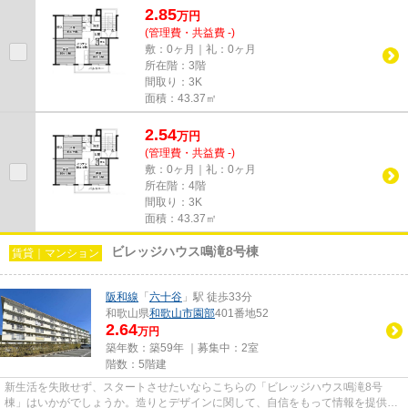
2.85
万
円
(管理費・共益費 -)
敷：0ヶ月｜礼：0ヶ月
所在階：3階
間取り：3K
面積：43.37㎡
2.54
万
円
(管理費・共益費 -)
敷：0ヶ月｜礼：0ヶ月
所在階：4階
間取り：3K
面積：43.37㎡
ビレッジハウス鳴滝8号棟
賃貸｜マンション
阪和線
「
六十谷
」駅 徒歩33分
和歌山県
和歌山市
園部
401番地52
2.64
万円
築年数：築59年 ｜募集中：
2室
階数：5階建
新生活を失敗せず、スタートさせたいならこちらの「ビレッジハウス鳴滝8号
棟」はいかがでしょうか。造りとデザインに関して、自信をもって情報を提供で