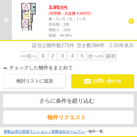
します。また、ご要望やご不...
3.95
万
円
(管理費・共益費 4,600円)
敷：0ヶ月｜礼：1ヶ月
所在階：1階
間取り：2DK
面積：46.49㎡
該当公開件数
275
件 空き数
386
件
1-20
件表示
1
2
3
4
5
<<前へ
次へ>>
最初
チェックした物件をまとめて
検討リストに追加
お問い合わせ
さらに条件を絞り込む
物件リクエスト
和歌山市の賃貸マンション｜有限会社ホームワン
>
物件一覧