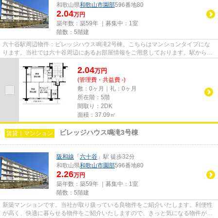
和歌山県
和歌山市
園部
596番地80
2.04
万円
築年数：築59年 ｜募集中：
1室
階数：5階建
六十谷駅周辺物件：ビレッジハウス鳴滝2号棟。こちらはマンションタイプにな
ります。当社では六十谷周辺にあるお部屋情報をご用意しております。駅から近
くの物件をお求めなら、まずは...
2.04
万
円
(管理費・共益費 -)
敷：0ヶ月｜礼：0ヶ月
所在階：5階
間取り：2DK
面積：37.09㎡
ビレッジハウス鳴滝3号棟
賃貸｜マンション
阪和線
「
六十谷
」駅 徒歩32分
和歌山県
和歌山市
園部
596番地80
2.26
万円
築年数：築59年 ｜募集中：
1室
階数：5階建
新築マンションです。当社が取り扱っている良物件をご紹介いたします。利便性
が高く、快適に暮らせる物件をご紹介いたしますので、きっと気になる物件が見