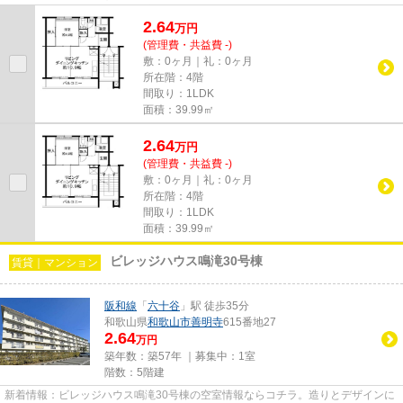
きるマンションです。和歌山市は...
2.64
万
円
(管理費・共益費 -)
敷：0ヶ月｜礼：0ヶ月
所在階：4階
間取り：1LDK
面積：39.99㎡
2.64
万
円
(管理費・共益費 -)
敷：0ヶ月｜礼：0ヶ月
所在階：4階
間取り：1LDK
面積：39.99㎡
ビレッジハウス鳴滝30号棟
賃貸｜マンション
阪和線
「
六十谷
」駅 徒歩35分
和歌山県
和歌山市
善明寺
615番地27
2.64
万円
築年数：築57年 ｜募集中：
1室
階数：5階建
新着情報：ビレッジハウス鳴滝30号棟の空室情報ならコチラ。造りとデザインに