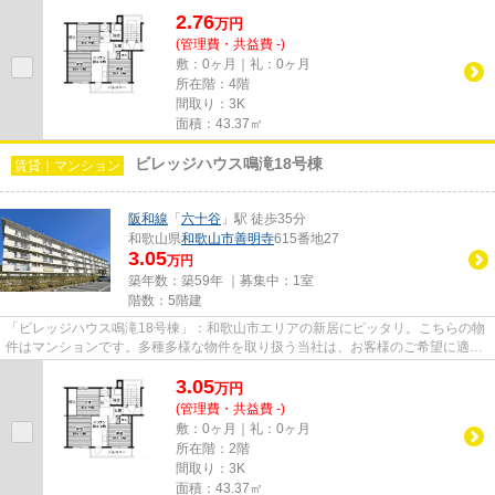
ンです。こちらでは六十谷周...
2.76
万
円
(管理費・共益費 -)
敷：0ヶ月｜礼：0ヶ月
所在階：4階
間取り：3K
面積：43.37㎡
ビレッジハウス鳴滝18号棟
賃貸｜マンション
阪和線
「
六十谷
」駅 徒歩35分
和歌山県
和歌山市
善明寺
615番地27
3.05
万円
築年数：築59年 ｜募集中：
1室
階数：5階建
「ビレッジハウス鳴滝18号棟」：和歌山市エリアの新居にピッタリ。こちらの物
件はマンションです。多種多様な物件を取り扱う当社は、お客様のご希望に適し
た物件のご紹介をさせていた...
3.05
万
円
(管理費・共益費 -)
敷：0ヶ月｜礼：0ヶ月
所在階：2階
間取り：3K
面積：43.37㎡