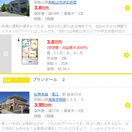
和歌山県
和歌山市
伊太祈曽
3.8
万円
築年数：築19年 ｜募集中：
1室
階数：2階建
快適に通勤や通学ができる、徒歩3分に駅がある物件です。住みやすさが満載で
イチオシのアパートはこちらです。当社では和歌山市エリアや伊太祈曽付近の物
件情報を多数取り扱っておりま...
3.8
万
円
(管理費・共益費 4,000円)
敷：1ヶ月｜礼：0ヶ月
所在階：1階
間取り：2DK
面積：45.36㎡
プランドール ２
賃貸｜アパート
紀勢本線
「
黒江
」駅 徒歩21分
和歌山県
海南市
岡田
１５９－３
3.95
万円
築年数：築17年 ｜募集中：
1室
階数：2階建
新しい生活にお勧めなのが、こちらのアパートです。住まい探しをするなら、ぜ
ひ当社にお任せを！お客様が満足していただけるよう、しっかりとサポートいた