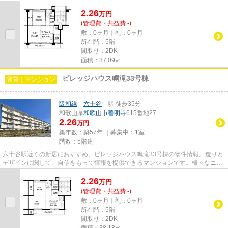
つかります。
2.26
万
円
(管理費・共益費 -)
敷：0ヶ月｜礼：0ヶ月
所在階：5階
間取り：2DK
面積：37.09㎡
ビレッジハウス鳴滝33号棟
賃貸｜マンション
阪和線
「
六十谷
」駅 徒歩35分
和歌山県
和歌山市
善明寺
615番地27
2.26
万円
築年数：築57年 ｜募集中：
1室
階数：5階建
六十谷駅近くの新居におすすめ、ビレッジハウス鳴滝33号棟の物件情報。造りと
デザインに関して、自信をもって情報を提供できるマンションです。様々なニー
ズに合った物件を豊富に取り...
2.26
万
円
(管理費・共益費 -)
敷：0ヶ月｜礼：0ヶ月
所在階：5階
間取り：2DK
面積：38.18㎡