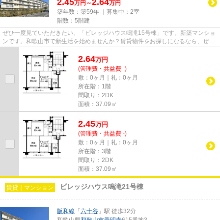
2.45
2.64
万円～
万円
築年数：築59年 ｜募集中：
2室
階数：5階建
ぜひ一度見ていただきたい、「ビレッジハウス鳴滝15号棟」です。新築マンショ
ンです。和歌山市で新生活を始めませんか？賃貸物件をお探しになるなら、ぜひ
当社へご連絡下さい。お客様...
2.64
万
円
(管理費・共益費 -)
敷：0ヶ月｜礼：0ヶ月
所在階：1階
間取り：2DK
面積：37.09㎡
2.45
万
円
(管理費・共益費 -)
敷：0ヶ月｜礼：0ヶ月
所在階：3階
間取り：2DK
面積：37.09㎡
ビレッジハウス鳴滝21号棟
賃貸｜マンション
阪和線
「
六十谷
」駅 徒歩32分
和歌山県
和歌山市
善明寺
615番地3