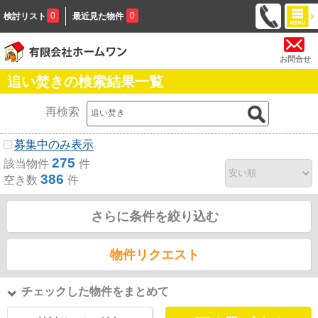
0
0
検討リスト
最近見た物件
お問合せ
追い焚きの検索結果一覧
再検索
募集中のみ表示
275
該当物件
件
386
空き数
件
さらに条件を絞り込む
物件リクエスト
チェックした物件をまとめて