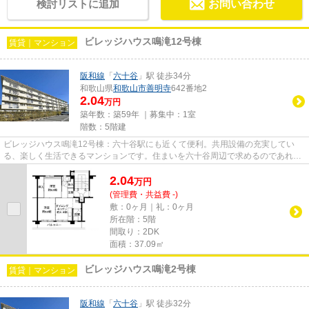
検討リストに追加
お問い合わせ
ビレッジハウス鳴滝12号棟
賃貸｜マンション
阪和線
「
六十谷
」駅 徒歩34分
和歌山県
和歌山市
善明寺
642番地2
2.04
万円
築年数：築59年 ｜募集中：
1室
階数：5階建
ビレッジハウス鳴滝12号棟：六十谷駅にも近くて便利。共用設備の充実してい
る、楽しく生活できるマンションです。住まいを六十谷周辺で求めるのであれ
ば、当社でお部屋探しを行ってく...
2.04
万
円
(管理費・共益費 -)
敷：0ヶ月｜礼：0ヶ月
所在階：5階
間取り：2DK
面積：37.09㎡
ビレッジハウス鳴滝2号棟
賃貸｜マンション
阪和線
「
六十谷
」駅 徒歩32分