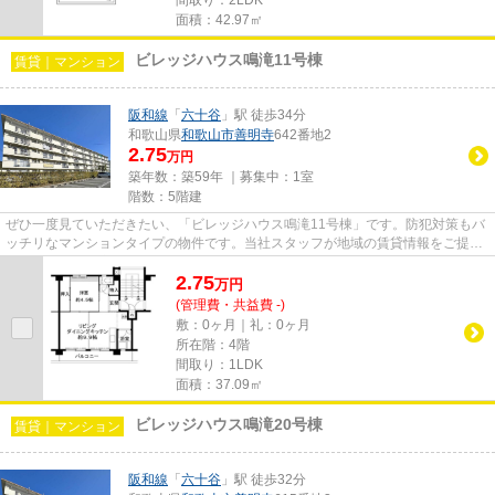
面積：42.97㎡
ビレッジハウス鳴滝11号棟
賃貸｜マンション
阪和線
「
六十谷
」駅 徒歩34分
和歌山県
和歌山市
善明寺
642番地2
2.75
万円
築年数：築59年 ｜募集中：
1室
階数：5階建
ぜひ一度見ていただきたい、「ビレッジハウス鳴滝11号棟」です。防犯対策もバ
ッチリなマンションタイプの物件です。当社スタッフが地域の賃貸情報をご提供
いたします。お客様のこだわ...
2.75
万
円
(管理費・共益費 -)
敷：0ヶ月｜礼：0ヶ月
所在階：4階
間取り：1LDK
面積：37.09㎡
ビレッジハウス鳴滝20号棟
賃貸｜マンション
阪和線
「
六十谷
」駅 徒歩32分