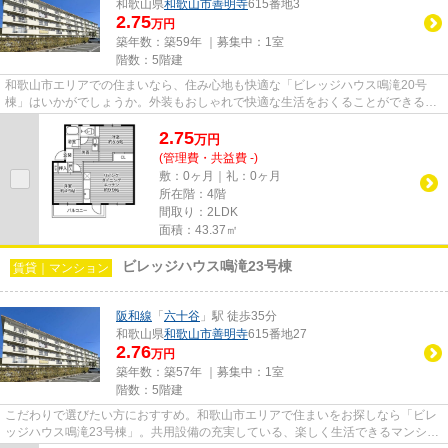
和歌山県
和歌山市
善明寺
615番地3
2.75
万円
築年数：築59年 ｜募集中：
1室
階数：5階建
和歌山市エリアでの住まいなら、住み心地も快適な「ビレッジハウス鳴滝20号
棟」はいかがでしょうか。外装もおしゃれで快適な生活をおくることができるマ
ンションです。当社が取り扱っ...
2.75
万
円
(管理費・共益費 -)
敷：0ヶ月｜礼：0ヶ月
所在階：4階
間取り：2LDK
面積：43.37㎡
ビレッジハウス鳴滝23号棟
賃貸｜マンション
阪和線
「
六十谷
」駅 徒歩35分
和歌山県
和歌山市
善明寺
615番地27
2.76
万円
築年数：築57年 ｜募集中：
1室
階数：5階建
こだわりで選びたい方におすすめ。和歌山市エリアで住まいをお探しなら「ビレ
ッジハウス鳴滝23号棟」。共用設備の充実している、楽しく生活できるマンショ