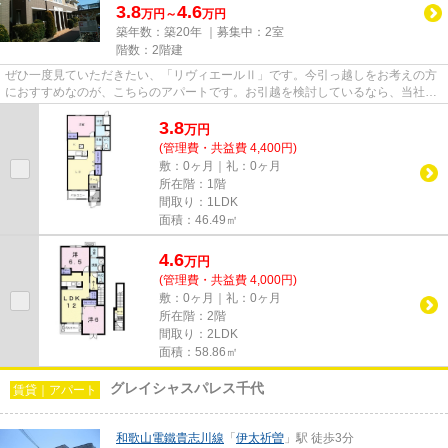
3.8
4.6
万円～
万円
築年数：築20年 ｜募集中：
2室
階数：2階建
ぜひ一度見ていただきたい、「リヴィエールⅡ」です。今引っ越しをお考えの方
におすすめなのが、こちらのアパートです。お引越を検討しているなら、当社が
ご紹介する物件はいかがでしょ...
3.8
万
円
(管理費・共益費 4,400円)
敷：0ヶ月｜礼：0ヶ月
所在階：1階
間取り：1LDK
面積：46.49㎡
4.6
万
円
(管理費・共益費 4,000円)
敷：0ヶ月｜礼：0ヶ月
所在階：2階
間取り：2LDK
面積：58.86㎡
グレイシャスパレス千代
賃貸｜アパート
和歌山電鐵貴志川線
「
伊太祈曽
」駅 徒歩3分