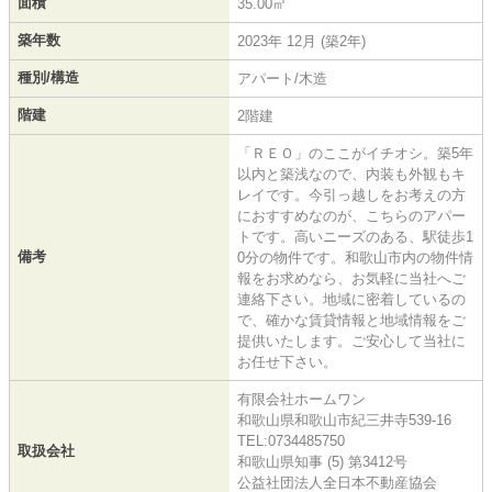
面積
35.00㎡
築年数
2023年 12月 (築2年)
種別/構造
アパート/木造
階建
2階建
「ＲＥＯ」のここがイチオシ。築5年
以内と築浅なので、内装も外観もキ
レイです。今引っ越しをお考えの方
におすすめなのが、こちらのアパー
トです。高いニーズのある、駅徒歩1
備考
0分の物件です。和歌山市内の物件情
報をお求めなら、お気軽に当社へご
連絡下さい。地域に密着しているの
で、確かな賃貸情報と地域情報をご
提供いたします。ご安心して当社に
お任せ下さい。
有限会社ホームワン
和歌山県和歌山市紀三井寺539-16
TEL:0734485750
取扱会社
和歌山県知事 (5) 第3412号
公益社団法人全日本不動産協会