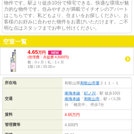
物件です。駅より徒歩10分で帰宅できる、快適な環境が魅
力的な物件です。住みやすさが満載でイチオシのアパート
はこちらです。私どもより、住まいをお探しください。お
客様のお好みに合わせた物件をお選びいただけます。ご不
明な点はスタッフまでお申し付けください。
空室一覧
4.65
万
円
NEW
(管理費・共益費 4,600円)
敷：0ヶ月｜礼：1ヶ月
1階 / 1K / 35.00㎡
所在地
和歌山県
和歌山市
粟
２１１－１
南海本線
「
紀ノ川
」駅 徒歩10分
交通
南海本線
「
和歌山市
」駅 バス26
分 「楠見中」 停歩7分
賃料
4.65万円
管理費等
4,600円