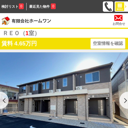
0
0
検討リスト
最近見た物件
お問合せ
ＲＥＯ（
1
室）
賃料
4.65万円
空室情報を確認