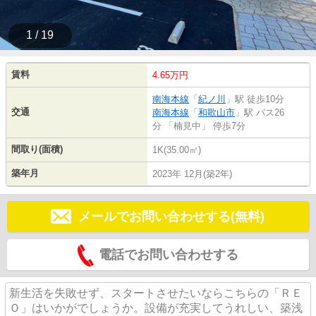
1 / 19
賃料
4.65万円
南海本線
「
紀ノ川
」駅 徒歩10分
交通
南海本線
「
和歌山市
」駅 バス26
分 「楠見中」 停歩7分
間取り(面積)
1K(35.00㎡)
築年月
2023年 12月(築2年)
メールでお問い合わせする(無料)
電話でお問い合わせする
新生活を失敗せず、スタートさせたいならこちらの「ＲＥ
Ｏ」はいかがでしょうか。設備が充実してうれしい、築浅