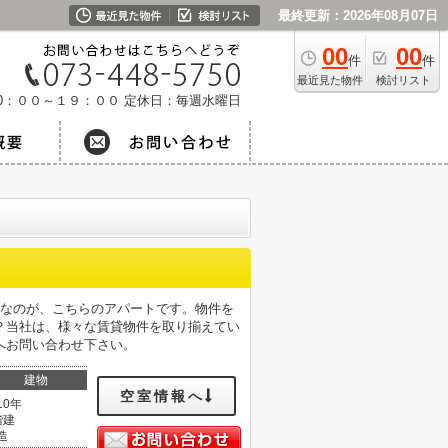
最終更新：2026年08月07日
00
00
件
件
最近見た物件
検討リスト
0：００～１９：００
定休日：毎週水曜日
めなのが、こちらのアパートです。物件を
？当社は、様々な賃貸物件を取り揃えてい
へお問い合わせ下さい。
建物
空室情報へ
10年
階建
造