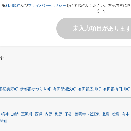
※
利用規約
及び
プライバシーポリシー
を必ずお読みください。左記内容に同
さい。
未入力項目がありま
す
郡紀美野町
伊都郡かつらぎ町
有田郡湯浅町
有田郡広川町
有田郡有田川町
鳴神
加納
三沢町
西浜
内原
梅原
栄谷
善明寺
松江東
北島
松島
有本
労町