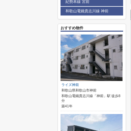
紀勢本線 宮前
和歌山電鐵貴志川線 神前
おすすめ物件
ライズ神前
和歌山県和歌山市神前
和歌山電鐵貴志川線「神前」駅 徒歩8
分
築41年