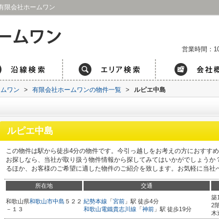
有限会社ホームワン
営業時間：1
ームワン
>
有限会社ホームワンの物件一覧
>
ルピエ中島
ルピエ中島
この物件は駅から徒歩4分の物件です。今引っ越しをお考えの方におすす
お探しなら、当社が取り扱う物件情報から探してみてはいかがでしょうか
るほか、お客様のご希望に適した物件のご紹介を致します。お気軽に当社
所在地
交通
築
和歌山県
和歌山市
中島
５２２
紀勢本線
「
宮前
」駅 徒歩4分
2
－１３
和歌山電鐵貴志川線
「
神前
」駅 徒歩19分
木