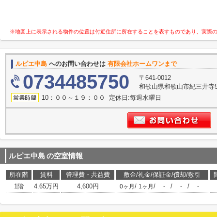
※地図上に表示される物件の位置は付近住所に所在することを表すものであり、実際
ルピエ中島
へのお問い合わせは
有限会社ホームワンまで
0734485750
〒641-0012
和歌山県和歌山市紀三井寺53
10：００～１９：００ 定休日:毎週水曜日
ルピエ中島
の空室情報
所在階
賃料
管理費・共益費
敷金/礼金/保証金/償却/敷引
1階
4.65万円
4,600円
/
/
/
/
0ヶ月
1ヶ月
-
-
-