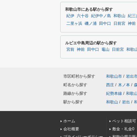
和歌山市にある駅から探す
紀伊
六十谷
紀伊中ノ島
和歌山
紀三
二里ヶ浜
磯ノ浦
田中口
日前宮
神前
ルピエ中島周辺の駅から探す
宮前
神前
田中口
竈山
日前宮
和歌
市区町村から探す
和歌山市
/
岩出
町名から探す
西庄
/
木ノ本
/
路線から探す
紀勢本線
/
和歌
駅から探す
和歌山
/
岩出
/
ホーム
ペット相談可
会社概要
敷金・礼金0
プライバシーポリシー
和歌山県立医