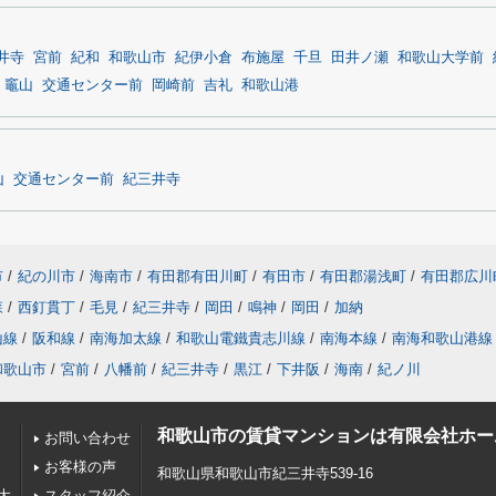
井寺
宮前
紀和
和歌山市
紀伊小倉
布施屋
千旦
田井ノ瀬
和歌山大学前
竈山
交通センター前
岡崎前
吉礼
和歌山港
山
交通センター前
紀三井寺
市
/
紀の川市
/
海南市
/
有田郡有田川町
/
有田市
/
有田郡湯浅町
/
有田郡広川
森
/
西釘貫丁
/
毛見
/
紀三井寺
/
岡田
/
鳴神
/
岡田
/
加納
山線
/
阪和線
/
南海加太線
/
和歌山電鐵貴志川線
/
南海本線
/
南海和歌山港線
和歌山市
/
宮前
/
八幡前
/
紀三井寺
/
黒江
/
下井阪
/
海南
/
紀ノ川
和歌山市の賃貸マンションは有限会社ホー
お問い合わせ
お客様の声
和歌山県和歌山市紀三井寺539-16
大
スタッフ紹介