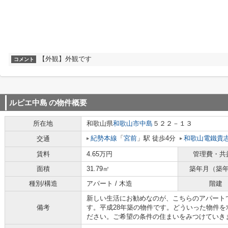
【外観】外観です
コメント
ルピエ中島
の物件概要
所在地
和歌山県
和歌山市
中島
５２２－１３
紀勢本線
「
宮前
」駅 徒歩4分
和歌山電鐵貴
交通
賃料
4.65万円
管理費・共
面積
31.79㎡
築年月（築
種別/構造
アパート / 木造
階建
新しい生活にお勧めなのが、こちらのアパート
備考
す。平成28年築の物件です。どういった物件
ださい。ご希望の条件の住まいをみつけていき