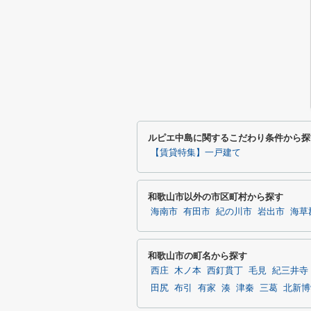
ルピエ中島に関するこだわり条件から探
【賃貸特集】一戸建て
和歌山市以外の市区町村から探す
海南市
有田市
紀の川市
岩出市
海草
和歌山市の町名から探す
西庄
木ノ本
西釘貫丁
毛見
紀三井寺
田尻
布引
有家
湊
津秦
三葛
北新博