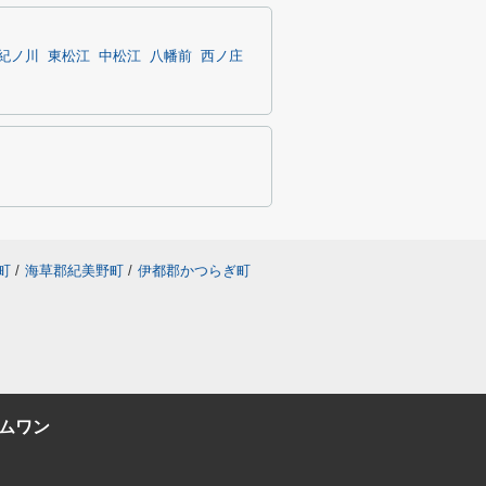
紀ノ川
東松江
中松江
八幡前
西ノ庄
町
/
海草郡紀美野町
/
伊都郡かつらぎ町
ムワン