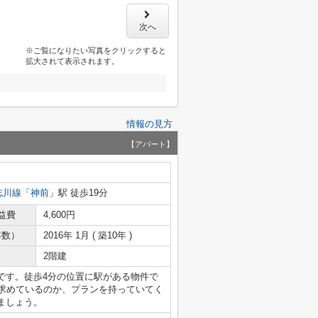
次へ
※ご覧になりたい写真をクリックすると
拡大されて表示されます。
情報の見方
【アパート】
志川線
「
神前
」駅 徒歩19分
益費
4,600円
年数）
2016年 1月 ( 築10年 )
2階建
です。徒歩4分の位置に駅がある物件で
を求めているのか、プランを持っていてく
ましょう。