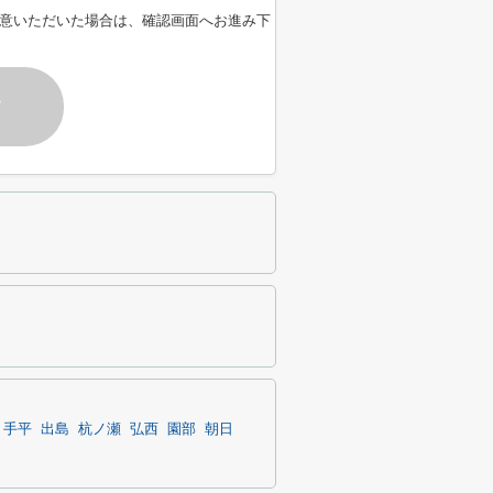
意いただいた場合は、確認画面へお進み下
す
手平
出島
杭ノ瀬
弘西
園部
朝日