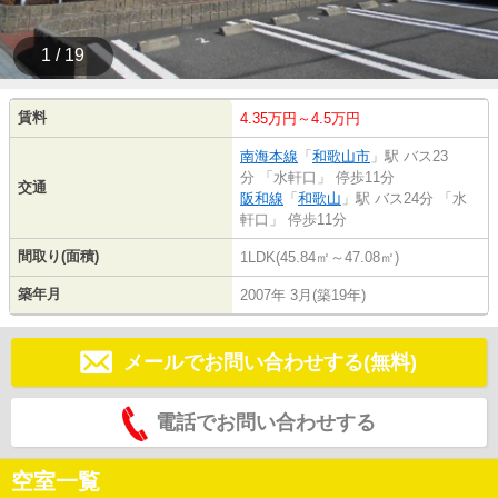
1 / 19
賃料
4.35万円～4.5万円
南海本線
「
和歌山市
」駅 バス23
分 「水軒口」 停歩11分
交通
阪和線
「
和歌山
」駅 バス24分 「水
軒口」 停歩11分
間取り(面積)
1LDK(45.84㎡～47.08㎡)
築年月
2007年 3月(築19年)
メールでお問い合わせする(無料)
電話でお問い合わせする
空室一覧