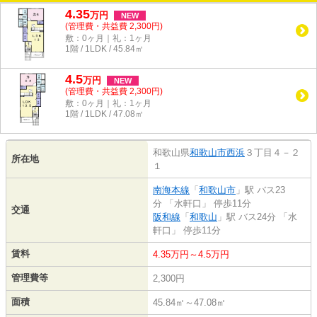
4.35
万
円
NEW
(管理費・共益費 2,300円)
敷：0ヶ月｜礼：1ヶ月
1階 / 1LDK / 45.84㎡
4.5
万
円
NEW
(管理費・共益費 2,300円)
敷：0ヶ月｜礼：1ヶ月
1階 / 1LDK / 47.08㎡
和歌山県
和歌山市
西浜
３丁目４－２
所在地
１
南海本線
「
和歌山市
」駅 バス23
分 「水軒口」 停歩11分
交通
阪和線
「
和歌山
」駅 バス24分 「水
軒口」 停歩11分
賃料
4.35万円～4.5万円
管理費等
2,300円
面積
45.84㎡～47.08㎡