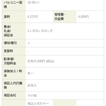
バルコニー面
30.00㎡/-
積
管理費・
賃料
4.2万円
4,000円
共益費
敷金/
礼金/
1ヶ月/0ヶ月/0ヶ月
保証金
償却/敷引
-/-
更新料
-
駐車場/
空有/5,500円 (税込)
月額料金
保険加入 / 料
有 / -
金
保証人代行義
必加入
務
保証会社
その他
保証人代行サー