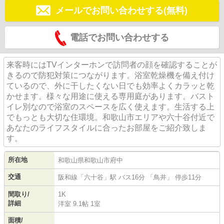
メールでお問い合わせする(無料)
電話でお問い合わせする
来客時にはTVインターホンで訪問者の顔を確認することが
きるので防犯対策につながります。浴室乾燥機を備え付け
ているので、外に干したくない日でも効率よくカラッと乾
かせます。様々な用途に使える専用庭があります。バスト
イレ別なので浴室のスペースを広く使えます。生活する上
でもっとも大切な住環境。和歌山市エリアや六十谷付近で
あなたのライフスタイルに合ったお部屋をご紹介致しま
す。
所在地
和歌山県
和歌山市
府中
交通
阪和線
「
六十谷
」駅 バス16分 「鳥井」 停歩11分
間取り/
1K
詳細
洋室 9.1帖 1室
面積/