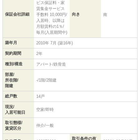
ビス保証料・家
賃集金サービス
保証会社詳細
向き
手数料 10,000円/
南
入居時、以降は
月額賃料の1％/
毎月(入居期間中)
築年月
2010年 7月 (築16年)
契約期間
2年
種別/構造
アパート/鉄骨造
部屋/
所在階/
-/1階/2階建
階建
総戸数
14戸
現況/
空家/即時
入居可能日
取引態様/
仲介/一般
賃貸区分
取引条件の有