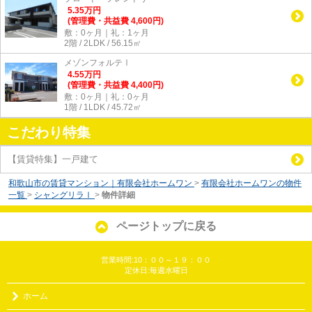
5.35
万
円
(管理費・共益費 4,600円)
敷：0ヶ月｜礼：1ヶ月
2階 / 2LDK / 56.15㎡
メゾンフォルテⅠ
4.55
万
円
(管理費・共益費 4,400円)
敷：0ヶ月｜礼：0ヶ月
1階 / 1LDK / 45.72㎡
こだわり特集
【賃貸特集】一戸建て
和歌山市の賃貸マンション｜有限会社ホームワン
>
有限会社ホームワンの物件
一覧
>
シャングリラⅠ
>
物件詳細
ページトップに戻る
営業時間:10：００～１９：００
定休日:毎週水曜日
ホーム