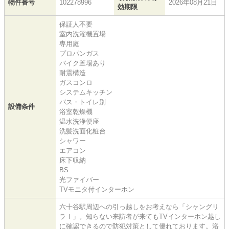
物件番号
102278996
2026年08月21日
効期限
保証人不要
室内洗濯機置場
専用庭
プロパンガス
バイク置場あり
耐震構造
ガスコンロ
システムキッチン
バス・トイレ別
設備条件
浴室乾燥機
温水洗浄便座
洗髪洗面化粧台
シャワー
エアコン
床下収納
BS
光ファイバー
TVモニタ付インターホン
六十谷駅周辺への引っ越しをお考えなら「シャングリ
ラⅠ」。知らない来訪者が来てもTVインターホン越し
に確認できるので防犯対策として優れております。浴