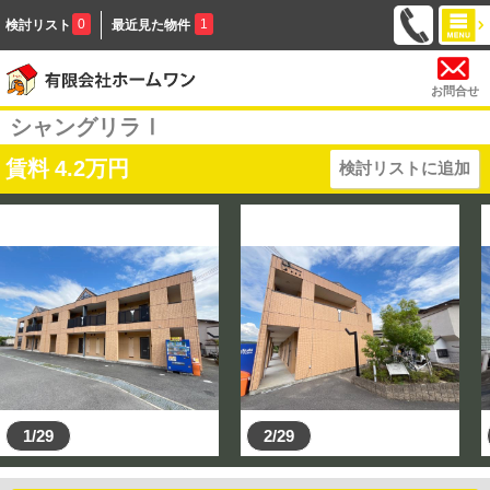
0
1
検討リスト
最近見た物件
お問合せ
シャングリラⅠ
賃料
4.2
万円
検討リストに追加
1/29
2/29