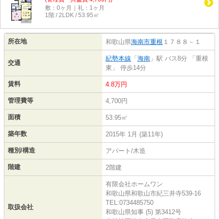
敷：0ヶ月｜礼：1ヶ月
1階 / 2LDK / 53.95㎡
所在地
和歌山県
海南市
重根
１７８８－１
紀勢本線
「
海南
」駅 バス8分 「重根
交通
東」 停歩14分
賃料
4.8万円
管理費等
4,700円
面積
53.95㎡
築年数
2015年 1月 (築11年)
種別/構造
アパート/木造
階建
2階建
有限会社ホームワン
和歌山県和歌山市紀三井寺539-16
TEL:0734485750
取扱会社
和歌山県知事 (5) 第3412号