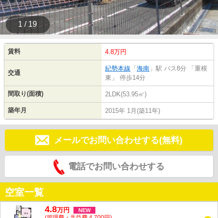
1 / 19
賃料
4.8万円
紀勢本線
「
海南
」駅 バス8分 「重根
交通
東」 停歩14分
間取り(面積)
2LDK(53.95㎡)
築年月
2015年 1月(築11年)
メールでお問い合わせする(無料)
電話でお問い合わせする
空室一覧
4.8
万
円
NEW
(管理費・共益費 4,700円)