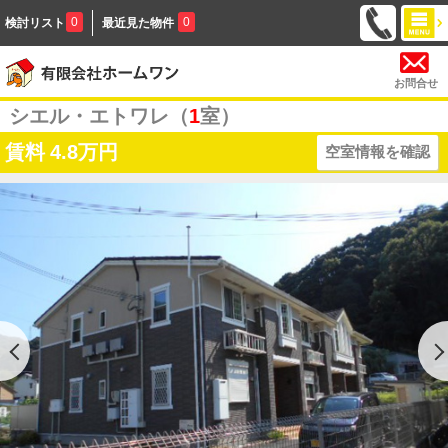
0
0
検討リスト
最近見た物件
お問合せ
シエル・エトワレ（
1
室）
賃料
4.8万円
空室情報を確認