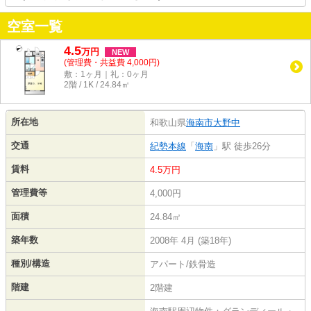
空室一覧
4.5
万
円
NEW
(管理費・共益費 4,000円)
敷：1ヶ月｜礼：0ヶ月
2階 / 1K / 24.84㎡
所在地
和歌山県
海南市
大野中
交通
紀勢本線
「
海南
」駅 徒歩26分
賃料
4.5万円
管理費等
4,000円
面積
24.84㎡
築年数
2008年 4月 (築18年)
種別/構造
アパート/鉄骨造
階建
2階建