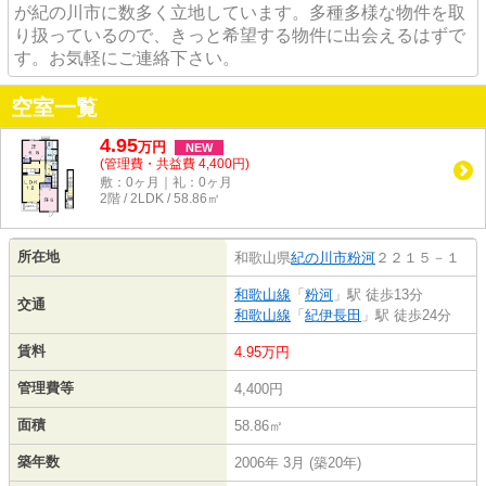
が紀の川市に数多く立地しています。多種多様な物件を取
り扱っているので、きっと希望する物件に出会えるはずで
す。お気軽にご連絡下さい。
空室一覧
4.95
万
円
NEW
(管理費・共益費 4,400円)
敷：0ヶ月｜礼：0ヶ月
2階 / 2LDK / 58.86㎡
所在地
和歌山県
紀の川市
粉河
２２１５－１
和歌山線
「
粉河
」駅 徒歩13分
交通
和歌山線
「
紀伊長田
」駅 徒歩24分
賃料
4.95万円
管理費等
4,400円
面積
58.86㎡
築年数
2006年 3月 (築20年)