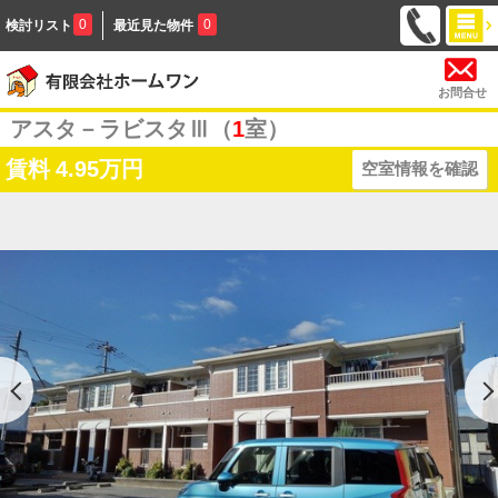
0
0
検討リスト
最近見た物件
お問合せ
アスタ－ラビスタⅢ（
1
室）
賃料
4.95万円
空室情報を確認