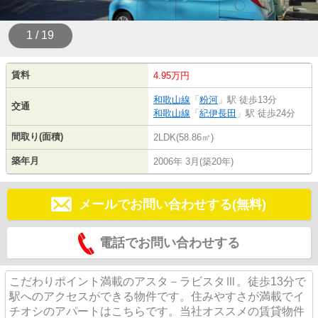
1 / 19
賃料
4.95万円
和歌山線
「
粉河
」駅 徒歩13分
交通
和歌山線
「
紀伊長田
」駅 徒歩24分
間取り(面積)
2LDK(58.86㎡)
築年月
2006年 3月(築20年)
メールでお問い合わせする(無料)
電話でお問い合わせする
こだわりポイント満載のアスタ－ラビスタⅢ。徒歩13分で
駅へのアクセスができる物件です。住みやすさが満載でイ
チオシのアパートはこちらです。当社オススメの賃貸物件