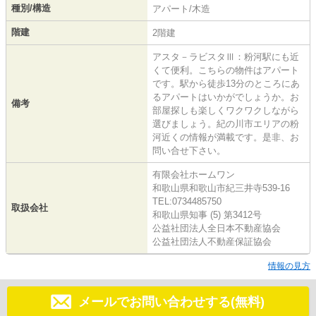
種別/構造
アパート/木造
階建
2階建
アスタ－ラビスタⅢ：粉河駅にも近
くて便利。こちらの物件はアパート
です。駅から徒歩13分のところにあ
るアパートはいかがでしょうか。お
備考
部屋探しも楽しくワクワクしながら
選びましょう。紀の川市エリアの粉
河近くの情報が満載です。是非、お
問い合せ下さい。
有限会社ホームワン
和歌山県和歌山市紀三井寺539-16
TEL:0734485750
取扱会社
和歌山県知事 (5) 第3412号
公益社団法人全日本不動産協会
公益社団法人不動産保証協会
情報の見方
メールでお問い合わせする(無料)