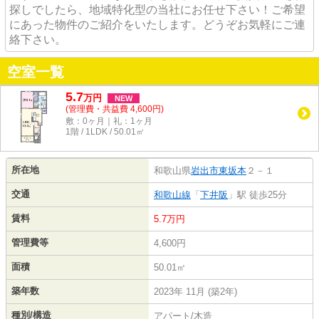
探しでしたら、地域特化型の当社にお任せ下さい！ご希望
にあった物件のご紹介をいたします。どうぞお気軽にご連
絡下さい。
空室一覧
5.7
万
円
NEW
(管理費・共益費 4,600円)
敷：0ヶ月｜礼：1ヶ月
1階 / 1LDK / 50.01㎡
所在地
和歌山県
岩出市
東坂本
２－１
交通
和歌山線
「
下井阪
」駅 徒歩25分
賃料
5.7万円
管理費等
4,600円
面積
50.01㎡
築年数
2023年 11月 (築2年)
種別/構造
アパート/木造