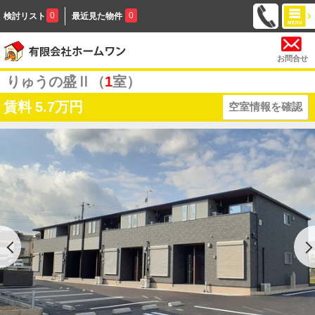
0
0
検討リスト
最近見た物件
お問合せ
りゅうの盛Ⅱ（
1
室）
賃料
5.7万円
空室情報を確認