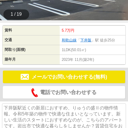
1 / 19
賃料
5.7万円
交通
和歌山線
「
下井阪
」駅 徒歩25分
間取り(面積)
1LDK(50.01㎡)
築年月
2023年 11月(築2年)
メールでお問い合わせする(無料)
電話でお問い合わせする
下井阪駅近くの新居におすすめ、りゅうの盛Ⅱの物件情
報。令和5年築の物件で快適な住まいとなっています。新
しい生活のスタートにおすすめなのが、こちらのアパート
です。岩出市で快適な暮らしをしませんか？賃貸住宅をお