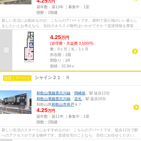
4.25
万円
築年数：築13年 ｜募集中：
1室
階数：2階建
新しい生活にお勧めなのが、こちらのアパートです。便利で居心地のいい暮らし
をしたいとお考えなら、当社のオススメ物件はいかがですか？賃貸情報を豊富に
取り扱っているので、満足で...
4.25
万
円
(管理費・共益費 3,500円)
敷：0ヶ月｜礼：1ヶ月
所在階：1階
間取り：1R
面積：32.94㎡
シャイン２１ Ⅱ
賃貸｜アパート
和歌山電鐵貴志川線
「
岡崎前
」駅 徒歩12分
和歌山電鐵貴志川線
「
吉礼
」駅 徒歩20分
和歌山県
和歌山市
井戸
８７
4.25
万円
築年数：築11年 ｜募集中：
1室
階数：2階建
新しい生活のスタートにおすすめなのが、こちらのアパートです。徒歩12分で駅
へのアクセスができる物件です。賃貸住宅のことなら、当社にお任せください！
お客様が満足していただける...