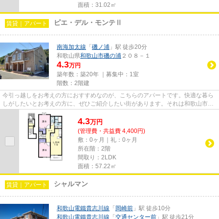
面積：31.02㎡
ピエ・デル・モンテⅡ
賃貸｜アパート
南海加太線
「
磯ノ浦
」駅 徒歩20分
和歌山県
和歌山市
磯の浦
２０８－１
4.3
万円
築年数：築20年 ｜募集中：
1室
階数：2階建
今引っ越しをお考えの方におすすめなのが、こちらのアパートです。快適な暮ら
しがしたいとお考えの方に、ぜひご紹介したい街があります。それは和歌山市エ
リアです。住環境が整ってい...
4.3
万
円
(管理費・共益費 4,400円)
敷：0ヶ月｜礼：0ヶ月
所在階：2階
間取り：2LDK
面積：57.22㎡
シャルマン
賃貸｜アパート
和歌山電鐵貴志川線
「
岡崎前
」駅 徒歩10分
和歌山電鐵貴志川線
「
交通センター前
」駅 徒歩21分