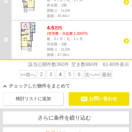
所在階：1階
間取り：1LDK
面積：45.84㎡
4.5
万
円
(管理費・共益費 2,300円)
敷：0ヶ月｜礼：1ヶ月
所在階：1階
間取り：1LDK
面積：47.08㎡
該当公開件数
392
件 空き数
660
件
61-80
件表示
2
3
4
5
6
<<前へ
次へ>>
最初
チェックした物件をまとめて
検討リストに追加
お問い合わせ
さらに条件を絞り込む