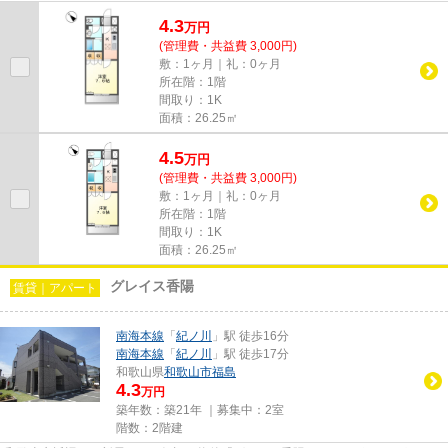
ライフスタイルに必要なお住...
4.3
万
円
(管理費・共益費 3,000円)
敷：1ヶ月｜礼：0ヶ月
所在階：1階
間取り：1K
面積：26.25㎡
4.5
万
円
(管理費・共益費 3,000円)
敷：1ヶ月｜礼：0ヶ月
所在階：1階
間取り：1K
面積：26.25㎡
グレイス香陽
賃貸｜アパート
南海本線
「
紀ノ川
」駅 徒歩16分
南海本線
「
紀ノ川
」駅 徒歩17分
和歌山県
和歌山市
福島
4.3
万円
築年数：築21年 ｜募集中：
2室
階数：2階建