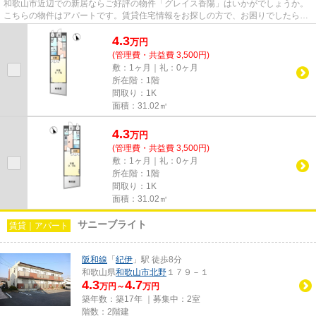
和歌山市近辺での新居ならご好評の物件「グレイス香陽」はいかがでしょうか。
こちらの物件はアパートです。賃貸住宅情報をお探しの方で、お困りでしたら当
社にご連絡下さい。お客様が...
4.3
万
円
(管理費・共益費 3,500円)
敷：1ヶ月｜礼：0ヶ月
所在階：1階
間取り：1K
面積：31.02㎡
4.3
万
円
(管理費・共益費 3,500円)
敷：1ヶ月｜礼：0ヶ月
所在階：1階
間取り：1K
面積：31.02㎡
サニーブライト
賃貸｜アパート
阪和線
「
紀伊
」駅 徒歩8分
和歌山県
和歌山市
北野
１７９－１
4.3
4.7
万円～
万円
築年数：築17年 ｜募集中：
2室
階数：2階建