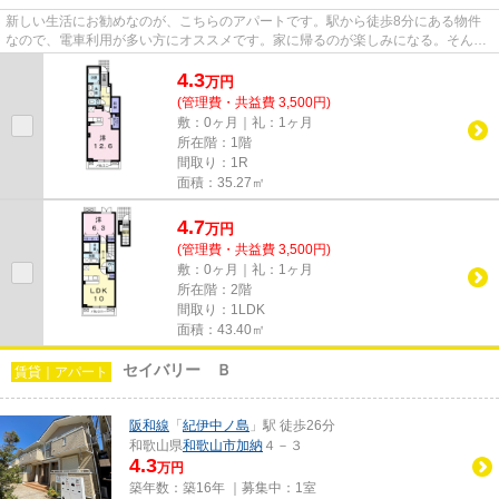
新しい生活にお勧めなのが、こちらのアパートです。駅から徒歩8分にある物件
なので、電車利用が多い方にオススメです。家に帰るのが楽しみになる。そんな
住宅に住みたくはありませんか...
4.3
万
円
(管理費・共益費 3,500円)
敷：0ヶ月｜礼：1ヶ月
所在階：1階
間取り：1R
面積：35.27㎡
4.7
万
円
(管理費・共益費 3,500円)
敷：0ヶ月｜礼：1ヶ月
所在階：2階
間取り：1LDK
面積：43.40㎡
セイバリー Ｂ
賃貸｜アパート
阪和線
「
紀伊中ノ島
」駅 徒歩26分
和歌山県
和歌山市
加納
４－３
4.3
万円
築年数：築16年 ｜募集中：
1室