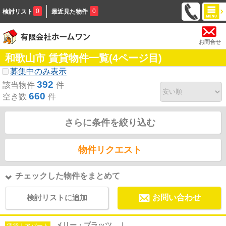
0
0
検討リスト
最近見た物件
お問合せ
和歌山市 賃貸物件一覧(4ページ目)
募集中のみ表示
392
該当物件
件
660
空き数
件
さらに条件を絞り込む
物件リクエスト
チェックした物件をまとめて
検討リストに追加
お問い合わせ
メリー・プラッツ Ⅰ
賃貸｜アパート