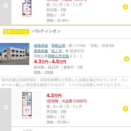
敷：0ヶ月｜礼：1ヶ月
所在階：1階
間取り：1R
面積：32.94㎡
パルティシオン
賃貸｜アパート
南海本線
「
和歌山市
」駅 バス8分 「北島」 停歩3分
南海本線
「
紀ノ川
」駅 徒歩22分
和歌山県
和歌山市
北島
３３－１
4.3
4.5
万円～
万円
築年数：築13年 ｜募集中：
3室
階数：2階建
室内設備は洗面所独立・浴室乾燥機など充実した設備を備え付けています。イン
ターホン越しに来訪者を確認できるので、トラブルを回避しやすくなります。2
台分は敷地内に駐車できます。...
4.3
万
円
(管理費・共益費 3,500円)
敷：0ヶ月｜礼：1ヶ月
所在階：2階
間取り：1K
面積：26.08㎡