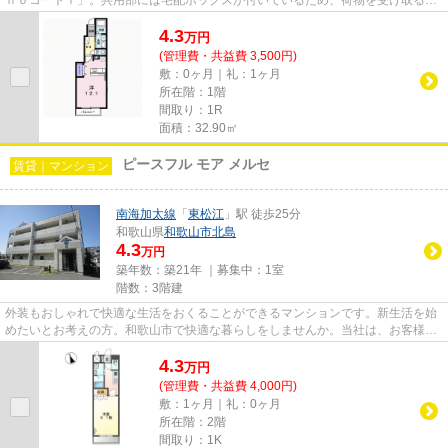
めに早く帰宅する必要がありま...
4.3
万
円
(管理費・共益費 3,500円)
敷：0ヶ月｜礼：1ヶ月
所在階：1階
間取り：1R
面積：32.90㎡
ピースフル モア メルセ
賃貸｜マンション
南海加太線
「
東松江
」駅 徒歩25分
和歌山県
和歌山市
北島
4.3
万円
築年数：築21年 ｜募集中：
1室
階数：3階建
外装もおしゃれで快適な生活をおくることができるマンションです。新生活を始
めたいとお考えの方。和歌山市で快適な暮らしをしませんか。当社は、お客様の
ご希望に適した物件のご紹介...
4.3
万
円
(管理費・共益費 4,000円)
敷：1ヶ月｜礼：0ヶ月
所在階：2階
間取り：1K