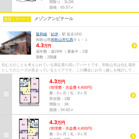
間取り：3LDK
面積：65.57㎡
メゾンアンビテール
賃貸｜アパート
阪和線
「
紀伊
」駅 徒歩18分
和歌山県
和歌山市
弘西
９１－１
4.3
万円
築年数：築29年 ｜募集中：
2室
階数：2階建
住む人のことも考えられている満足度の高いアパートです。和歌山市は住む場所
としてのニーズが高まっているエリアです。この機会にお引っ越しを検討してみ
てはいかがでしょうか。物件...
4.3
万
円
(管理費・共益費 4,400円)
敷：0ヶ月｜礼：0ヶ月
所在階：1階
間取り：3K
面積：54.92㎡
4.3
万
円
(管理費・共益費 4,400円)
敷：0ヶ月｜礼：0ヶ月