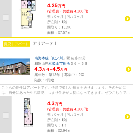
4.25
万
円
(管理費・共益費 4,100円)
敷：0ヶ月｜礼：1ヶ月
所在階：1階
間取り：1LDK
面積：37.57㎡
アリアーテⅠ
賃貸｜アパート
南海本線
「
紀ノ川
」駅 徒歩22分
和歌山県
和歌山市
船所
３６－５８
4.3
4.5
万円～
万円
築年数：築13年 ｜募集中：
2室
階数：2階建
こちらの物件はアパートです。快適で楽しい毎日を送りましょう。そのために
は、自分にあった生活環境、つまり住居が大切になってきます。ぜひこちらでお
探しください。
4.3
万
円
(管理費・共益費 4,100円)
敷：0ヶ月｜礼：1ヶ月
所在階：1階
間取り：1R
面積：32.94㎡