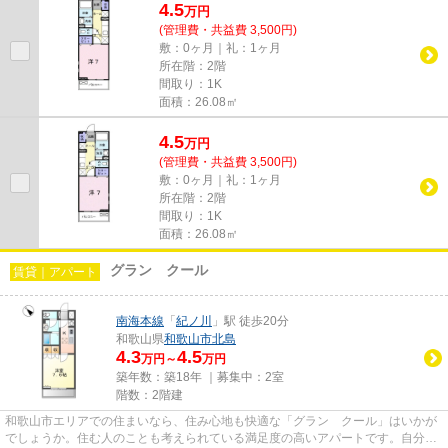
4.5
万
円
(管理費・共益費 3,500円)
敷：0ヶ月｜礼：1ヶ月
所在階：2階
間取り：1K
面積：26.08㎡
4.5
万
円
(管理費・共益費 3,500円)
敷：0ヶ月｜礼：1ヶ月
所在階：2階
間取り：1K
面積：26.08㎡
グラン クール
賃貸｜アパート
南海本線
「
紀ノ川
」駅 徒歩20分
和歌山県
和歌山市
北島
4.3
4.5
万円～
万円
築年数：築18年 ｜募集中：
2室
階数：2階建
和歌山市エリアでの住まいなら、住み心地も快適な「グラン クール」はいかが
でしょうか。住む人のことも考えられている満足度の高いアパートです。自分の