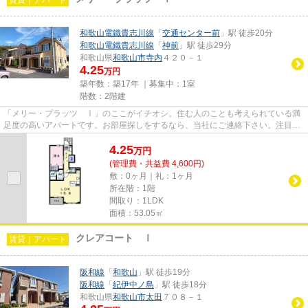
和歌山電鐵貴志川線
「
交通センター前
」駅 徒歩20分
和歌山電鐵貴志川線
「
神前
」駅 徒歩29分
和歌山県
和歌山市
寺内
４２０－１
4.25
万円
築年数：築17年 ｜募集中：
1室
階数：2階建
「メリー・プラッツ Ⅰ」のここがイチオシ。住む人のことも考えられている満
足度の高いアパートです。お部屋探しをするなら、当社にご連絡下さい。注目を
集めている和歌山市エリアや交...
4.25
万
円
(管理費・共益費 4,600円)
敷：0ヶ月｜礼：1ヶ月
所在階：1階
間取り：1LDK
面積：53.05㎡
クレアコート Ⅰ
賃貸｜アパート
阪和線
「
和歌山
」駅 徒歩19分
阪和線
「
紀伊中ノ島
」駅 徒歩18分
和歌山県
和歌山市
太田
７０８－１