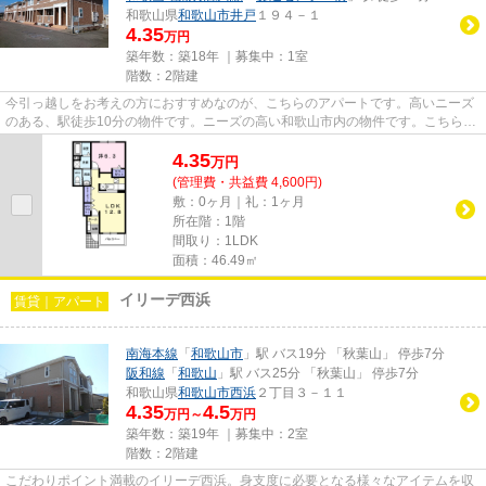
和歌山県
和歌山市
井戸
１９４－１
4.35
万円
築年数：築18年 ｜募集中：
1室
階数：2階建
今引っ越しをお考えの方におすすめなのが、こちらのアパートです。高いニーズ
のある、駅徒歩10分の物件です。ニーズの高い和歌山市内の物件です。こちらの
物件の詳細情報など、気にな...
4.35
万
円
(管理費・共益費 4,600円)
敷：0ヶ月｜礼：1ヶ月
所在階：1階
間取り：1LDK
面積：46.49㎡
イリーデ西浜
賃貸｜アパート
南海本線
「
和歌山市
」駅 バス19分 「秋葉山」 停歩7分
阪和線
「
和歌山
」駅 バス25分 「秋葉山」 停歩7分
和歌山県
和歌山市
西浜
２丁目３－１１
4.35
4.5
万円～
万円
築年数：築19年 ｜募集中：
2室
階数：2階建
こだわりポイント満載のイリーデ西浜。身支度に必要となる様々なアイテムを収