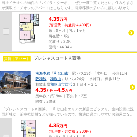
当社イチオシの物件の「パノラ・クーボ」。ぜひ一度ご覧ください。住みやすさ
が満載でイチオシのアパートはこちらです。電車移動の多い方に嬉しい駅から徒
歩9分の物件です。当社は、お...
4.35
万
円
(管理費・共益費 4,400円)
敷：0ヶ月｜礼：1ヶ月
所在階：1階
間取り：2DK
面積：44.34㎡
プレシャスコートＫ西浜
賃貸｜アパート
南海本線
「
和歌山市
」駅 バス23分 「水軒口」 停歩11分
阪和線
「
和歌山
」駅 バス24分 「水軒口」 停歩11分
和歌山県
和歌山市
西浜
３丁目４－２１
4.35
4.5
万円～
万円
築年数：築19年 ｜募集中：
2室
階数：2階建
「プレシャスコートＫ西浜」：和歌山市エリアの新居にピッタリ。室内設備は洗
面所独立・浴室乾燥機などが揃っているので、快適に過ごしやすいお部屋になり
ます。知らない人が来た時で...
4.35
万
円
(管理費・共益費 2,300円)
敷：0ヶ月｜礼：1ヶ月