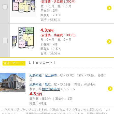
(管理費・共益費 3,300円)
敷：0ヶ月｜礼：0ヶ月
所在階：2階
間取り：2LDK
面積：58.53㎡
4.3
万
円
(管理費・共益費 3,300円)
敷：0ヶ月｜礼：0ヶ月
所在階：2階
間取り：2LDK
面積：58.53㎡
ＬｉｎｏコートⅠ
賃貸｜アパート
紀勢本線
「
紀三井寺
」駅 バス8分 「布引バス停」 停歩3
分
紀勢本線
「
黒江
」駅 バス19分 「布引」 停歩4分
和歌山県
和歌山市
布引
４５５－５
4.3
万円
築年数：築14年 ｜募集中：
1室
階数：2階建
こだわりで選びたい方におすすめ。和歌山市エリアで住まいをお探しなら「Ｌｉ
ｎｏコートⅠ」。共用部には宅配ボックスが付いているため、荷物を受け取るた