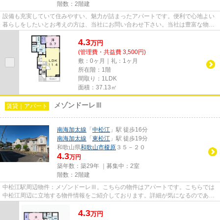
階数：2階建
設備も充実していて住みやすい、魅力が詰まったアパートです。便利で心地よい
暮らしをしたいとお考えの方は、当社にお問い合わせ下さい。当社は豊富な物件
情報を取り扱っており、お客...
4.3
万
円
(管理費・共益費 3,500円)
敷：0ヶ月｜礼：1ヶ月
所在階：1階
間取り：1LDK
面積：37.13㎡
メゾンドーレⅢ
賃貸｜アパート
南海加太線
「
中松江
」駅 徒歩16分
南海加太線
「
東松江
」駅 徒歩19分
和歌山県
和歌山市
榎原
３５－２０
4.3
万円
築年数：築29年 ｜募集中：
2室
階数：2階建
中松江駅周辺物件：メゾンドーレⅢ。こちらの物件はアパートです。こちらでは
中松江周辺に立地する物件情報をご紹介しております。詳細が気になるのであれ
ば、お気軽にお問い合わせくだ...
4.3
万
円