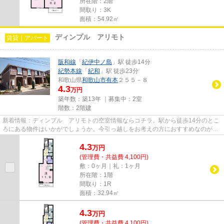
所在階：2階
間取り：3K
面積：54.92㎡
ディンプル アリモト
賃貸｜アパート
阪和線
「
紀伊中ノ島
」駅 徒歩14分
紀勢本線
「
紀和
」駅 徒歩23分
和歌山県
和歌山市
有本
２５５－８
4.3
万円
築年数：築13年 ｜募集中：
2室
階数：2階建
新着情報：ディンプル アリモトの空室情報ならコチラ。駅から徒歩14分のとこ
ろにある物件はいかがでしょうか。今引っ越しをお考えの方におすすめなのが、
こちらのアパートです。和歌...
4.3
万
円
(管理費・共益費 4,100円)
敷：0ヶ月｜礼：1ヶ月
所在階：1階
間取り：1R
面積：32.94㎡
4.3
万
円
(管理費・共益費 4,100円)