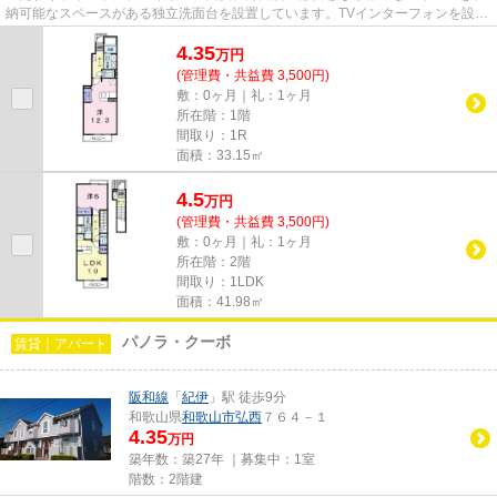
納可能なスペースがある独立洗面台を設置しています。TVインターフォンを設置
し、セキュリティに配慮した...
4.35
万
円
(管理費・共益費 3,500円)
敷：0ヶ月｜礼：1ヶ月
所在階：1階
間取り：1R
面積：33.15㎡
4.5
万
円
(管理費・共益費 3,500円)
敷：0ヶ月｜礼：1ヶ月
所在階：2階
間取り：1LDK
面積：41.98㎡
パノラ・クーボ
賃貸｜アパート
阪和線
「
紀伊
」駅 徒歩9分
和歌山県
和歌山市
弘西
７６４－１
4.35
万円
築年数：築27年 ｜募集中：
1室
階数：2階建