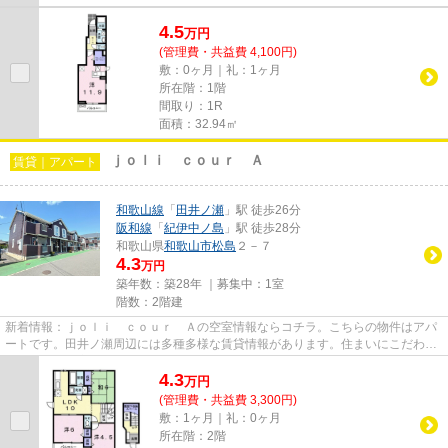
4.5
万
円
(管理費・共益費 4,100円)
敷：0ヶ月｜礼：1ヶ月
所在階：1階
間取り：1R
面積：32.94㎡
ｊｏｌｉ ｃｏｕｒ Ａ
賃貸｜アパート
和歌山線
「
田井ノ瀬
」駅 徒歩26分
阪和線
「
紀伊中ノ島
」駅 徒歩28分
和歌山県
和歌山市
松島
２－７
4.3
万円
築年数：築28年 ｜募集中：
1室
階数：2階建
新着情報：ｊｏｌｉ ｃｏｕｒ Ａの空室情報ならコチラ。こちらの物件はアパ
ートです。田井ノ瀬周辺には多種多様な賃貸情報があります。住まいにこだわり
をお持ちのお客様も、きっと...
4.3
万
円
(管理費・共益費 3,300円)
敷：1ヶ月｜礼：0ヶ月
所在階：2階