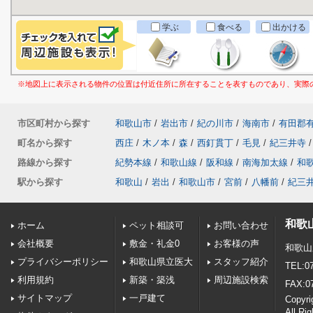
学ぶ
食べる
出かける
※地図上に表示される物件の位置は付近住所に所在することを表すものであり、実際
市区町村から探す
和歌山市
/
岩出市
/
紀の川市
/
海南市
/
有田郡
町名から探す
西庄
/
木ノ本
/
森
/
西釘貫丁
/
毛見
/
紀三井寺
/
路線から探す
紀勢本線
/
和歌山線
/
阪和線
/
南海加太線
/
和
駅から探す
和歌山
/
岩出
/
和歌山市
/
宮前
/
八幡前
/
紀三
和歌
ホーム
ペット相談可
お問い合わせ
会社概要
敷金・礼金0
お客様の声
和歌山
プライバシーポリシー
和歌山県立医大
スタッフ紹介
TEL:0
利用規約
新築・築浅
周辺施設検索
FAX:0
サイトマップ
一戸建て
Copy
All Ri