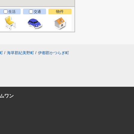
物件
生活
交通
町
/
海草郡紀美野町
/
伊都郡かつらぎ町
ムワン