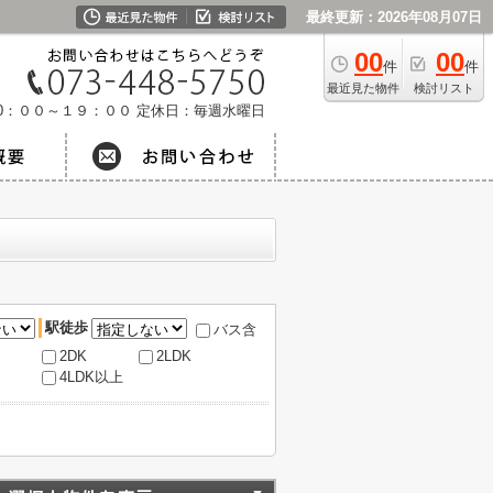
最終更新：2026年08月07日
00
00
件
件
最近見た物件
検討リスト
0：００～１９：００
定休日：毎週水曜日
駅徒歩
バス含
2DK
2LDK
4LDK以上