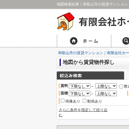
地図検索結果｜和歌山市の賃貸マンション
和歌山市の賃貸マンション｜有限会社ホ
地図から賃貸物件探し
賃料
～
敷
面積
～
画像あり
動画あり
さらに条件を指定して絞り込
む