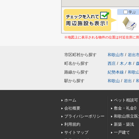
学ぶ
※地図上に表示される物件の位置は付近住所に
市区町村から探す
和歌山市
/
岩出
町名から探す
西庄
/
木ノ本
/
路線から探す
紀勢本線
/
和歌
駅から探す
和歌山
/
岩出
/
ホーム
ペット相談可
会社概要
敷金・礼金0
プライバシーポリシー
和歌山県立医
利用規約
新築・築浅
サイトマップ
一戸建て