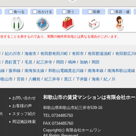
食べる
出かける
買う
医療
美容・健
康
所在することを表すものであり、実際の物件所在地とは異なる場合がございます。
市
/
紀の川市
/
海南市
/
有田郡有田川町
/
有田市
/
有田郡湯浅町
/
有田郡広川
森
/
西釘貫丁
/
毛見
/
紀三井寺
/
岡田
/
鳴神
/
加納
/
岡田
山線
/
阪和線
/
南海加太線
/
和歌山電鐵貴志川線
/
南海本線
/
南海和歌山港線
和歌山市
/
宮前
/
八幡前
/
紀三井寺
/
黒江
/
下井阪
/
海南
/
紀ノ川
和歌山市の賃貸マンションは有限会社ホー
お問い合わせ
お客様の声
和歌山県和歌山市紀三井寺539-16
大
スタッフ紹介
TEL:0734485750
周辺施設検索
FAX:0734485760
Copyright(c) 有限会社ホームワン
All Rights Reserved.