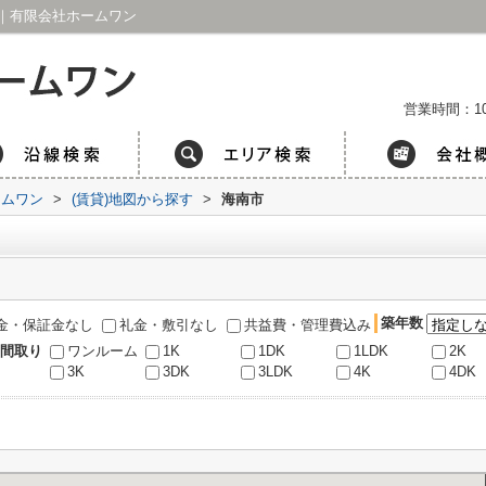
｜有限会社ホームワン
営業時間：1
ームワン
>
(賃貸)地図から探す
>
海南市
築年数
金・保証金なし
礼金・敷引なし
共益費・管理費込み
間取り
ワンルーム
1K
1DK
1LDK
2K
3K
3DK
3LDK
4K
4DK