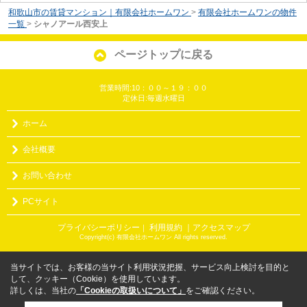
和歌山市の賃貸マンション｜有限会社ホームワン
>
有限会社ホームワンの物件
一覧
>
シャノアール西安上
ページトップに戻る
営業時間:10：００～１９：００
定休日:毎週水曜日
ホーム
会社概要
お問い合わせ
PCサイト
プライバシーポリシー
利用規約
｜アクセスマップ
｜
Copyright(c) 有限会社ホームワン All rights reserved.
当サイトでは、お客様の当サイト利用状況把握、サービス向上検討を目的と
して、クッキー（Cookie）を使用しています。
詳しくは、当社の
「Cookieの取扱いについて」
をご確認ください。