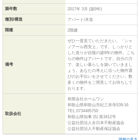
築年数
2017年 3月 (築9年)
種別/構造
アパート/木造
階建
2階建
ぜひ一度見ていただきたい、「シャ
ノアール西安上」です。しっかりと
した造りが自慢の築9年の物件。こち
らの物件はアパートです。自分の力
備考
で、楽しい暮らしを築いていきまし
ょう。あなたの考えに沿った物件選
びのお手伝いをさせてください。数
多くの物件をご用意してお待ちして
おります。
有限会社ホームワン
和歌山県和歌山市紀三井寺539-16
TEL:0734485750
取扱会社
和歌山県知事 (5) 第3412号
公益社団法人全日本不動産協会
公益社団法人不動産保証協会
情報の見方