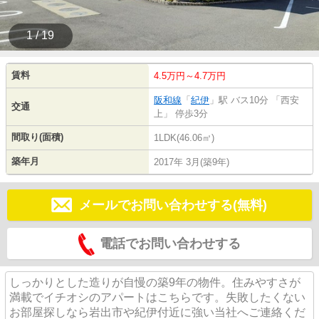
1 / 19
賃料
4.5万円～4.7万円
阪和線
「
紀伊
」駅 バス10分 「西安
交通
上」 停歩3分
間取り(面積)
1LDK(46.06㎡)
築年月
2017年 3月(築9年)
メールでお問い合わせする(無料)
電話でお問い合わせする
しっかりとした造りが自慢の築9年の物件。住みやすさが
満載でイチオシのアパートはこちらです。失敗したくない
お部屋探しなら岩出市や紀伊付近に強い当社へご連絡くだ