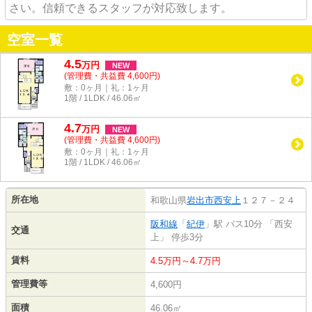
さい。信頼できるスタッフが対応致します。
空室一覧
4.5
万
円
NEW
(管理費・共益費 4,600円)
敷：0ヶ月｜礼：1ヶ月
1階 / 1LDK / 46.06㎡
4.7
万
円
NEW
(管理費・共益費 4,600円)
敷：0ヶ月｜礼：1ヶ月
1階 / 1LDK / 46.06㎡
所在地
和歌山県
岩出市
西安上
１２７－２４
阪和線
「
紀伊
」駅 バス10分 「西安
交通
上」 停歩3分
賃料
4.5万円～4.7万円
管理費等
4,600円
面積
46.06㎡