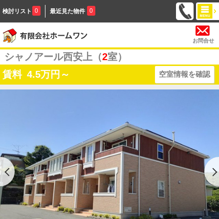
0
0
検討リスト
最近見た物件
お問合せ
シャノアール西安上（
2
室）
賃料
4.5
万円～
空室情報を確認