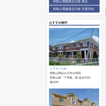
和歌山電鐵貴志川線 貴志
和歌山電鐵貴志川線 甘露寺前
おすすめ物件
ミアマーユＢ
和歌山県紀の川市古和田
和歌山線「下井阪」駅 徒歩24分
築20年