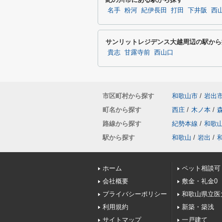
名手
粉河
紀伊長田
打田
下井阪
西
サンリットレジデンス大越周辺の駅から
貴志
甘露寺前
西山口
市区町村から探す
和歌山市
/
岩出
町名から探す
西庄
/
木ノ本
/
路線から探す
紀勢本線
/
和歌
駅から探す
和歌山
/
岩出
/
ホーム
ペット相談可
会社概要
敷金・礼金0
プライバシーポリシー
和歌山県立医
利用規約
新築・築浅
サイトマップ
一戸建て