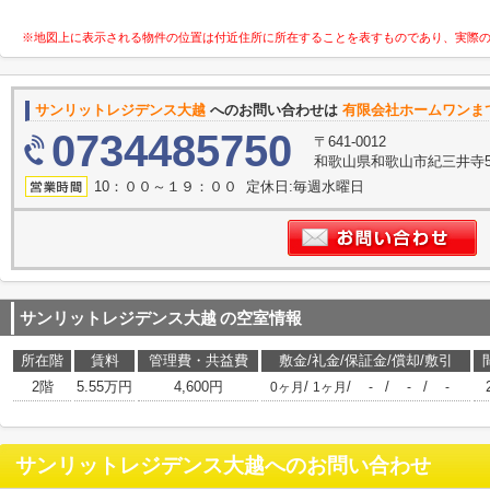
※地図上に表示される物件の位置は付近住所に所在することを表すものであり、実際
サンリットレジデンス大越
へのお問い合わせは
有限会社ホームワンま
0734485750
〒641-0012
和歌山県和歌山市紀三井寺53
10：００～１９：００ 定休日:毎週水曜日
サンリットレジデンス大越
の空室情報
所在階
賃料
管理費・共益費
敷金/礼金/保証金/償却/敷引
2階
5.55万円
4,600円
/
/
/
/
0ヶ月
1ヶ月
-
-
-
サンリットレジデンス大越
へのお問い合わせ