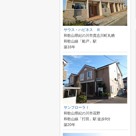
サウス・ハピネス Ⅲ
和歌山県紀の川市貴志川町丸栖
和歌山線「船戸」駅
築16年
サンフローラⅠ
和歌山県紀の川市花野
和歌山線「打田」駅 徒歩9分
築20年