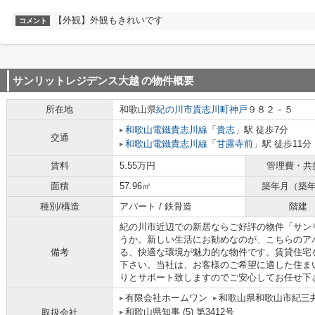
【外観】外観もきれいです
コメント
サンリットレジデンス大越
の物件概要
所在地
和歌山県
紀の川市
貴志川町神戸
９８２－５
和歌山電鐵貴志川線
「
貴志
」駅 徒歩7分
交通
和歌山電鐵貴志川線
「
甘露寺前
」駅 徒歩11分
賃料
5.55万円
管理費・共
面積
57.96㎡
築年月（築
種別/構造
アパート / 鉄骨造
階建
紀の川市近辺での新居ならご好評の物件「サン
うか。新しい生活にお勧めなのが、こちらのア
備考
る、快適な環境が魅力的な物件です。賃貸住宅
下さい。当社は、お客様のご希望に適した住ま
りとサポート致しますのでご安心してお任せ下
有限会社ホームワン
和歌山県和歌山市紀三井寺
和歌山県知事 (5) 第3412号
取扱会社