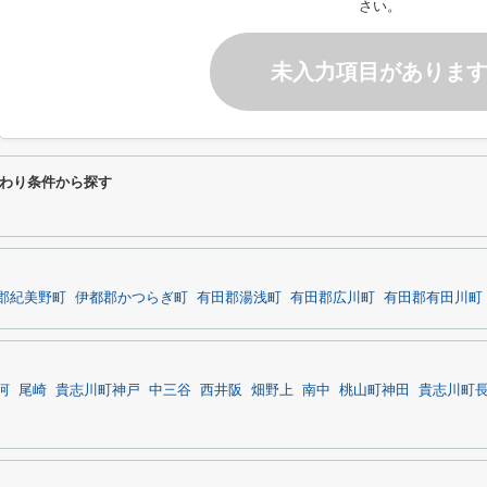
さい。
未入力項目がありま
わり条件から探す
郡紀美野町
伊都郡かつらぎ町
有田郡湯浅町
有田郡広川町
有田郡有田川町
河
尾崎
貴志川町神戸
中三谷
西井阪
畑野上
南中
桃山町神田
貴志川町