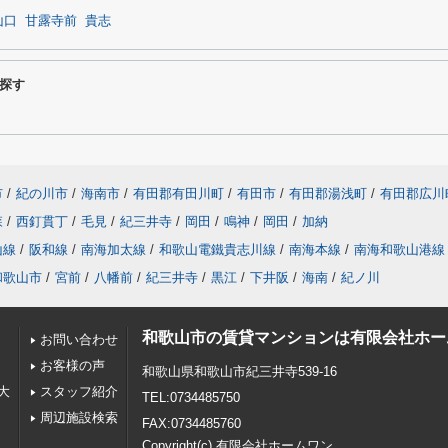
山口
甘露寺前
貴志
探す
市
/
紀の川市
/
海南市
/
有田郡有田川町
/
有田市
/
有田郡湯浅町
/
有田郡広川
森
/
西釘貫丁
/
毛見
/
紀三井寺
/
岡田
/
鳴神
/
岡田
/
加納
山線
/
阪和線
/
南海加太線
/
和歌山電鐵貴志川線
/
南海本線
/
南海和歌山港線
和歌山市
/
宮前
/
八幡前
/
紀三井寺
/
黒江
/
下井阪
/
海南
/
紀ノ川
和歌山市の賃貸マンションは有限会社ホー
お問い合わせ
お客様の声
和歌山県和歌山市紀三井寺539-16
大
スタッフ紹介
TEL:0734485750
周辺施設検索
FAX:0734485760
Copyright(c) 有限会社ホームワン