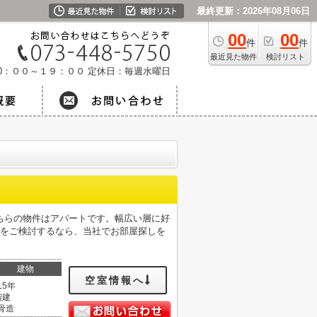
最終更新：2026年08月06日
00
00
件
件
最近見た物件
検討リスト
0：００～１９：００
定休日：毎週水曜日
ちらの物件はアパートです。幅広い層に好
活をご検討するなら、当社でお部屋探しを
建物
空室情報へ
15年
階建
骨造