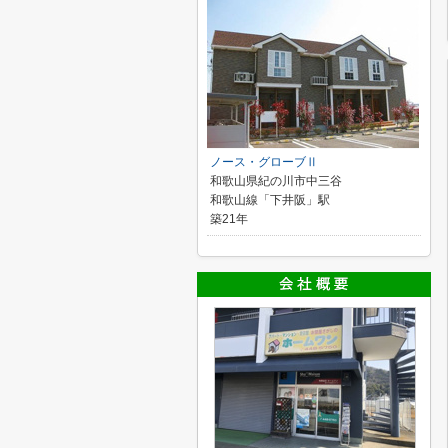
ノース・グローブⅡ
和歌山県紀の川市中三谷
和歌山線「下井阪」駅
築21年