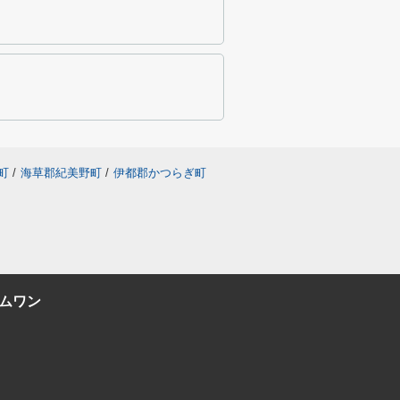
町
/
海草郡紀美野町
/
伊都郡かつらぎ町
ムワン