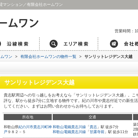
貸マンション／有限会社ホームワン
営業時間：1
ームワン
>
有限会社ホームワンの物件一覧
>
サンリットレジデンス大越
サンリットレジデンス大越
貴志駅周辺への引っ越しをお考えなら「サンリットレジデンス大越」。こ
評な、駅から徒歩7分に立地する物件です。紀の川市や貴志付近での新生
してください。まずはお問い合わせからお待ちしております。
所在地
交通
築
和歌山県
紀の川市
貴志川町神
和歌山電鐵貴志川線
「
貴志
」駅 徒歩7分
2
戸
９８２－５
和歌山電鐵貴志川線
「
甘露寺前
」駅 徒歩11分
鉄