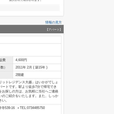
情報の見方
【アパート】
益費
4,600円
年数）
2011年 2月 ( 築15年 )
2階建
リットレジデンス大越」はいかがでしょ
パートです。駅より徒歩7分で帰宅でき
をお探しの方は、お気軽に当社へご連絡
いのご紹介をいたします。また、しっか
さい。
539-16
TEL:0734485750