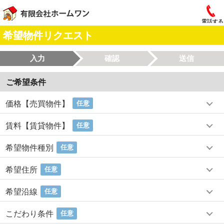
電話する
希望物件リクエスト
入力
確認
送信
ご希望条件
価格【売買物件】
任意
賃料【賃貸物件】
任意
希望物件種別
任意
希望住所
任意
希望沿線
任意
こだわり条件
任意