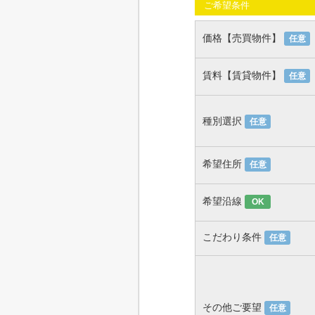
ご希望条件
価格【売買物件】
任意
賃料【賃貸物件】
任意
種別選択
任意
希望住所
任意
希望沿線
OK
こだわり条件
任意
その他ご要望
任意