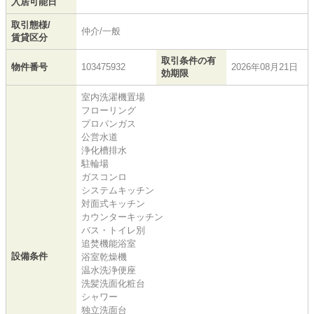
入居可能日
取引態様/
仲介/一般
賃貸区分
取引条件の有
物件番号
103475932
2026年08月21日
効期限
室内洗濯機置場
フローリング
プロパンガス
公営水道
浄化槽排水
駐輪場
ガスコンロ
システムキッチン
対面式キッチン
カウンターキッチン
バス・トイレ別
追焚機能浴室
設備条件
浴室乾燥機
温水洗浄便座
洗髪洗面化粧台
シャワー
独立洗面台