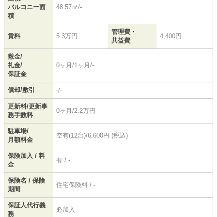
バルコニー面
48.57㎡/-
積
管理費・
賃料
5.3万円
4,400円
共益費
敷金/
礼金/
0ヶ月/1ヶ月/-
保証金
償却/敷引
-/-
更新料/更新事
0ヶ月/2.2万円
務手数料
駐車場/
空有(12台)/6,600円 (税込)
月額料金
保険加入 / 料
有 / -
金
保険名 / 保険
住宅保険料 / -
期間
保証人代行義
必加入
務