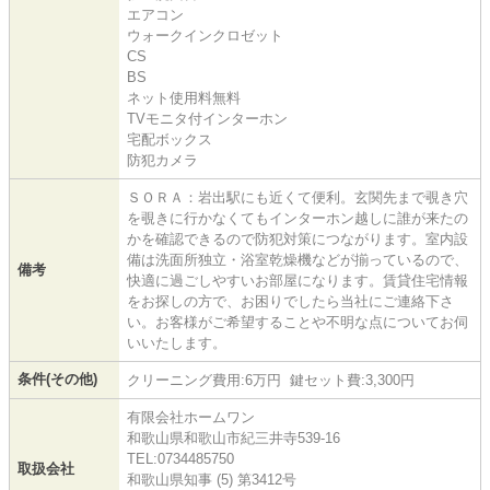
エアコン
ウォークインクロゼット
CS
BS
ネット使用料無料
TVモニタ付インターホン
宅配ボックス
防犯カメラ
ＳＯＲＡ：岩出駅にも近くて便利。玄関先まで覗き穴
を覗きに行かなくてもインターホン越しに誰が来たの
かを確認できるので防犯対策につながります。室内設
備は洗面所独立・浴室乾燥機などが揃っているので、
備考
快適に過ごしやすいお部屋になります。賃貸住宅情報
をお探しの方で、お困りでしたら当社にご連絡下さ
い。お客様がご希望することや不明な点についてお伺
いいたします。
条件(その他)
クリーニング費用:6万円 鍵セット費:3,300円
有限会社ホームワン
和歌山県和歌山市紀三井寺539-16
TEL:0734485750
取扱会社
和歌山県知事 (5) 第3412号