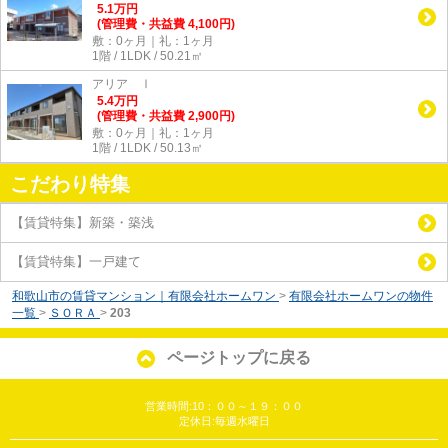
5.1
万
円
(管理費・共益費 4,100円)
敷：0ヶ月｜礼：1ヶ月
1階 / 1LDK / 50.21㎡
アリア Ⅰ
5.4
万
円
(管理費・共益費 2,900円)
敷：0ヶ月｜礼：1ヶ月
1階 / 1LDK / 50.13㎡
こだわり特集
【賃貸特集】新築・築浅
【賃貸特集】一戸建て
和歌山市の賃貸マンション｜有限会社ホームワン
>
有限会社ホームワンの物件
一覧
>
ＳＯＲＡ
>
203
ページトップに戻る
営業時間:10：００～１９：００
定休日:毎週水曜日