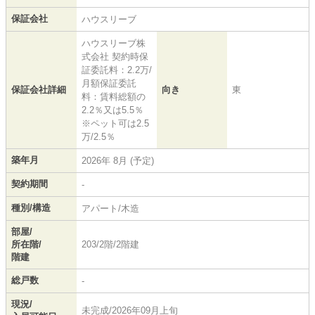
保証会社
ハウスリーブ
ハウスリーブ株
式会社 契約時保
証委託料：2.2万/
月額保証委託
保証会社詳細
向き
東
料：賃料総額の
2.2％又は5.5％
※ペット可は2.5
万/2.5％
築年月
2026年 8月 (予定)
契約期間
-
種別/構造
アパート/木造
部屋/
所在階/
203/2階/2階建
階建
総戸数
-
現況/
未完成/2026年09月上旬