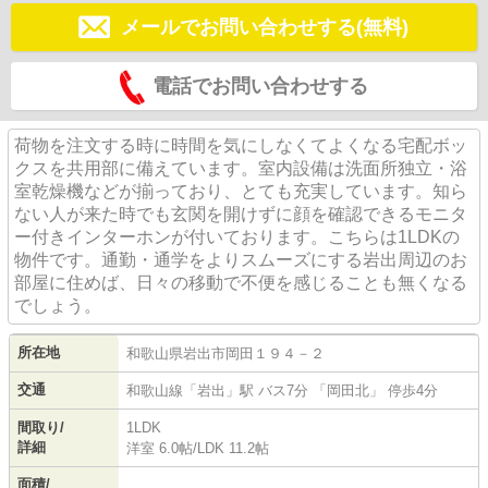
メールでお問い合わせする(無料)
電話でお問い合わせする
荷物を注文する時に時間を気にしなくてよくなる宅配ボッ
クスを共用部に備えています。室内設備は洗面所独立・浴
室乾燥機などが揃っており、とても充実しています。知ら
ない人が来た時でも玄関を開けずに顔を確認できるモニタ
ー付きインターホンが付いております。こちらは1LDKの
物件です。通勤・通学をよりスムーズにする岩出周辺のお
部屋に住めば、日々の移動で不便を感じることも無くなる
でしょう。
所在地
和歌山県
岩出市
岡田
１９４－２
交通
和歌山線
「
岩出
」駅 バス7分 「岡田北」 停歩4分
間取り/
1LDK
詳細
洋室 6.0帖
/
LDK 11.2帖
面積/