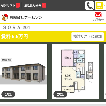
0
1
検討リスト
最近見た物件
お問合せ
ＳＯＲＡ 201
賃料
5.5
万円
検討リストに追加
1/21
2/21