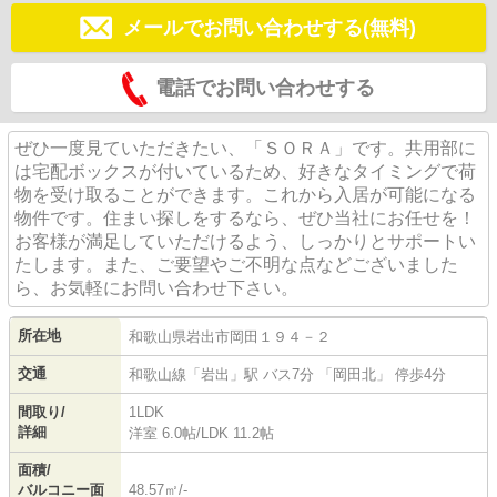
メールでお問い合わせする(無料)
電話でお問い合わせする
ぜひ一度見ていただきたい、「ＳＯＲＡ」です。共用部に
は宅配ボックスが付いているため、好きなタイミングで荷
物を受け取ることができます。これから入居が可能になる
物件です。住まい探しをするなら、ぜひ当社にお任せを！
お客様が満足していただけるよう、しっかりとサポートい
たします。また、ご要望やご不明な点などございました
ら、お気軽にお問い合わせ下さい。
所在地
和歌山県
岩出市
岡田
１９４－２
交通
和歌山線
「
岩出
」駅 バス7分 「岡田北」 停歩4分
間取り/
1LDK
詳細
洋室 6.0帖
/
LDK 11.2帖
面積/
バルコニー面
48.57㎡/-