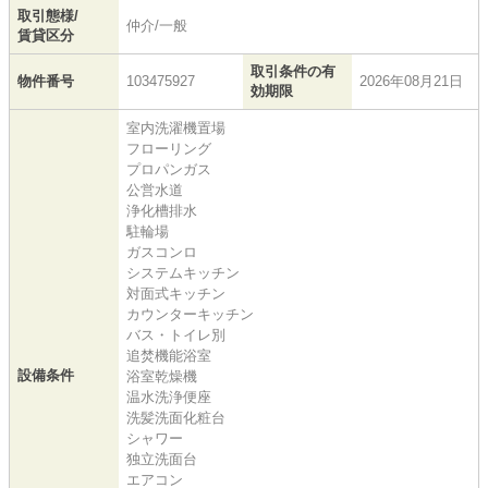
取引態様/
仲介/一般
賃貸区分
取引条件の有
物件番号
103475927
2026年08月21日
効期限
室内洗濯機置場
フローリング
プロパンガス
公営水道
浄化槽排水
駐輪場
ガスコンロ
システムキッチン
対面式キッチン
カウンターキッチン
バス・トイレ別
追焚機能浴室
設備条件
浴室乾燥機
温水洗浄便座
洗髪洗面化粧台
シャワー
独立洗面台
エアコン