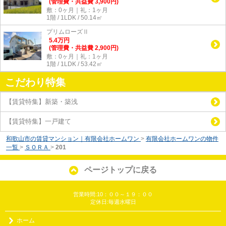
(管理費・共益費 3,900円)
敷：0ヶ月｜礼：1ヶ月
1階 / 1LDK / 50.14㎡
プリムローズⅡ
5.4
万
円
(管理費・共益費 2,900円)
敷：0ヶ月｜礼：1ヶ月
1階 / 1LDK / 53.42㎡
こだわり特集
【賃貸特集】新築・築浅
【賃貸特集】一戸建て
和歌山市の賃貸マンション｜有限会社ホームワン
>
有限会社ホームワンの物件
一覧
>
ＳＯＲＡ
>
201
ページトップに戻る
営業時間:10：００～１９：００
定休日:毎週水曜日
ホーム