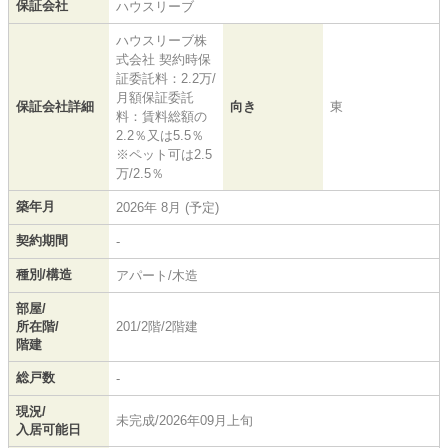
保証会社
ハウスリーブ
ハウスリーブ株
式会社 契約時保
証委託料：2.2万/
月額保証委託
保証会社詳細
向き
東
料：賃料総額の
2.2％又は5.5％
※ペット可は2.5
万/2.5％
築年月
2026年 8月 (予定)
契約期間
-
種別/構造
アパート/木造
部屋/
所在階/
201/2階/2階建
階建
総戸数
-
現況/
未完成/2026年09月上旬
入居可能日