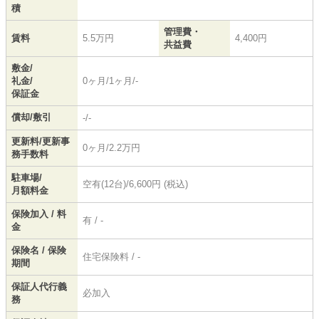
積
管理費・
賃料
5.5万円
4,400円
共益費
敷金/
礼金/
0ヶ月/1ヶ月/-
保証金
償却/敷引
-/-
更新料/更新事
0ヶ月/2.2万円
務手数料
駐車場/
空有(12台)/6,600円 (税込)
月額料金
保険加入 / 料
有 / -
金
保険名 / 保険
住宅保険料 / -
期間
保証人代行義
必加入
務