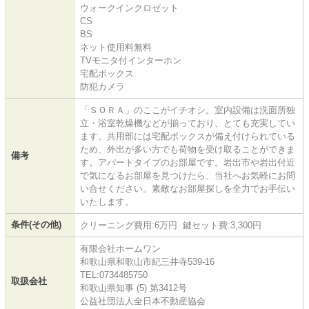
ウォークインクロゼット
CS
BS
ネット使用料無料
TVモニタ付インターホン
宅配ボックス
防犯カメラ
「ＳＯＲＡ」のここがイチオシ。室内設備は洗面所独
立・浴室乾燥機などが揃っており、とても充実してい
ます。共用部には宅配ボックスが備え付けられている
ため、外出が多い方でも荷物を受け取ることができま
備考
す。アパートタイプのお部屋です。岩出市や岩出付近
で気になるお部屋を見つけたら、当社へお気軽にお問
い合せください。素敵なお部屋探しを全力でお手伝い
いたします。
条件(その他)
クリーニング費用:6万円 鍵セット費:3,300円
有限会社ホームワン
和歌山県和歌山市紀三井寺539-16
TEL:0734485750
取扱会社
和歌山県知事 (5) 第3412号
公益社団法人全日本不動産協会