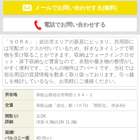
メールでお問い合わせする(無料)
電話でお問い合わせする
「ＳＯＲＡ」：岩出市エリアの新居にピッタリ。共用部に
は宅配ボックスが付いているため、好きなタイミングで荷
物を受け取ることができます。収納はウォークインクロゼ
ット・床下収納など豊富なので、衣類や履き物の整理がし
やすく便利です。こちらの物件はアパートです。当社では
岩出周辺の賃貸情報を数多く取り扱っております。引っ越
しを検討しているなら、お気軽にご連絡ください。
所在地
和歌山県
岩出市
岡田
１９４－２
交通
和歌山線
「
岩出
」駅 バス7分 「岡田北」 停歩4分
間取り/
1LDK
詳細
洋室 4.2帖
/
LDK 11.2帖
面積/
バルコニー面
40.00㎡/-