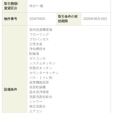
取引態様/
仲介/一般
賃貸区分
取引条件の有
物件番号
103475925
2026年08月18日
効期限
室内洗濯機置場
フローリング
プロパンガス
公営水道
浄化槽排水
駐輪場
ガスコンロ
システムキッチン
対面式キッチン
カウンターキッチン
バス・トイレ別
追焚機能浴室
浴室乾燥機
設備条件
温水洗浄便座
洗髪洗面化粧台
シャワー
独立洗面台
エアコン