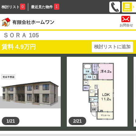
0
1
検討リスト
最近見た物件
お問合せ
ＳＯＲＡ 105
賃料
4.9
万円
検討リストに追加
1/21
2/21