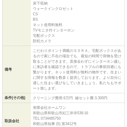
床下収納
ウォークインクロゼット
CS
BS
ネット使用料無料
TVモニタ付インターホン
宅配ボックス
防犯カメラ
こだわりポイント満載のＳＯＲＡ。宅配ボックスがあ
るので家に不在の場合でも、最短の時間で荷物を受け
取ることができます。直接会わずにインターホン越し
に来訪者を確認できるので、トラブルの事前回避にも
備考
繋がります。ネット使用料が無料の物件です。住まい
に関する情報を数多く提供しております。より自分に
適した住まい選びをしていきましょう。私たちもサポ
ート致します。
条件(その他)
クリーニング費用:6万円 鍵セット費:3,300円
有限会社ホームワン
和歌山県和歌山市紀三井寺539-16
TEL:0734485750
取扱会社
和歌山県知事 (5) 第3412号