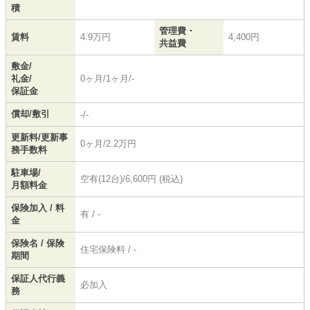
積
管理費・
賃料
4.9万円
4,400円
共益費
敷金/
礼金/
0ヶ月/1ヶ月/-
保証金
償却/敷引
-/-
更新料/更新事
0ヶ月/2.2万円
務手数料
駐車場/
空有(12台)/6,600円 (税込)
月額料金
保険加入 / 料
有 / -
金
保険名 / 保険
住宅保険料 / -
期間
保証人代行義
必加入
務