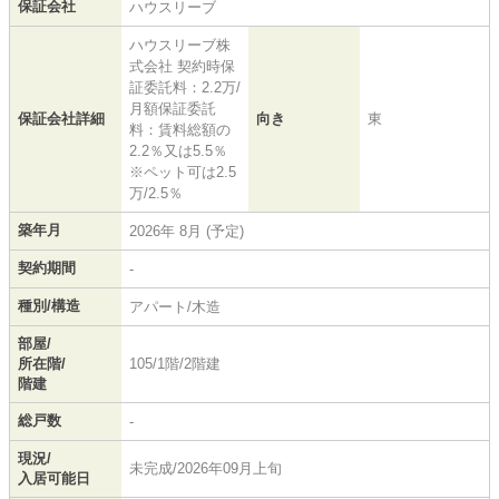
保証会社
ハウスリーブ
ハウスリーブ株
式会社 契約時保
証委託料：2.2万/
月額保証委託
保証会社詳細
向き
東
料：賃料総額の
2.2％又は5.5％
※ペット可は2.5
万/2.5％
築年月
2026年 8月 (予定)
契約期間
-
種別/構造
アパート/木造
部屋/
所在階/
105/1階/2階建
階建
総戸数
-
現況/
未完成/2026年09月上旬
入居可能日