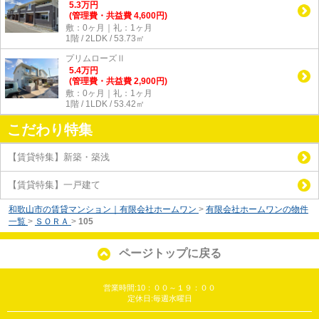
5.3
万
円
(管理費・共益費 4,600円)
敷：0ヶ月｜礼：1ヶ月
1階 / 2LDK / 53.73㎡
プリムローズⅡ
5.4
万
円
(管理費・共益費 2,900円)
敷：0ヶ月｜礼：1ヶ月
1階 / 1LDK / 53.42㎡
こだわり特集
【賃貸特集】新築・築浅
【賃貸特集】一戸建て
和歌山市の賃貸マンション｜有限会社ホームワン
>
有限会社ホームワンの物件
一覧
>
ＳＯＲＡ
>
105
ページトップに戻る
営業時間:10：００～１９：００
定休日:毎週水曜日