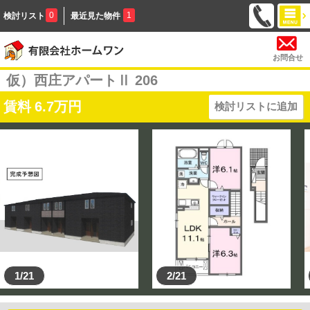
0
1
検討リスト
最近見た物件
お問合せ
仮）西庄アパートⅡ 206
賃料
6.7
万円
検討リストに追加
1/21
2/21