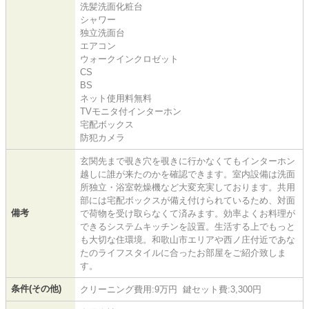
洗髪洗面化粧台
シャワー
独立洗面台
エアコン
ウォークインクロゼット
CS
BS
ネット使用料無料
TVモニタ付インターホン
宅配ボックス
防犯カメラ
玄関先まで覗き穴を覗きに行かなくてもインターホン
越しに誰が来たのかを確認できます。室内設備は洗面
所独立・浴室乾燥機など大変充実しております。共用
部には宅配ボックスが備え付けられているため、対面
備考
で荷物を受け取らなくて済みます。効率よくお料理が
できるシステムキッチンを設置。生活する上でもっと
も大切な住環境。和歌山市エリアや西ノ庄付近であな
たのライフスタイルに合ったお部屋をご紹介致しま
す。
条件(その他)
クリーニング費用:9万円 鍵セット費:3,300円