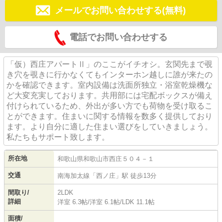
メールでお問い合わせする(無料)
電話でお問い合わせする
「仮）西庄アパートⅡ」のここがイチオシ。玄関先まで覗
き穴を覗きに行かなくてもインターホン越しに誰が来たの
かを確認できます。室内設備は洗面所独立・浴室乾燥機な
ど大変充実しております。共用部には宅配ボックスが備え
付けられているため、外出が多い方でも荷物を受け取るこ
とができます。住まいに関する情報を数多く提供しており
ます。より自分に適した住まい選びをしていきましょう。
私たちもサポート致します。
所在地
和歌山県
和歌山市
西庄
５０４－１
交通
南海加太線
「
西ノ庄
」駅 徒歩13分
間取り/
2LDK
詳細
洋室 6.3帖
/
洋室 6.1帖
/
LDK 11.1帖
面積/