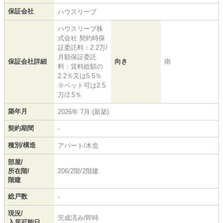
保証会社
ハウスリーブ
ハウスリーブ株
式会社 契約時保
証委託料：2.2万/
月額保証委託
保証会社詳細
向き
南
料：賃料総額の
2.2％又は5.5％
※ペット可は2.5
万/2.5％
築年月
2026年 7月 (新築)
契約期間
-
種別/構造
アパート/木造
部屋/
所在階/
206/2階/2階建
階建
総戸数
-
現況/
完成済み/即時
入居可能日