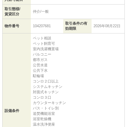
取引態様/
仲介/一般
賃貸区分
取引条件の有
物件番号
104207681
2026年08月22日
効期限
ペット相談
ペット飼育可
室内洗濯機置場
バルコニー
都市ガス
公営水道
公共下水
駐輪場
コンロ２口以上
システムキッチン
対面式キッチン
コンロ３口
カウンターキッチン
バス・トイレ別
設備条件
追焚機能浴室
浴室乾燥機
温水洗浄便座