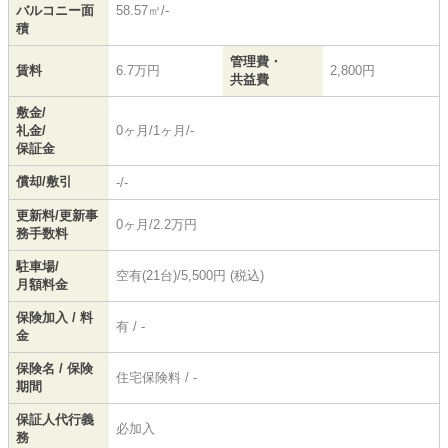
バルコニー面
58.57㎡/-
積
管理費・
賃料
6.7万円
2,800円
共益費
敷金/
礼金/
0ヶ月/1ヶ月/-
保証金
償却/敷引
-/-
更新料/更新事
0ヶ月/2.2万円
務手数料
駐車場/
空有(21台)/5,500円 (税込)
月額料金
保険加入 / 料
有 / -
金
保険名 / 保険
住宅保険料 / -
期間
保証人代行義
必加入
務