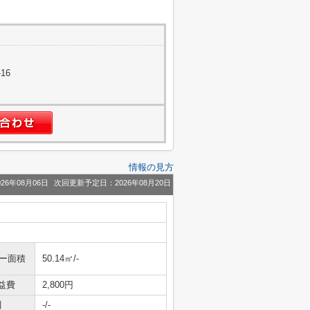
16
情報の見方
26年08月06日
次回更新予定日：2026年08月20日
ニー面積
50.14㎡/-
益費
2,800円
引
-/-