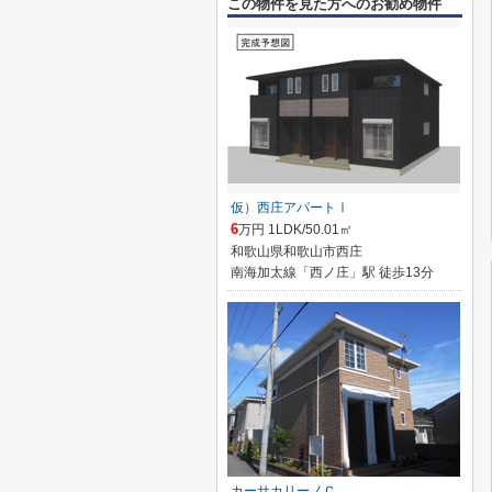
この物件を見た方へのお勧め物件
仮）西庄アパートⅠ
6
万円 1LDK/50.01㎡
和歌山県和歌山市西庄
南海加太線「西ノ庄」駅 徒歩13分
カーサカリーノＣ