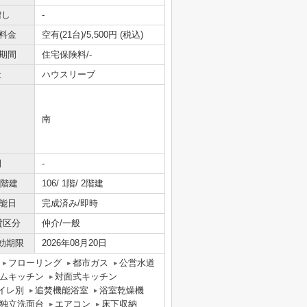
増し
-
料金
空有(21台)/5,500円 (税込)
期間
住宅保険料/-
社
ハウスリーブ
南
間
-
/階建
106/ 1階/ 2階建
能日
完成済み/即時
貸区分
仲介/一般
効期限
2026年08月20日
フローリング
都市ガス
公営水道
ムキッチン
対面式キッチン
イレ別
追焚機能浴室
浴室乾燥機
独立洗面台
エアコン
床下収納