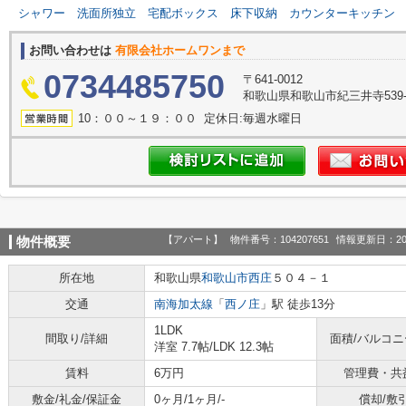
シャワー
洗面所独立
宅配ボックス
床下収納
カウンターキッチン
お問い合わせは
有限会社ホームワンまで
0734485750
〒641-0012
和歌山県和歌山市紀三井寺539-
10：００～１９：００ 定休日:毎週水曜日
【アパート】
物件番号：104207651
情報更新日：20
物件概要
所在地
和歌山県
和歌山市
西庄
５０４－１
交通
南海加太線
「
西ノ庄
」駅 徒歩13分
1LDK
間取り/詳細
面積/バルコ
洋室 7.7帖
/
LDK 12.3帖
賃料
6万円
管理費・共
敷金/礼金/保証金
0ヶ月/1ヶ月/-
償却/敷