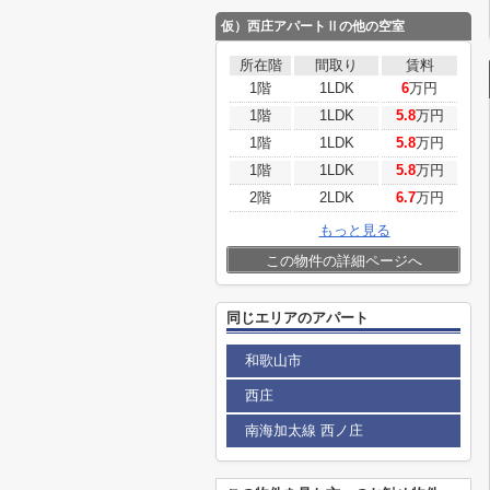
仮）西庄アパートⅡ
の他の空室
所在階
間取り
賃料
1階
1LDK
6
万円
1階
1LDK
5.8
万円
1階
1LDK
5.8
万円
1階
1LDK
5.8
万円
2階
2LDK
6.7
万円
もっと見る
この物件の詳細ページへ
同じエリアのアパート
和歌山市
西庄
南海加太線 西ノ庄