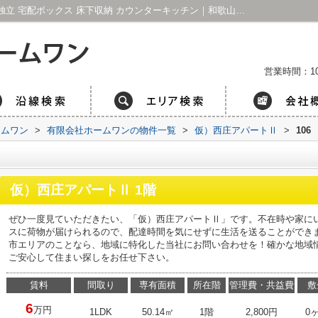
仮）西庄アパートⅡ106｜シャワー 洗面所独立 宅配ボックス 床下収納 カウンターキッチン｜和歌山市の賃貸マンション｜有限会社ホームワン
営業時間：1
ームワン
>
有限会社ホームワンの物件一覧
>
仮）西庄アパートⅡ
>
106
仮）西庄アパートⅡ 1階
ぜひ一度見ていただきたい、「仮）西庄アパートⅡ」です。不在時や家に
スに荷物が届けられるので、配達時間を気にせずに生活を送ることができ
市エリアのことなら、地域に特化した当社にお問い合わせを！確かな地域
ご安心して住まい探しをお任せ下さい。
賃料
間取り
専有面積
所在階
管理費・共益費
敷
6
万円
1LDK
50.14㎡
1階
2,800円
0