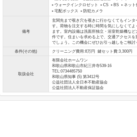
ウォークインクロゼット
CS
BS
ネット
宅配ボックス
防犯カメラ
玄関先まで覗き穴を覗きに行かなくてもインタ
す。荷物を注文する時に時間を気にしなくてよ
備考
ます。室内設備は洗面所独立・浴室乾燥機など
件です。住まいを求める上で、交通アクセスを
でしょう。この機会にぜひお引っ越しをご検討
条件(その他)
クリーニング費用:8万円 鍵セット費:3,300円
有限会社ホームワン
和歌山県和歌山市紀三井寺539-16
TEL:0734485750
取扱会社
和歌山県知事 (5) 第3412号
公益社団法人全日本不動産協会
公益社団法人不動産保証協会