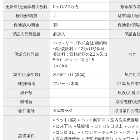
更新料/更新事務手数料
0ヶ月/2.2万円
敷金積み
権利金/雑費
-/-
駐車場/月額
保険加入/料金
有/-
保険名/保険
保証人代行義務
必加入
保証会
ハウスリーブ株式会社 契約時
保証委託料：2.2万/月額保証
保証会社詳細
委託料：賃料総額の2.2％又は
向き
5.5％ ※ペット可は2.5
万/2.5％
築年月(築年数)
2026年 7月 (新築)
契約期
種別/構造
アパート/木造
部屋/所在階
総戸数
-
現況/入居可
特優賃
-
取引態様/賃
物件番号
104207651
取引条件の有
ペット相談
ペット飼育可
室内洗濯機置場
公共下水
駐輪場
コンロ２口以上
システ
コンロ３口
カウンターキッチン
バス・ト
設備条件
温水洗浄便座
洗髪洗面化粧台
シャワー