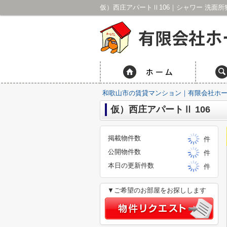
和歌山市の賃貸マンション｜有限会社ホ
仮）西庄アパートⅡ 106
掲載物件数
件
公開物件数
件
本日の更新件数
件
▼ご希望のお部屋をお探しします