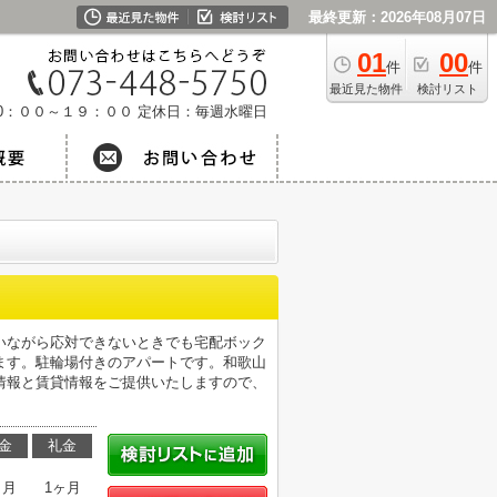
最終更新：2026年08月07日
01
00
件
件
最近見た物件
検討リスト
0：００～１９：００
定休日：毎週水曜日
いながら応対できないときでも宅配ボック
ます。駐輪場付きのアパートです。和歌山
情報と賃貸情報をご提供いたしますので、
金
礼金
ヶ月
1ヶ月