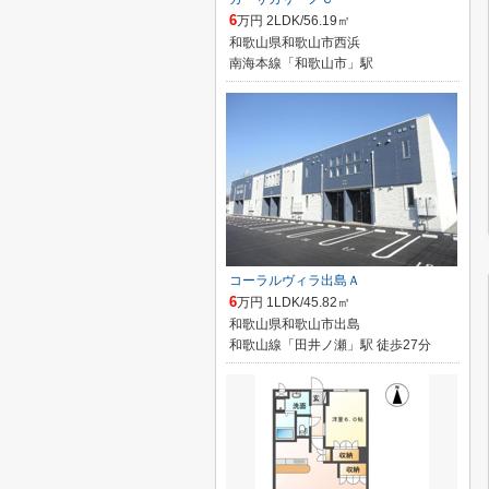
6
万円 2LDK/56.19㎡
和歌山県和歌山市西浜
南海本線「和歌山市」駅
コーラルヴィラ出島Ａ
6
万円 1LDK/45.82㎡
和歌山県和歌山市出島
和歌山線「田井ノ瀬」駅 徒歩27分