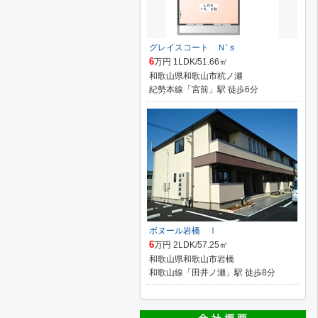
グレイスコート Ｎ’ｓ
6
万円 1LDK/51.66㎡
和歌山県和歌山市杭ノ瀬
紀勢本線「宮前」駅 徒歩6分
ボヌール岩橋 Ⅰ
6
万円 2LDK/57.25㎡
和歌山県和歌山市岩橋
和歌山線「田井ノ瀬」駅 徒歩8分