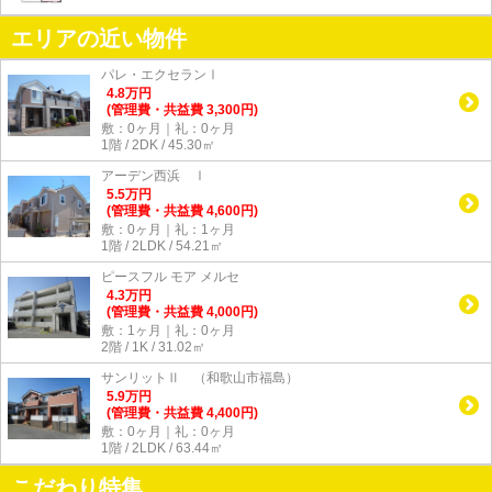
エリアの近い物件
パレ・エクセランⅠ
4.8
万
円
(管理費・共益費 3,300円)
敷：0ヶ月｜礼：0ヶ月
1階 / 2DK / 45.30㎡
アーデン西浜 Ⅰ
5.5
万
円
(管理費・共益費 4,600円)
敷：0ヶ月｜礼：1ヶ月
1階 / 2LDK / 54.21㎡
ピースフル モア メルセ
4.3
万
円
(管理費・共益費 4,000円)
敷：1ヶ月｜礼：0ヶ月
2階 / 1K / 31.02㎡
サンリットⅡ （和歌山市福島）
5.9
万
円
(管理費・共益費 4,400円)
敷：0ヶ月｜礼：0ヶ月
1階 / 2LDK / 63.44㎡
こだわり特集