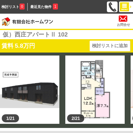
0
1
検討リスト
最近見た物件
お問合せ
仮）西庄アパートⅡ 102
賃料
5.8
万円
検討リストに追加
1/21
2/21