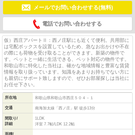
メールでお問い合わせする(無料)
電話でお問い合わせする
仮）西庄アパートⅡ：西ノ庄駅にも近くて便利。共用部に
は宅配ボックスを設置しているため、急なお出かけや不在
の際にも荷物を受け取ることができます。新築の物件で
す。ペットと一緒に生活できる、ペット対応の物件です。
和歌山市に特化した当社は、確かな地域情報と豊富な賃貸
情報を取り扱っています。知識をあまりお持ちでない方に
も親切にサポート致しますので、ぜひお部屋探しは当社に
お任せ下さい。
所在地
和歌山県
和歌山市
西庄
５０４－１
交通
南海加太線
「
西ノ庄
」駅 徒歩13分
間取り/
1LDK
詳細
洋室 7.7帖
/
LDK 12.2帖
面積/