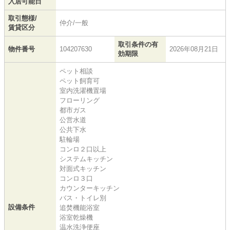
入居可能日
取引態様/
仲介/一般
賃貸区分
取引条件の有
物件番号
104207630
2026年08月21日
効期限
ペット相談
ペット飼育可
室内洗濯機置場
フローリング
都市ガス
公営水道
公共下水
駐輪場
コンロ２口以上
システムキッチン
対面式キッチン
コンロ３口
カウンターキッチン
バス・トイレ別
設備条件
追焚機能浴室
浴室乾燥機
温水洗浄便座