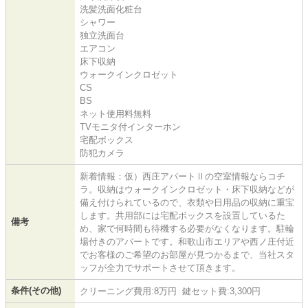
洗髪洗面化粧台
シャワー
独立洗面台
エアコン
床下収納
ウォークインクロゼット
CS
BS
ネット使用料無料
TVモニタ付インターホン
宅配ボックス
防犯カメラ
新着情報：仮）西庄アパートⅡの空室情報ならコチ
ラ。収納はウォークインクロゼット・床下収納などが
備え付けられているので、衣類や日用品の収納に重宝
します。共用部には宅配ボックスを設置しているた
備考
め、家で何時間も待機する必要がなくなります。駐輪
場付きのアパートです。和歌山市エリアや西ノ庄付近
でお客様のご希望のお部屋が見つかるまで、当社スタ
ッフが全力でサポートさせて頂きます。
条件(その他)
クリーニング費用:8万円 鍵セット費:3,300円