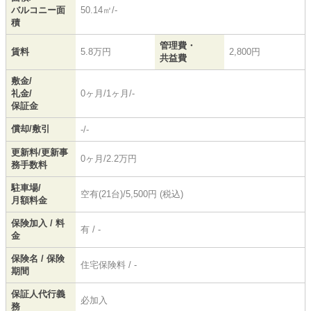
バルコニー面
50.14㎡/-
積
管理費・
賃料
5.8万円
2,800円
共益費
敷金/
礼金/
0ヶ月/1ヶ月/-
保証金
償却/敷引
-/-
更新料/更新事
0ヶ月/2.2万円
務手数料
駐車場/
空有(21台)/5,500円 (税込)
月額料金
保険加入 / 料
有 / -
金
保険名 / 保険
住宅保険料 / -
期間
保証人代行義
必加入
務