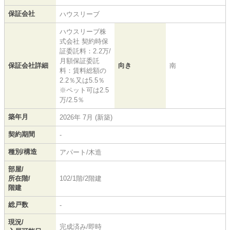
保証会社
ハウスリーブ
ハウスリーブ株
式会社 契約時保
証委託料：2.2万/
月額保証委託
保証会社詳細
向き
南
料：賃料総額の
2.2％又は5.5％
※ペット可は2.5
万/2.5％
築年月
2026年 7月 (新築)
契約期間
-
種別/構造
アパート/木造
部屋/
所在階/
102/1階/2階建
階建
総戸数
-
現況/
完成済み/即時