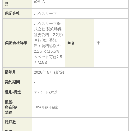
必加入
務
保証会社
ハウスリーブ
ハウスリーブ株
式会社 契約時保
証委託料：2.2万/
月額保証委託
保証会社詳細
向き
東
料：賃料総額の
2.2％又は5.5％
※ペット可は2.5
万/2.5％
築年月
2026年 5月 (新築)
契約期間
-
種別/構造
アパート/木造
部屋/
所在階/
105/1階/2階建
階建
総戸数
-