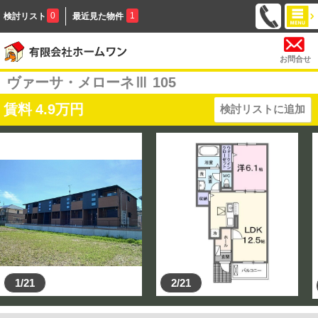
0
1
検討リスト
最近見た物件
お問合せ
ヴァーサ・メローネⅢ 105
賃料
4.9
万円
検討リストに追加
1/21
2/21