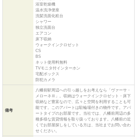
浴室乾燥機
温水洗浄便座
洗髪洗面化粧台
シャワー
独立洗面台
エアコン
床下収納
ウォークインクロゼット
CS
BS
ネット使用料無料
TVモニタ付インターホン
宅配ボックス
防犯カメラ
八幡前駅周辺への引っ越しをお考えなら「ヴァーサ・
メローネⅢ」。収納はウォークインクロゼット・床下
収納など豊富なので、広々と空間を利用することも可
能です。このアパートは駐輪場付きの物件です。アパ
備考
ートタイプのお部屋です。当社では、八幡前周辺の多
種多様な賃貸情報を取り扱っております。八幡前の近
くでお部屋探しをしている方は、当社までお問い合わ
せください。