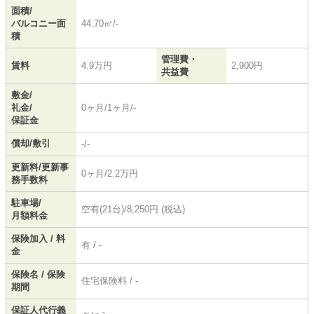
面積/
バルコニー面
44.70㎡/-
積
管理費・
賃料
4.9万円
2,900円
共益費
敷金/
礼金/
0ヶ月/1ヶ月/-
保証金
償却/敷引
-/-
更新料/更新事
0ヶ月/2.2万円
務手数料
駐車場/
空有(21台)/8,250円 (税込)
月額料金
保険加入 / 料
有 / -
金
保険名 / 保険
住宅保険料 / -
期間
保証人代行義