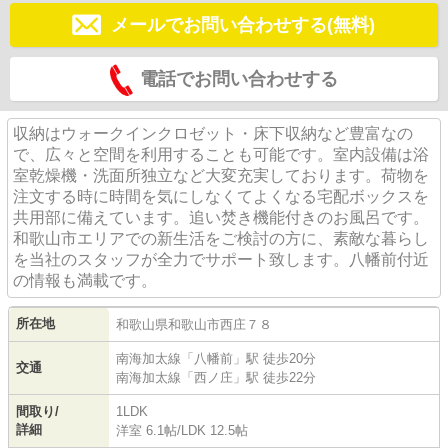
メールでお問い合わせする(無料)
電話でお問い合わせする
収納はウォークインクロゼット・床下収納など豊富なの
で、広々と空間を利用することも可能です。室内設備は浴
室乾燥機・洗面所独立など大変充実しております。荷物を
注文する時に時間を気にしなくてよくなる宅配ボックスを
共用部に備えています。追い焚き機能付きのお風呂です。
和歌山市エリアでの新生活をご検討の方に、素敵な暮らし
を当社のスタッフが全力でサポート致します。八幡前付近
の情報も満載です。
所在地
和歌山県
和歌山市
西庄
７８
南海加太線
「
八幡前
」駅 徒歩20分
交通
南海加太線
「
西ノ庄
」駅 徒歩22分
間取り/
1LDK
詳細
洋室 6.1帖
/
LDK 12.5帖