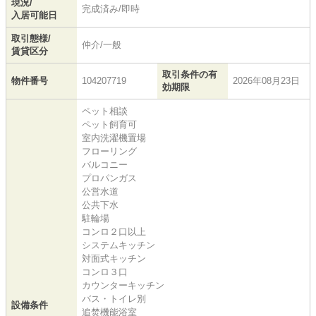
現況/
完成済み/即時
入居可能日
取引態様/
仲介/一般
賃貸区分
取引条件の有
物件番号
104207719
2026年08月23日
効期限
ペット相談
ペット飼育可
室内洗濯機置場
フローリング
バルコニー
プロパンガス
公営水道
公共下水
駐輪場
コンロ２口以上
システムキッチン
対面式キッチン
コンロ３口
カウンターキッチン
バス・トイレ別
設備条件
追焚機能浴室