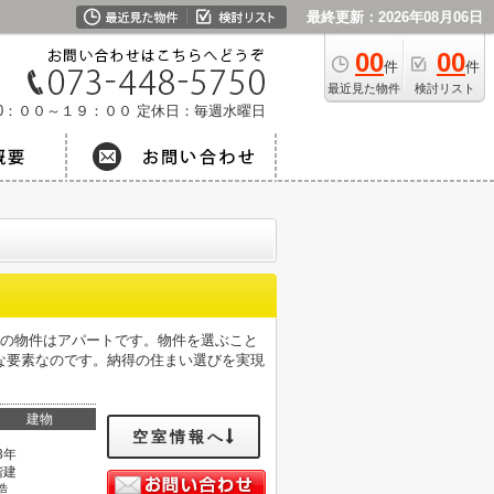
最終更新：2026年08月06日
00
00
件
件
最近見た物件
検討リスト
0：００～１９：００
定休日：毎週水曜日
らの物件はアパートです。物件を選ぶこと
な要素なのです。納得の住まい選びを実現
建物
空室情報へ
3年
階建
造