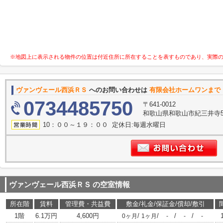
※地図上に表示される物件の位置は付近住所に所在することを表すものであり、実際
ヴァンヴェール西浜ＲＳ
へのお問い合わせは
有限会社ホームワンまで
0734485750
〒641-0012
和歌山県和歌山市紀三井寺53
10：００～１９：００ 定休日:毎週水曜日
ヴァンヴェール西浜ＲＳ
の空室情報
所在階
賃料
管理費・共益費
敷金/礼金/保証金/償却/敷引
1階
6.1万円
4,600円
/
/
/
/
0ヶ月
1ヶ月
-
-
-