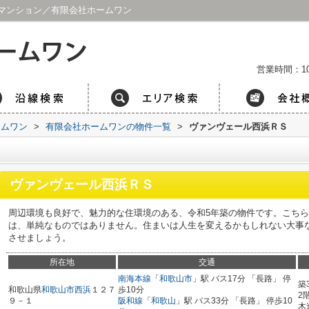
マンション／有限会社ホームワン
営業時間：1
ームワン
>
有限会社ホームワンの物件一覧
>
ヴァンヴェール西浜ＲＳ
ヴァンヴェール西浜ＲＳ
周辺環境も良好で、魅力的な住環境のある、令和5年築の物件です。こち
は、単純なものではありません。住まいは人生を変えるかもしれない大事
させましょう。
所在地
交通
南海本線
「
和歌山市
」駅 バス17分 「長路」 停
築
和歌山県
和歌山市
西浜
１２７
歩10分
2
９－１
阪和線
「
和歌山
」駅 バス33分 「長路」 停歩10
木