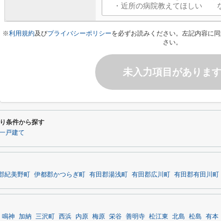
※
利用規約
及び
プライバシーポリシー
を必ずお読みください。左記内容に同
さい。
未入力項目がありま
り条件から探す
一戸建て
郡紀美野町
伊都郡かつらぎ町
有田郡湯浅町
有田郡広川町
有田郡有田川町
鳴神
加納
三沢町
西浜
内原
梅原
栄谷
善明寺
松江東
北島
松島
有本