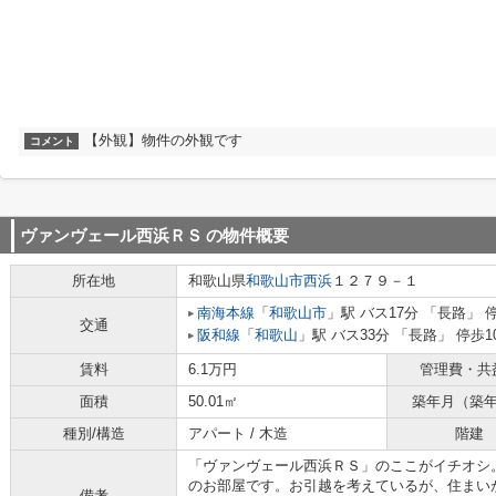
【外観】物件の外観です
コメント
ヴァンヴェール西浜ＲＳ
の物件概要
所在地
和歌山県
和歌山市
西浜
１２７９－１
南海本線
「
和歌山市
」駅 バス17分 「長路」 
交通
阪和線
「
和歌山
」駅 バス33分 「長路」 停歩1
賃料
6.1万円
管理費・共
面積
50.01㎡
築年月（築
種別/構造
アパート / 木造
階建
「ヴァンヴェール西浜ＲＳ」のここがイチオシ。
のお部屋です。お引越を考えているが、住まい
備考