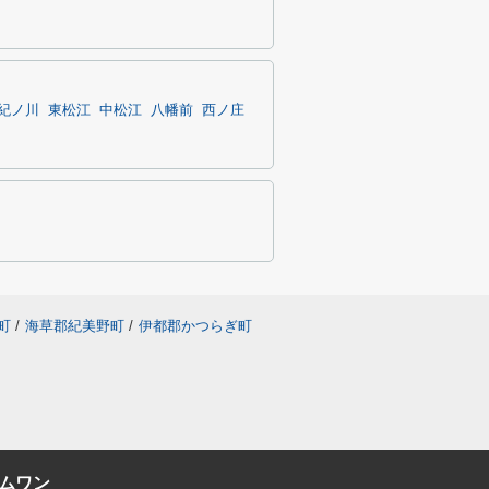
紀ノ川
東松江
中松江
八幡前
西ノ庄
町
/
海草郡紀美野町
/
伊都郡かつらぎ町
ムワン