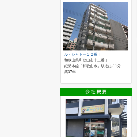
ル・シャトー１２番丁
和歌山県和歌山市十二番丁
紀勢本線「和歌山市」駅 徒歩11分
築37年