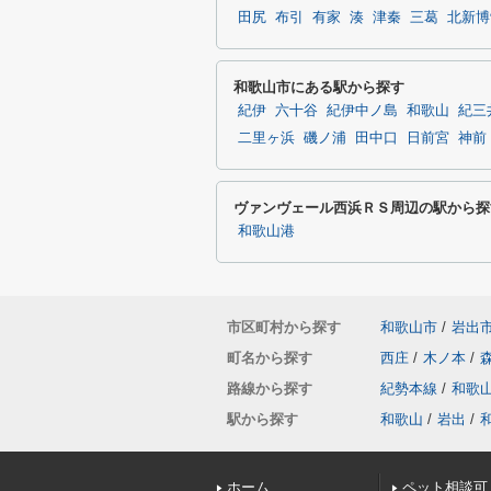
田尻
布引
有家
湊
津秦
三葛
北新博
和歌山市にある駅から探す
紀伊
六十谷
紀伊中ノ島
和歌山
紀三
二里ヶ浜
磯ノ浦
田中口
日前宮
神前
ヴァンヴェール西浜ＲＳ周辺の駅から探
和歌山港
市区町村から探す
和歌山市
/
岩出
町名から探す
西庄
/
木ノ本
/
路線から探す
紀勢本線
/
和歌
駅から探す
和歌山
/
岩出
/
ホーム
ペット相談可