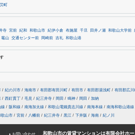
労町
井寺
宮前
紀和
和歌山市
紀伊小倉
布施屋
千旦
田井ノ瀬
和歌山大学前
竈山
交通センター前
岡崎前
吉礼
和歌山港
す
市
/
紀の川市
/
海南市
/
有田郡有田川町
/
有田市
/
有田郡湯浅町
/
有田郡広川
森
/
西釘貫丁
/
毛見
/
紀三井寺
/
岡田
/
鳴神
/
岡田
/
加納
山線
/
阪和線
/
南海加太線
/
和歌山電鐵貴志川線
/
南海本線
/
南海和歌山港線
和歌山市
/
宮前
/
八幡前
/
紀三井寺
/
黒江
/
下井阪
/
海南
/
紀ノ川
和歌山市の賃貸マンションは有限会社ホー
お問い合わせ