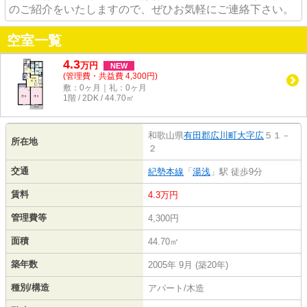
のご紹介をいたしますので、ぜひお気軽にご連絡下さい。
空室一覧
4.3
万
円
NEW
(管理費・共益費 4,300円)
敷：0ヶ月｜礼：0ヶ月
1階 / 2DK / 44.70㎡
和歌山県
有田郡広川町
大字広
５１－
所在地
２
交通
紀勢本線
「
湯浅
」駅 徒歩9分
賃料
4.3万円
管理費等
4,300円
面積
44.70㎡
築年数
2005年 9月 (築20年)
種別/構造
アパート/木造