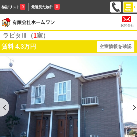
0
0
検討リスト
最近見た物件
お問合せ
ラピタⅢ（
1
室）
賃料
4.3万円
空室情報を確認