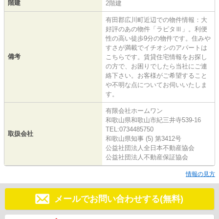
階建
2階建
有田郡広川町近辺での物件情報：大
好評のあの物件「ラピタⅢ」。利便
性の高い徒歩9分の物件です。住みや
すさが満載でイチオシのアパートは
備考
こちらです。賃貸住宅情報をお探し
の方で、お困りでしたら当社にご連
絡下さい。お客様がご希望すること
や不明な点についてお伺いいたしま
す。
有限会社ホームワン
和歌山県和歌山市紀三井寺539-16
TEL:0734485750
取扱会社
和歌山県知事 (5) 第3412号
公益社団法人全日本不動産協会
公益社団法人不動産保証協会
情報の見方
メールでお問い合わせする(無料)