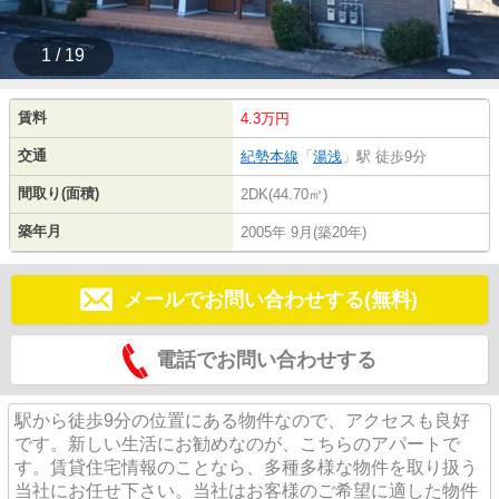
1 / 19
賃料
4.3万円
交通
紀勢本線
「
湯浅
」駅 徒歩9分
間取り(面積)
2DK(44.70㎡)
築年月
2005年 9月(築20年)
メールでお問い合わせする(無料)
電話でお問い合わせする
駅から徒歩9分の位置にある物件なので、アクセスも良好
です。新しい生活にお勧めなのが、こちらのアパートで
す。賃貸住宅情報のことなら、多種多様な物件を取り扱う
当社にお任せ下さい。当社はお客様のご希望に適した物件