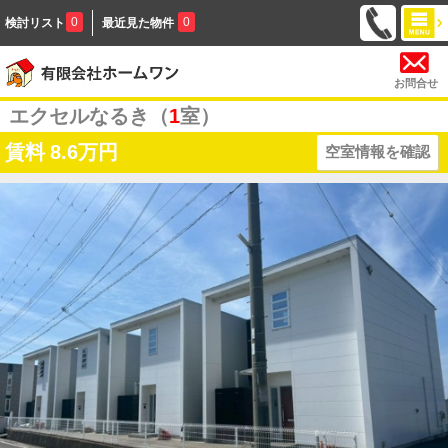
0
0
検討リスト
最近見た物件
お問合せ
エクセルなるき（
1
室）
賃料
8.6万円
空室情報を確認