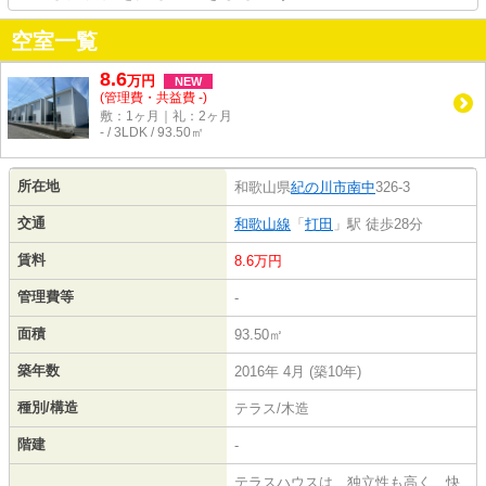
空室一覧
8.6
万
円
NEW
(管理費・共益費 -)
敷：1ヶ月｜礼：2ヶ月
- / 3LDK / 93.50㎡
所在地
和歌山県
紀の川市
南中
326-3
交通
和歌山線
「
打田
」駅 徒歩28分
賃料
8.6万円
管理費等
-
面積
93.50㎡
築年数
2016年 4月 (築10年)
種別/構造
テラス/木造
階建
-
テラスハウスは、独立性も高く、快