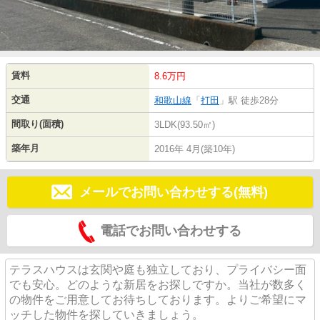
賃料
8.6万円
交通
和歌山線
「
打田
」駅 徒歩28分
間取り(面積)
3LDK(93.50㎡)
築年月
2016年 4月(築10年)
メールでお問い合わせする(無料)
電話でお問い合わせする
テラスハウスは玄関や庭も独立しており、プライバシー面
でも安心。どのような新居をお探しですか。当社が数多く
の物件をご用意してお待ちしております。よりご希望にマ
ッチした物件を探していきましょう。