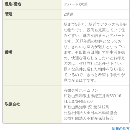
種別/構造
アパート/木造
階建
2階建
駅まで5分と、駅近でアクセスも良好
な物件です。設備も充実していて住
みやすい、魅力が詰まったアパート
です。2017年築の物件となってお
り、きれいな室内が魅力となってい
備考
ます。有田郡有田川町で新生活を始
め、快適な暮らしをしたいとお考え
の方は、ぜひ当社にお任せ下さい。
様々な条件に適した物件を取り揃え
ているので、きっと希望する物件が
見つかるはずです。
有限会社ホームワン
和歌山県和歌山市紀三井寺539-16
TEL:0734485750
取扱会社
和歌山県知事 (5) 第3412号
公益社団法人全日本不動産協会
公益社団法人不動産保証協会
情報の見方