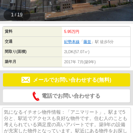
1 / 19
賃料
5.95万円
交通
紀勢本線
「
藤並
」駅 徒歩5分
間取り(面積)
2LDK(57.07㎡)
築年月
2017年 7月(築9年)
メールでお問い合わせする(無料)
電話でお問い合わせする
気になるイチオシ物件情報：「アニマリート」。駅まで5
分と、駅近でアクセスも良好な物件です。住む人のことも
考えられている満足度の高いアパートです。築9年の設備
が充実した物件となっています。駅近にある物件をお探し