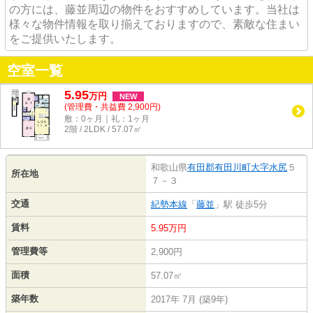
の方には、藤並周辺の物件をおすすめしています。当社は
様々な物件情報を取り揃えておりますので、素敵な住まい
をご提供いたします。
空室一覧
5.95
万
円
NEW
(管理費・共益費 2,900円)
敷：0ヶ月｜礼：1ヶ月
2階 / 2LDK / 57.07㎡
和歌山県
有田郡有田川町
大字水尻
５
所在地
７－３
交通
紀勢本線
「
藤並
」駅 徒歩5分
賃料
5.95万円
管理費等
2,900円
面積
57.07㎡
築年数
2017年 7月 (築9年)