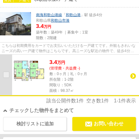
南海和歌山港線
「
和歌山港
」駅 徒歩4分
和歌山県
和歌山市
湊
3.4
万円
築年数：築49年 ｜募集中：
1室
階数：2階建
こちらは初期費用をカードでお支払いいただける一戸建てです。外観もきれいな
ニーズの高い一戸建て物件はこちらです。高ニーズな駅近の物件で、徒歩4分で
駅に行くことができます。物件...
3.4
万
円
(管理費・共益費 -)
敷：0ヶ月｜礼：0ヶ月
所在階：1-2階
間取り：5DK
面積：98.37㎡
該当公開件数
1
件 空き数
1
件
1-1
件表示
チェックした物件をまとめて
検討リストに追加
お問い合わせ